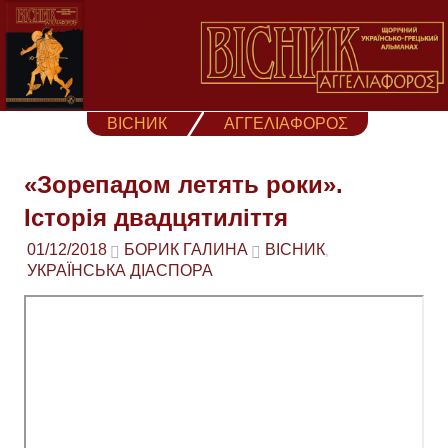
Skip
to
content
ВІСНИК
ΑΓΓΕΛΙΑΦΟΡΟΣ
«Зорепадом летять роки».
Історія двадцятилiття
01/12/2018
БОРИК ГАЛИНА
ВІСНИК
,
УКРАЇНСЬКА ДІАСПОРА