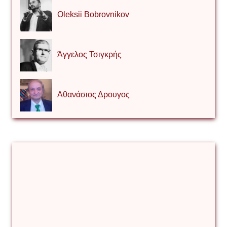
Oleksii Bobrovnikov
Άγγελος Τσιγκρής
Αθανάσιος Δρουγος
Αλέξιος Κάκκος
Βίρα Κόνικ
Βιταλιυ Κλιμτσουκ