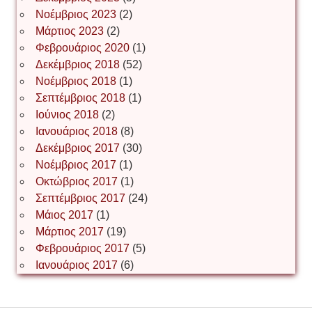
Іван Буртик
Νοέμβριος 2023
(2)
Μάρτιος 2023
(2)
Φεβρουάριος 2020
(1)
Δεκέμβριος 2018
(52)
Іван Наконечний
Νοέμβριος 2018
(1)
Σεπτέμβριος 2018
(1)
Ιούνιος 2018
(2)
Інга Короткевич
Ιανουάριος 2018
(8)
Δεκέμβριος 2017
(30)
Νοέμβριος 2017
(1)
Ірина Ключковська
Οκτώβριος 2017
(1)
Σεπτέμβριος 2017
(24)
Μάιος 2017
(1)
Μάρτιος 2017
(19)
Ірина Наконечна
Φεβρουάριος 2017
(5)
Ιανουάριος 2017
(6)
Ірина Осінчук