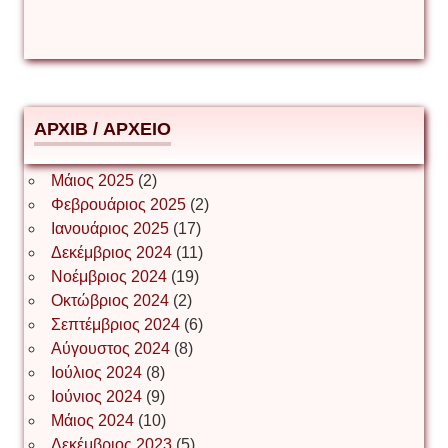
Δημήτριος Ζακοντινός
АРХІВ / ΑΡΧΕΙΟ
ΕΥΑΓΓΕΛΟΣ ΜΩΚΟΣ
Μάιος 2025
(2)
Φεβρουάριος 2025
(2)
Ιωάννης Σ. Παπαφλωράτος
Ιανουάριος 2025
(17)
Δεκέμβριος 2024
(11)
Νοέμβριος 2024
(19)
Οκτώβριος 2024
(2)
ΝΙΚΟΣ ΓΑΤΟΣ
Σεπτέμβριος 2024
(6)
Αύγουστος 2024
(8)
Ιούλιος 2024
(8)
Νίκος Λυγερός
Ιούνιος 2024
(9)
Μάιος 2024
(10)
Δεκέμβριος 2023
(5)