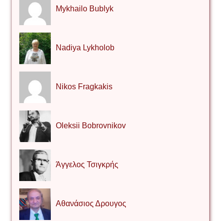
Mykhailo Bublyk
Nadiya Lykholob
Nikos Fragkakis
Oleksii Bobrovnikov
Άγγελος Τσιγκρής
Αθανάσιος Δρουγος