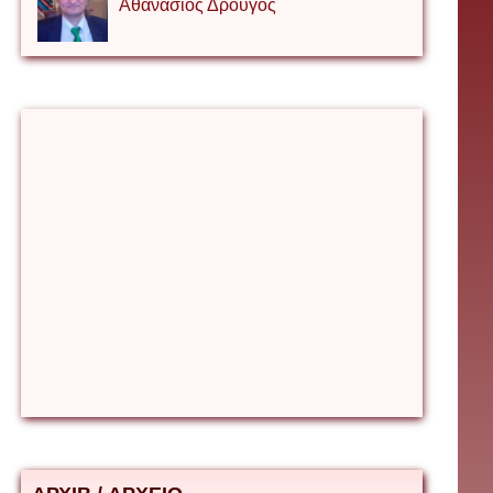
Αθανάσιος Δρουγος
Αλέξιος Κάκκος
Βίρα Κόνικ
Βιταλιυ Κλιμτσουκ
Γιάννης Καζάκος
Γιούρι Αβράμοφ