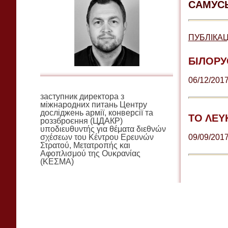
САМУС
ПУБЛІКАЦІ
БІЛОРУ
06/12/201
заступник директора з
міжнародних питань Центру
досліджень армії, конверсії та
ΤΟ ΛΕΥ
роззброєння (ЦДАКР)
υποδιευθυντής για θέματα διεθνών
σχέσεων του Κέντρου Ερευνών
09/09/201
Στρατού, Μετατροπής και
Αφοπλισμού της Ουκρανίας
(ΚΕΣΜΑ)