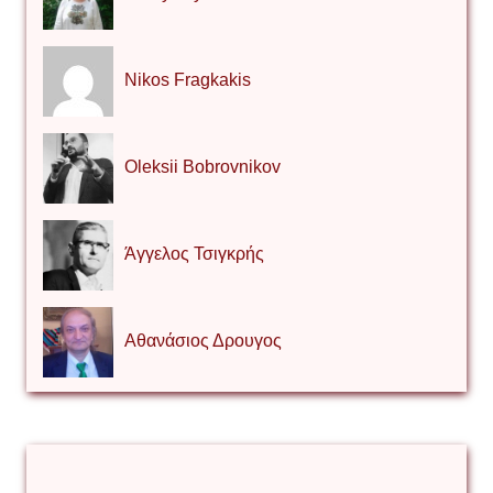
Nikos Fragkakis
Oleksii Bobrovnikov
Άγγελος Τσιγκρής
Αθανάσιος Δρουγος
Αλέξιος Κάκκος