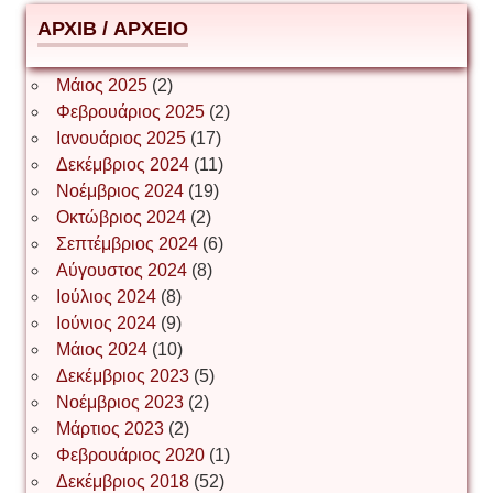
АРХІВ / ΑΡΧΕΙΟ
ΕΥΑΓΓΕΛΟΣ ΜΩΚΟΣ
Μάιος 2025
(2)
Φεβρουάριος 2025
(2)
Ιωάννης Σ. Παπαφλωράτος
Ιανουάριος 2025
(17)
Δεκέμβριος 2024
(11)
Νοέμβριος 2024
(19)
Οκτώβριος 2024
(2)
ΝΙΚΟΣ ΓΑΤΟΣ
Σεπτέμβριος 2024
(6)
Αύγουστος 2024
(8)
Ιούλιος 2024
(8)
Νίκος Λυγερός
Ιούνιος 2024
(9)
Μάιος 2024
(10)
Δεκέμβριος 2023
(5)
Іван Буртик
Νοέμβριος 2023
(2)
Μάρτιος 2023
(2)
Φεβρουάριος 2020
(1)
Δεκέμβριος 2018
(52)
Іван Наконечний