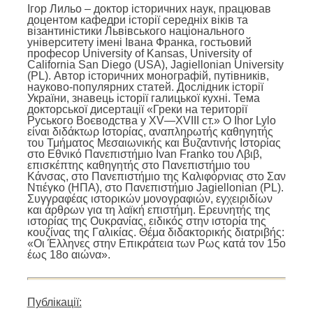
Ігор Лильо – доктор історичних наук, працював
доцентом кафедри історії середніх віків та
візантиністики Львівського національного
університету імені Івана Франка, гостьовий
професор University of Kansas, University of
California San Diego (USA), Jagiellonian University
(PL). Автор історичних монографій, путівників,
науково-популярних статей. Дослідник історії
України, знавець історії галицької кухні. Тема
докторської дисертації «Греки на території
Руського Воєводства у XV—XVIII ст.» Ο Ihor Lylo
είναι διδάκτωρ Ιστορίας, αναπληρωτής καθηγητής
του Τμήματος Μεσαιωνικής και Βυζαντινής Ιστορίας
στο Εθνικό Πανεπιστήμιο Ivan Franko του Λβιβ,
επισκέπτης καθηγητής στο Πανεπιστήμιο του
Κάνσας, στο Πανεπιστήμιο της Καλιφόρνιας στο Σαν
Ντιέγκο (ΗΠΑ), στο Πανεπιστήμιο Jagiellonian (PL).
Συγγραφέας ιστορικών μονογραφιών, εγχειριδίων
και άρθρων για τη λαϊκή επιστήμη. Ερευνητής της
ιστορίας της Ουκρανίας, ειδικός στην ιστορία της
κουζίνας της Γαλικίας. Θέμα διδακτορικής διατριβής:
«Οι Έλληνες στην Επικράτεια των Ρως κατά τον 15ο
έως 18ο αιώνα».
Публікації: