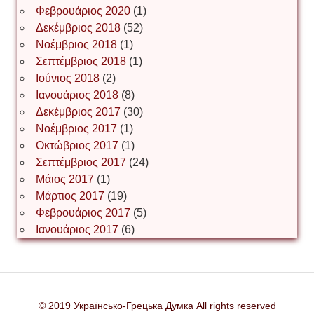
Φεβρουάριος 2020
(1)
Δεκέμβριος 2018
(52)
Іван Наконечний
Νοέμβριος 2018
(1)
Σεπτέμβριος 2018
(1)
Ιούνιος 2018
(2)
Інга Короткевич
Ιανουάριος 2018
(8)
Δεκέμβριος 2017
(30)
Νοέμβριος 2017
(1)
Ірина Ключковська
Οκτώβριος 2017
(1)
Σεπτέμβριος 2017
(24)
Μάιος 2017
(1)
Μάρτιος 2017
(19)
Ірина Наконечна
Φεβρουάριος 2017
(5)
Ιανουάριος 2017
(6)
Ірина Осінчук
© 2019 Українсько-Грецька Думка All rights reserved
Ірина Пясецька