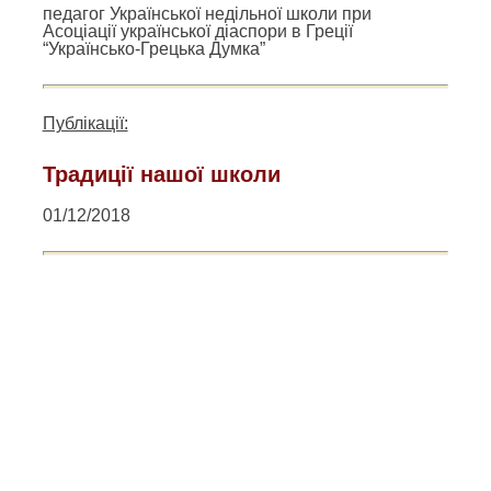
педагог Української недільної школи при
Асоціації української діаспори в Греції
“Українсько-Грецька Думка”
Публікації:
Традиції нашої школи
01/12/2018