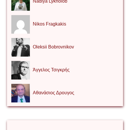
Nadiya Lykholob
Nikos Fragkakis
Oleksii Bobrovnikov
Άγγελος Τσιγκρής
Αθανάσιος Δρουγος
Αλέξιος Κάκκος