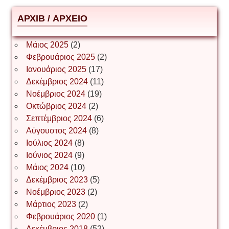
АРХІВ / ΑΡΧΕΙΟ
ΕΥΑΓΓΕΛΟΣ ΜΩΚΟΣ
Μάιος 2025
(2)
Φεβρουάριος 2025
(2)
Ιωάννης Σ. Παπαφλωράτος
Ιανουάριος 2025
(17)
Δεκέμβριος 2024
(11)
Νοέμβριος 2024
(19)
Οκτώβριος 2024
(2)
ΝΙΚΟΣ ΓΑΤΟΣ
Σεπτέμβριος 2024
(6)
Αύγουστος 2024
(8)
Ιούλιος 2024
(8)
Νίκος Λυγερός
Ιούνιος 2024
(9)
Μάιος 2024
(10)
Δεκέμβριος 2023
(5)
Іван Буртик
Νοέμβριος 2023
(2)
Μάρτιος 2023
(2)
Φεβρουάριος 2020
(1)
Δεκέμβριος 2018
(52)