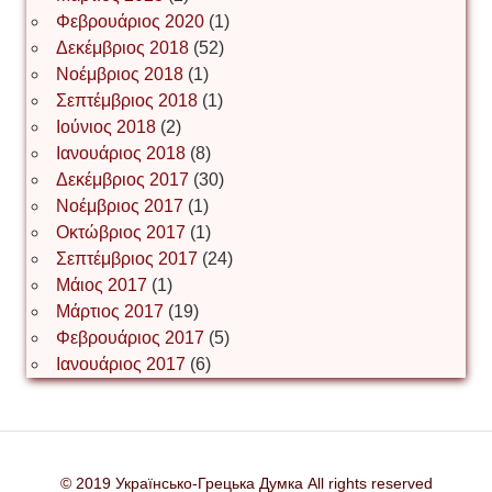
Φεβρουάριος 2020
(1)
Δεκέμβριος 2018
(52)
Іван Наконечний
Νοέμβριος 2018
(1)
Σεπτέμβριος 2018
(1)
Ιούνιος 2018
(2)
Інга Короткевич
Ιανουάριος 2018
(8)
Δεκέμβριος 2017
(30)
Νοέμβριος 2017
(1)
Ірина Ключковська
Οκτώβριος 2017
(1)
Σεπτέμβριος 2017
(24)
Μάιος 2017
(1)
Μάρτιος 2017
(19)
Ірина Наконечна
Φεβρουάριος 2017
(5)
Ιανουάριος 2017
(6)
Ірина Осінчук
© 2019 Українсько-Грецька Думка All rights reserved
Ірина Пясецька