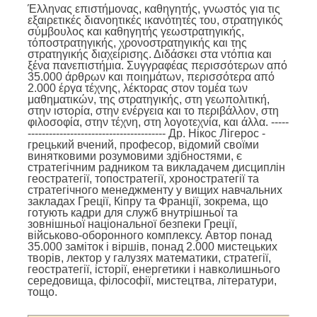
Έλληνας επιστήμονας, καθηγητής, γνωστός για τις
εξαιρετικές διανοητικές ικανότητές του, στρατηγικός
σύμβουλος και καθηγητής γεωστρατηγικής,
τόποστρατηγικής, χρονοστρατηγικής και της
στρατηγικής διαχείρισης. Διδάσκει στα ντόπια και
ξένα πανεπιστήμια. Συγγραφέας περισσότερων από
35.000 άρθρων και ποιημάτων, περισσότερα από
2.000 έργα τέχνης, λέκτορας στον τομέα των
μαθηματικών, της στρατηγικής, στη γεωπολιτική,
στην ιστορία, στην ενέργεια και το περιβάλλον, στη
φιλοσοφία, στην τέχνη, στη λογοτεχνία, και άλλα. -----
--------------------------------------- Др. Нікос Лігерос -
грецький вчений, професор, відомий своїми
винятковими розумовими здібностями, є
стратегічним радником та викладачем дисциплін
геостратегії, топостратегії, хроностратегії та
стратегічного менеджменту у вищих навчальних
закладах Греції, Кіпру та Франції, зокрема, що
готують кадри для служб внутрішньої та
зовнішньої національної безпеки Греції,
військово-оборонного комплексу. Автор понад
35.000 заміток і віршів, понад 2.000 мистецьких
творів, лектор у галузях математики, стратегії,
геостратегії, історії, енергетики і навколишнього
середовища, філософії, мистецтва, літератури,
тощо.