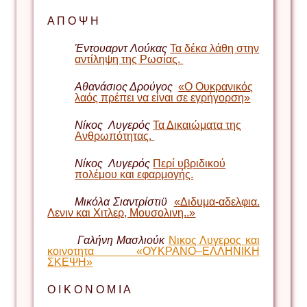
Α Π Ο Ψ Η
Έντουαρντ Λούκας
Τα δέκα λάθη στην
αντίληψη της Ρωσίας.
Αθανάσιος Δρούγος
«Ο Ουκρανικός
λαός πρέπει να είναι σε εγρήγορση»
Νίκος Λυγερός
Τα Δικαιώματα της
Ανθρωπότητας.
Ν
ί
κος Λυγερός
Περί υβριδικού
πολέμου και εφαρμογής.
Μικόλα Σιαντρίστιϋ
«Διδυμα-αδελφια.
Λενιν και Χιτλερ, Μουσολινη..»
Γαλήνη Μασλιούκ
Νικος Λυγερος και
κοινοτητα «ΟΥΚΡΑΝΟ–ΕΛΛΗΝΙΚΗ
ΣΚΕΨΗ»
Ο Ι Κ Ο Ν Ο Μ Ι Α