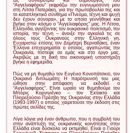
Ως συνιδρύτρια και δημιουργός του
“Αγγελιαφόρου” εκφράζω την ευγνωμοσύνη μου
στη Λίτσα Πατεράκη, για την πρωτοβουλία της και
το καταπληκτικό σύνθημα «Πνεύμα, τέχνη και ψυχή
δεν έχουν σύνορα», με το οποίο γεννήθηκε και
βγήκε στον κόσμο ο “Αγγελιαφόρος” μας. Η Λίτσα,
Ελληνίδα, αγγίζοντας τον ουκρανικό πολιτισμό, την
ιστορία, την τέχνη – άνοιξε την αγκαλιά τις σε
όλους τους Ουκρανούς στην Ελληνική γη.
Ευχαριστώ επίσης τον Δημήτρη Βερναδάκη, έναν
Έλληνα επιχειρηματία ο οποίος, αγαπώντας την
Ουκρανία, πίστεψε σε εμάς και στο έργο μας.
Ακριβώς με τη δική του οικονομική υποστήριξη
βγήκε η εφημερίδα.
Πώς να μη θυμηθώ τον Ευγένιο Κονοπάτσκιϋ, τον
Ουκρανό διπλωμάτη; Η παρότρυνσή του μας
ώθησε στην απόφαση να εκδοθεί ο
“Αγγελιαφόρος”. Είναι ωραίο να θυμηθούμε τον
Μπόρις Κορνιγιένκο – τον Έκτακτο και
Πληρεξούσιο Πρέσβη της Ουκρανίας στην Ελλάδα
(1993-1997) ο οποίος χαιρετούσε την έκδοση στις
πρώτες σελίδες της.
Λίγα λόγια για έναν άνθρωπο, που η συμβολή του
στην ανάπτυξη της ουκρανικής κοινότητας στην
Ελλάδα είναι δύσκολο να εκτιμηθεί. Είναι ο Γιούρι