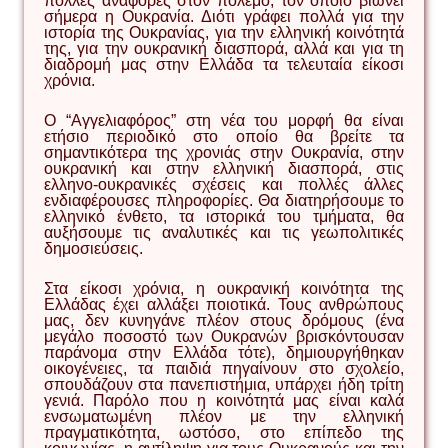
πολλές αναφορές στον πόλεμο, τον οποίο βιώνει
σήμερα η Ουκρανία. Διότι γράφει πολλά για την
ιστορία της Ουκρανίας, για την ελληνική κοινότητά
της, για την ουκρανική διασπορά, αλλά και για τη
διαδρομή μας στην Ελλάδα τα τελευταία είκοσι
χρόνια.
Ο “Αγγελιαφόρος” στη νέα του μορφή θα είναι
ετήσιο περιοδικό στο οποίο θα βρείτε τα
σημαντικότερα της χρονιάς στην Ουκρανία, στην
ουκρανική και στην ελληνική διασπορά, στις
ελληνο-ουκρανικές σχέσεις και πολλές άλλες
ενδιαφέρουσες πληροφορίες. Θα διατηρήσουμε το
ελληνικό ένθετο, τα ιστορικά του τμήματα, θα
αυξήσουμε τις αναλυτικές και τις γεωπολιτικές
δημοσιεύσεις.
Στα είκοσι χρόνια, η ουκρανική κοινότητα της
Ελλάδας έχει αλλάξει ποιοτικά. Τους ανθρώπους
μας, δεν κυνηγάνε πλέον στους δρόμους (ένα
μεγάλο ποσοστό των Ουκρανών βρισκόντουσαν
παράνομα στην Ελλάδα τότε), δημιουργήθηκαν
οικογένειες, τα παιδιά πηγαίνουν στο σχολείο,
σπουδάζουν στα πανεπιστήμια, υπάρχει ήδη τρίτη
γενιά. Παρόλο που η κοινότητά μας είναι καλά
ενσωματωμένη πλέον με την ελληνική
πραγματικότητα, ωστόσο, στο επίπεδο της