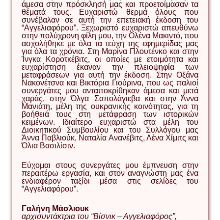
άμεσα στην πρόσκλησή μας και προετοίμασαν τα
θέματά τους. Ευχαριστώ θερμά όλους που
συνέβαλαν σε αυτή την επετειακή έκδοση του
“Αγγελιαφόρου”. Ξεχωριστό ευχαριστώ απευθύνω
στην πολύχρονη φίλη μου, την Ολένα Μακιντό, που
ασχολήθηκε με όλα τα τεύχη της εφημερίδας μας
για όλα τα χρόνια. Στη Μαρίνα Πλουτένκο και στην
Ίνγκα Κοροτκέβιτς, οι οποίες με ετοιμότητα και
ευχαρίστηση έκαναν την πλειοψηφία των
μεταφράσεων για αυτή την έκδοση. Στην Οξάνα
Νακονέτσνα και Βικτόρια Γιούρινα, που ως παλιοί
συνεργάτες μου ανταποκρίθηκαν άμεσα και μετά
χαράς, στην Όλγα Σαπολάγιεβα και στην Άννα
Μανιάτη, μέλη της ουκρανικής κοινότητας, για τη
βοήθειά τους στη μετάφραση των ιστορικών
κειμένων. Ιδιαίτερο ευχαριστώ στα μέλη του
Διοικητικού Συμβουλίου και του Συλλόγου μας
Άννα Παβλιούκ, Ναταλία Ανανέβιτς, Λένα Χίμιτς και
Όλια Βασιλίσιν.
Εύχομαι στους συνεργάτες μου έμπνευση στην
περαιτέρω εργασία, και στον αναγνώστη μας ένα
ενδιαφέρον ταξίδι μέσα στις σελίδες του
“Αγγελιαφόρου”.
Γαλήνη Μάσλιουκ
αρχισυντάκτρια του “Βίσνικ – Αγγελιαφόρος”,