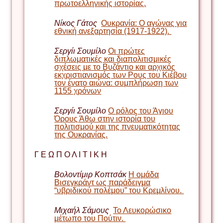
πρωτοελληνικής ιστορίας.
Νίκος Γάτος
Oυκρανία: Ο αγώνας για
εθνική ανεξαρτησία (1917-1922).
Σεργίι
Σουμίλο
Οι πρώτες
διπλωματικές και διαπολιτισμικές
σχέσεις με το Βυζάντιο και αρχικός
εκχριστιανισμός των Ρους του Κιέβου
τον ένατο αιώνα: συμπλήρωση των
1155 χρόνων
Σεργίι
Σουμίλο
Ο ρόλος του Άγιου
Όρους Άθω στην ιστορία του
πολιτισμού και της πνευματικότητας
της Ουκρανίας.
Γ Ε Ω Π Ο Λ Ι Τ Ι Κ Η
Βολοντίμιρ Κοπτσάκ
Η ομάδα
Вισεγκράντ ως παράδειγμα
“υβριδικού πολέμου” του Κρεμλίνου.
Μιχαήλ Σάμους
Το Λευκορώσικο
μέτωπο του Πούτιν.