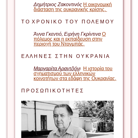
Δημήτριος Ζακοντινός
Η οικονομική
διάσταση της ουκρανικής κρίσης.
Τ Ο Χ Ρ Ο Ν Ι Κ Ο Τ Ο Υ Π Ο Λ Ε Μ Ο Υ
Άννα
Γκεντιό,
Ειρήνη
Γκρίντινα
Ο
πόλεμος και η εκπαίδευση στην
περιοχή του Ντονμπάς.
Ε Λ Λ Η Ν Ε Σ Σ Τ Η Ν Ο Υ Κ Ρ Α Ν Ι Α
Μαργαρίτα Αραντζιόν
ι
Η ιστορία του
σχηματισμού των ελληνικών
κοινοτήτων στα εδάφη της Ουκρανίας.
Π Ρ Ο Σ Ω Π Ι Κ Ο Τ Η Τ Ε Σ