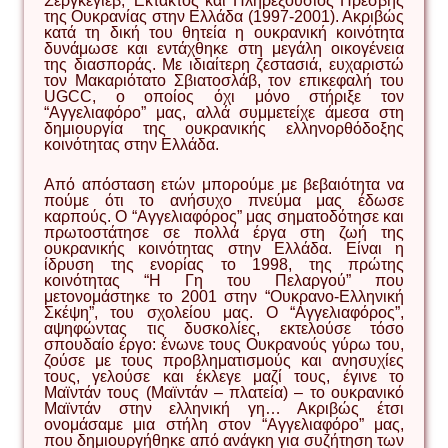
Σεργκέγιεβ, Έκτακτος και Πληρεξούσιος Πρέσβης
της Ουκρανίας στην Ελλάδα (1997-2001). Ακριβώς
κατά τη δική του θητεία η ουκρανική κοινότητα
δυνάμωσε και εντάχθηκε στη μεγάλη οικογένεια
της διασποράς. Με ιδιαίτερη ζεστασιά, ευχαριστώ
τον Μακαριότατο Σβιατοσλάβ, τον επικεφαλή του
UGCC, ο οποίος όχι μόνο στήριξε τον
“Αγγελιαφόρο” μας, αλλά συμμετείχε άμεσα στη
δημιουργία της ουκρανικής ελληνορθόδοξης
κοινότητας στην Ελλάδα.
Από απόσταση ετών μπορούμε με βεβαιότητα να
πούμε ότι το ανήσυχο πνεύμα μας έδωσε
καρπούς. Ο “Αγγελιαφόρος” μας σηματοδότησε και
πρωτοστάτησε σε πολλά έργα στη ζωή της
ουκρανικής κοινότητας στην Ελλάδα. Είναι η
ίδρυση της ενορίας το 1998, της πρώτης
κοινότητας “Η Γη του Πελαργού” που
μετονομάστηκε το 2001 στην “Ουκρανο-Ελληνική
Σκέψη”, του σχολείου μας. Ο “Αγγελιαφόρος”,
αψηφώντας τις δυσκολίες, εκτελούσε τόσο
σπουδαίο έργο: ένωνε τους Ουκρανούς γύρω του,
ζούσε με τους προβληματισμούς και ανησυχίες
τους, γελούσε και έκλεγε μαζί τους, έγινε το
Μαϊντάν τους (Μαϊντάν – πλατεία) – το ουκρανικό
Μαϊντάν στην ελληνική γη… Ακριβώς έτσι
ονομάσαμε μια στήλη στον “Αγγελιαφόρο” μας,
που δημιουργήθηκε από ανάγκη για συζήτηση των