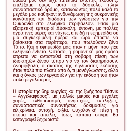
ομάδα μας δεν είχε εμπειρία έντυπης έκδοσης,
επιλέξαμε όμως αυτό το δύσκολο, πλην
συναρπαστικό δρόμο, κατανοώντας πολύ καλά το
μεγάλο μας καθήκον: ενδυνάμωση της ουκρανικής
κοινότητας και διάδοση των γνώσεων για την
Ουκρανία στο ελληνικό περιβάλλον. Ήταν μια
εξαιρετική εμπειρία! Δύσκολη, έντονη, με πολλές
άγρυπνες μέρες και νύχτες, επειδή η εφημερίδα σε
μια συγκεκριμένη ημέρα και ώρα έπρεπε να
βρίσκεται στα περίπτερα, που πωλούσαν ξένο
Τύπο. Και η εφημερίδα μας ήταν η μόνη που είχε
ελληνικό ένθετο. Ωστόσο, η ρομαντική μας ομάδα
έπρεπε να αντισταθεί στη σοβαρή πίεση των
ιδιοκτητών ξένου τύπου για να τον διατηρήσουν.
Αναμφίβολα, ο σκοπός της δίγλωσσης έκδοσης
ήταν πολύ πιο πλατύ από ό, τι μονόγλωσσης, αλλά
και ο όγκος των εργασιών για την έκδοσή του ήταν
πολύ μεγαλύτερος.
Η ιστορία της δημιουργίας και της ζωής του “Βίσνικ
– Αγγελιαφόρος”, με πολλές μικρές και μεγάλες
χαρές, ενθουσιασμό, ανησυχίες, εκπλήξεις,
συναρπαστικές συναντήσεις, δοκιμασίες για
ειλικρίνεια, αντοχή, φιλία, ψυχολογική πίεση ή
ακόμα και απειλές, ίσως κάποια στιγμή θα
καταγραφεί ξεχωριστά.