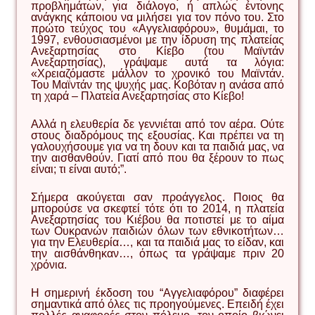
προβλημάτων, για διάλογο, ή απλώς έντονης
ανάγκης κάποιου να μιλήσει για τον πόνο του. Στο
πρώτο τεύχος του «Αγγελιαφόρου», θυμάμαι, το
1997, ενθουσιασμένοι με την ίδρυση της πλατείας
Ανεξαρτησίας στο Κίεβο (του Μαϊντάν
Ανεξαρτησίας), γράψαμε αυτά τα λόγια:
«Χρειαζόμαστε μάλλον το χρονικό του Μαϊντάν.
Του Μαϊντάν της ψυχής μας. Κοβόταν η ανάσα από
τη χαρά – Πλατεία Ανεξαρτησίας στο Κίεβο!
Αλλά η ελευθερία δε γεννιέται από τον αέρα. Ούτε
στους διαδρόμους της εξουσίας. Και πρέπει να τη
γαλουχήσουμε για να τη δουν και τα παιδιά μας, να
την αισθανθούν. Γιατί από που θα ξέρουν το πως
είναι; τι είναι αυτό;”.
Σήμερα ακούγεται σαν προάγγελος. Ποιος θα
μπορούσε να σκεφτεί τότε ότι το 2014, η πλατεία
Ανεξαρτησίας του Κιέβου θα ποτιστεί με το αίμα
των Ουκρανών παιδιών όλων των εθνικοτήτων…
για την Ελευθερία…, και τα παιδιά μας το είδαν, και
την αισθάνθηκαν…, όπως τα γράψαμε πριν 20
χρόνια.
Η σημερινή έκδοση του “Αγγελιαφόρου” διαφέρει
σημαντικά από όλες τις προηγούμενες. Επειδή έχει