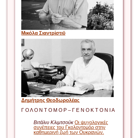
Μικόλα Σιαντρίστιϋ
Δημήτρης Θεοδωρολέας
Γ Ο Λ Ο Ν Τ Ο Μ Ο Ρ – Γ Ε Ν Ο Κ Τ Ο Ν Ι Α
Βιτάλιυ Κλιμτσούκ
Οι ψυχολογικές
συνέπειες του Γκολοντομόρ στην
καθημερινή ζωή των Ουκρανών.