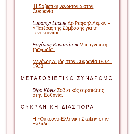
Η Σοβιετική γενοκτονία στην
Ουκρανία
Lubomyr
Luciuк
Δρ Ραφαήλ Λέμκιν –
«Πατέρας της Σύμβασης για τη
Γενοκτονία».
Ευγένιος Κονοπάτσκ
ι
Μια άγνωστη
τραγωδία.
Μεγάλος Λιμός στην Ουκρανία 1932–
1933
Μ Ε Τ Α Σ Ο Β Ι Ε Τ Ι Κ Ο Σ Υ Ν Δ Ρ Ο Μ Ο
Βίρα
Κόνικ
Σοβιετικός στρατιώτης
στην Εσθονία.
Ο Υ Κ Ρ Α Ν Ι Κ Η Δ Ι Α Σ Π Ο Ρ Α
Η «Ουκρανο-Ελληνική Σκέψη» στην
Ελλάδα