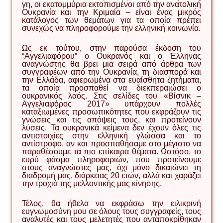
γη, οι εκατομμύρια εκτοπισμένοι από την ανατολική
Ουκρανία και την Κριμαία – είναι ένας μικρός
κατάλογος των θεμάτων για τα οποία πρέπει
συνεχώς να πληροφορούμε την ελληνική κοινωνία.
Ως εκ τούτου, στην παρούσα έκδοση του
“Αγγελιαφόρου” ο Ουκρανός και ο Έλληνας
αναγνώστης θα βρει μια σειρά από άρθρα των
συγγραφέων από την Ουκρανία, τη διασπορά και
την Ελλάδα, αφιερωμένα στα ευαίσθητα ζητήματα,
τα οποία προσπαθεί να διεκπεραιώσει ο
ουκρανικός λαός. Στις σελίδες του «Βίσνικ –
Αγγελιαφόρος 2017» υπάρχουν πολλές
καταξιωμένες προσωπικότητες που εκφράζουν τις
γνώσεις και τις απόψεις τους, και προτείνουν
λύσεις. Τα ουκρανικά κείμενα δεν έχουν όλες τις
αντιστοιχίες στην ελληνική γλώσσα και το
αντίστροφο, αν και προσπαθήσαμε στο μέγιστο να
παραθέσουμε τα πιο επίκαιρα θέματα. Ωστόσο, το
ευρύ φάσμα πληροφοριών, που προτείνουμε
στους αναγνώστες μας, όχι μόνο δικαιώνει τη
διαδρομή μας, διάρκειας 20 ετών, αλλά και χαράζει
την τροχιά της μελλοντικής μας κίνησης.
Τέλος, θα ήθελα να εκφράσω την ειλικρινή
ευγνωμοσύνη μου σε όλους τους συγγραφείς, τους
αναλυτές και τους μελετητές που ανταποκρίθηκαν