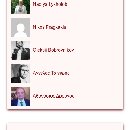
Nadiya Lykholob
Nikos Fragkakis
Oleksii Bobrovnikov
Άγγελος Τσιγκρής
Αθανάσιος Δρουγος
Αλέξιος Κάκκος