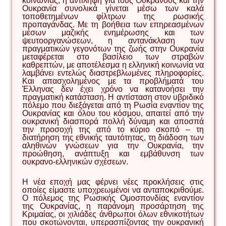
κοινωνίας, η αντίληψη για τους Ουκρανούς και την
Ουκρανία συνολικά γίνεται μέσω των καλά
τοποθετημένων φίλτρων της ρωσικής
προπαγάνδας. Με τη βοήθεια των επηρεασμένων
μέσων μαζικής ενημέρωσης και των
ψευτοοργανώσεων, η αντανάκλαση των
πραγματικών γεγονότων της ζωής στην Ουκρανία
μεταφέρεται στο βασίλειο των στραβών
καθρεπτών, με αποτέλεσμα η ελληνική κοινωνία να
λαμβάνει εντελώς διαστρεβλωμένες πληροφορίες.
Και απασχολημένος με τα προβλήματά του
Έλληνας δεν έχει χρόνο να κατανοήσει την
πραγματική κατάσταση. Η αντίσταση στον υβριδικό
πόλεμο που διεξάγεται από τη Ρωσία εναντίον της
Ουκρανίας και όλου του κόσμου, απαιτεί από την
ουκρανική διασπορά πολλή δύναμη και αποσπά
την προσοχή της από το κύριο σκοπό – τη
διατήρηση της εθνικής ταυτότητας, τη διάδοση των
αληθινών γνώσεων για την Ουκρανία, την
προώθηση, ανάπτυξη και εμβάθυνση των
ουκρανο-ελληνικών σχέσεων.
Η νέα εποχή μας φέρνει νέες προκλήσεις στις
οποίες είμαστε υποχρεωμένοι να ανταποκριθούμε.
Ο πόλεμος της Ρωσικής Ομοσπονδίας εναντίον
της Ουκρανίας, η παράνομη προσάρτηση της
Κριμαίας, οι χιλιάδες άνθρωποι όλων εθνικοτήτων
που σκοτώνονται, υπερασπίζοντας την ουκρανική