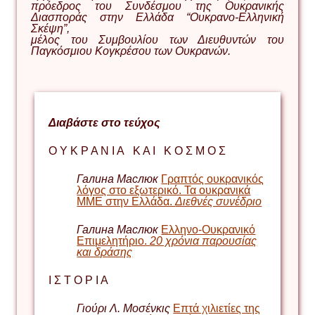
πρόεδρος του Συνδέσμου της Ουκρανικής
Διασποράς στην Ελλάδα “Ουκρανο-Ελληνική
Σκέψη”,
μέλος του Συμβουλίου των Διευθυντών του
Παγκόσμιου Κογκρέσου των Ουκρανών.
Διαβάστε στο τεύχος
Ο Υ Κ Ρ Α Ν Ι Α Κ Α Ι Κ Ο Σ Μ Ο Σ
Галина Маслюк
Γραπτός ουκρανικός
λόγος στο εξωτερικό. Τα ουκρανικά
ΜΜΕ στην Ελλάδα.
Διεθνές συνέδριο
Галина Маслюк
Ελληνο-Ουκρανικό
Επιμελητήριο.
20 χρόνια παρουσίας
και δράσης
Ι Σ Τ Ο Ρ Ι Α
Γιο
ύρι Λ. Μοσένκις
Επτά χιλιετίες της