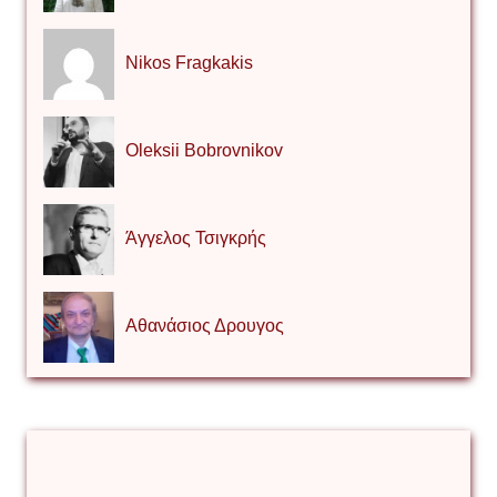
Nikos Fragkakis
Oleksii Bobrovnikov
Άγγελος Τσιγκρής
Αθανάσιος Δρουγος
Αλέξιος Κάκκος