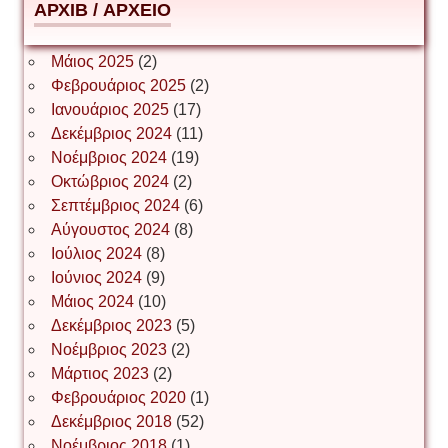
АРХІВ / ΑΡΧΕΙΟ
ΕΥΑΓΓΕΛΟΣ ΜΩΚΟΣ
Μάιος 2025
(2)
Φεβρουάριος 2025
(2)
Ιωάννης Σ. Παπαφλωράτος
Ιανουάριος 2025
(17)
Δεκέμβριος 2024
(11)
Νοέμβριος 2024
(19)
Οκτώβριος 2024
(2)
ΝΙΚΟΣ ΓΑΤΟΣ
Σεπτέμβριος 2024
(6)
Αύγουστος 2024
(8)
Ιούλιος 2024
(8)
Νίκος Λυγερός
Ιούνιος 2024
(9)
Μάιος 2024
(10)
Δεκέμβριος 2023
(5)
Іван Буртик
Νοέμβριος 2023
(2)
Μάρτιος 2023
(2)
Φεβρουάριος 2020
(1)
Δεκέμβριος 2018
(52)
Іван Наконечний
Νοέμβριος 2018
(1)