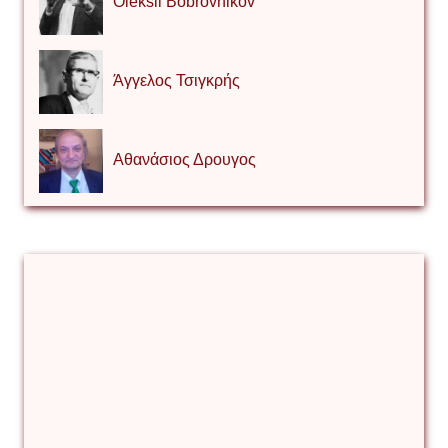
Oleksii Bobrovnikov
Άγγελος Τσιγκρής
Αθανάσιος Δρουγος
Αλέξιος Κάκκος
Βίρα Κόνικ
Βιταλιυ Κλιμτσουκ