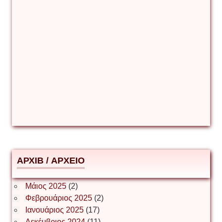
Γιάννης Καζάκος
Γιούρι Αβράμοφ
Δέσποινα Μώκου
Δημήτριος Ζακοντινός
АРХІВ / ΑΡΧΕΙΟ
ΕΥΑΓΓΕΛΟΣ ΜΩΚΟΣ
Μάιος 2025
(2)
Φεβρουάριος 2025
(2)
Ιωάννης Σ. Παπαφλωράτος
Ιανουάριος 2025
(17)
Δεκέμβριος 2024
(11)