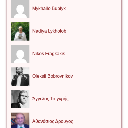
Mykhailo Bublyk
Nadiya Lykholob
Nikos Fragkakis
Oleksii Bobrovnikov
Άγγελος Τσιγκρής
Αθανάσιος Δρουγος