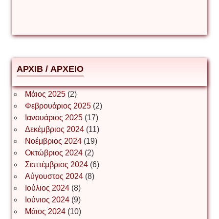
Δέσποινα Μώκου
Δημήτριος Ζακοντινός
АРХІВ / ΑΡΧΕΙΟ
ΕΥΑΓΓΕΛΟΣ ΜΩΚΟΣ
Μάιος 2025
(2)
Φεβρουάριος 2025
(2)
Ιωάννης Σ. Παπαφλωράτος
Ιανουάριος 2025
(17)
Δεκέμβριος 2024
(11)
Νοέμβριος 2024
(19)
Οκτώβριος 2024
(2)
ΝΙΚΟΣ ΓΑΤΟΣ
Σεπτέμβριος 2024
(6)
Αύγουστος 2024
(8)
Ιούλιος 2024
(8)
Νίκος Λυγερός
Ιούνιος 2024
(9)
Μάιος 2024
(10)