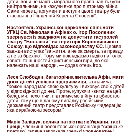
дітей, вони не мають морального права навіть бути
нейтральними, не кажучи вже про підтримку війни.
Саме через ці аргументи виступи цього театру були
скасовані в Південній Кореї та Словенії
“.
Настоятель Української церковної спільноти
УГКЦ Св. Миколая в Афінах о. Ігор Посоленик
звернувся із закликом не допустити гастролей
театру “Большой” на території Європейського
Союзу, що відповідає законодавству ЄС.
Церква
завжди виступає “за життя, а не за смерть, за правду,
а не за брехню”. Тому ми покладаємо надію на голос
совісті та цінностей християнської віри, до якої
належать наші народи, — додав отець Ігор.
Леся Слободян, багаторічна жителька Афін, мати
двох дітей і успішна підприємиця,
зазначила:
“Кожен народ має свою культуру і виховує своїх дітей
у відповідності до неї. Проте, купуючи квитки на цей
балет, ми, нехотячи, підтримуємо війну та вбивство
дітей, тому що в даному випадку російський
державний театр представляє Російську Федерацію,
яка є країною-агресором.”
Марія Заліщук, велика патріотка як України, так і
Греції,
членкиня волонтерської організації “Афінське
плетиво” гаряче закликала грецькі уповноважені