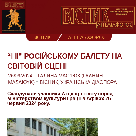
Skip
to
content
ВІСНИК
ΑΓΓΕΛΙΑΦΟΡΟΣ
“НІ” РОСІЙСЬКОМУ БАЛЕТУ НА
СВІТОВІЙ СЦЕНІ
26/09/2024
ГАЛИНА МАСЛЮК (ΓΑΛΉΝΗ
ΜΑΣΛΙΟΎΚ)
ВІСНИК
УКРАЇНСЬКА ДІАСПОРА
,
Скандували учасники Акції протесту перед
Міністерством культури Греції в Афінах 26
червня 2024 року.