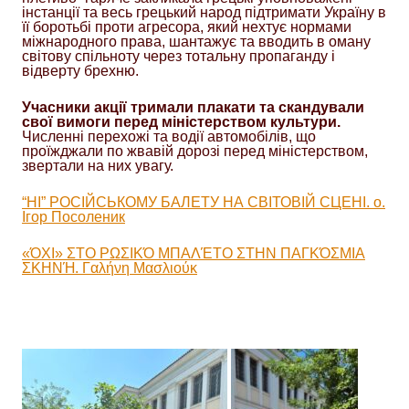
інстанції та весь грецький народ підтримати Україну в
її боротьбі проти агресора, який нехтує нормами
міжнародного права, шантажує та вводить в оману
світову спільноту через тотальну пропаганду і
відверту брехню.
Учасники акції тримали плакати та скандували
свої вимоги перед міністерством культури.
Численні перехожі та водії автомобілів, що
проїжджали по жвавій дорозі перед міністерством,
звертали на них увагу.
“НІ” РОСІЙСЬКОМУ БАЛЕТУ НА СВІТОВІЙ СЦЕНІ. о.
Ігор Посоленик
«ΌΧΙ» ΣΤΟ ΡΩΣΙΚΌ ΜΠΑΛΈΤΟ ΣΤΗΝ ΠΑΓΚΌΣΜΙΑ
ΣΚΗΝΉ. Γαλήνη Μασλιούκ