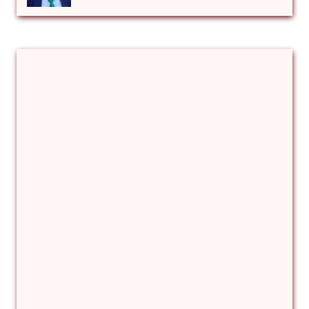
Αλέξιος Κάκκος
Βίρα Κόνικ
Βιταλιυ Κλιμτσουκ
Γιάννης Καζάκος
Γιούρι Αβράμοφ