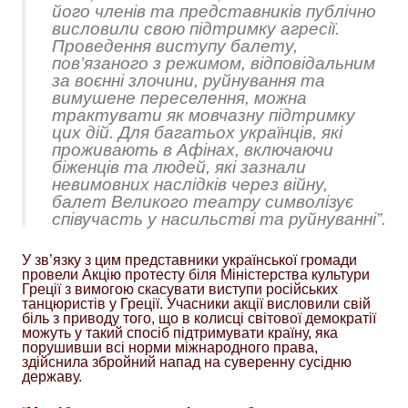
його членів та представників публічно
висловили свою підтримку агресії.
Проведення виступу балету,
пов’язаного з режимом, відповідальним
за воєнні злочини, руйнування та
вимушене переселення, можна
трактувати як мовчазну підтримку
цих дій. Для багатьох українців, які
проживають в Афінах, включаючи
біженців та людей, які зазнали
невимовних наслідків через війну,
балет Великого театру символізує
співучасть у насильстві та руйнуванні”.
У зв’язку з цим представники української громади
провели Акцію протесту біля Міністерства культури
Греції з вимогою скасувати виступи російських
танцюристів у Греції. Учасники акції висловили свій
біль з приводу того, що в колисці світової демократії
можуть у такий спосіб підтримувати країну, яка
порушивши всі норми міжнародного права,
здійснила збройний напад на суверенну сусідню
державу.