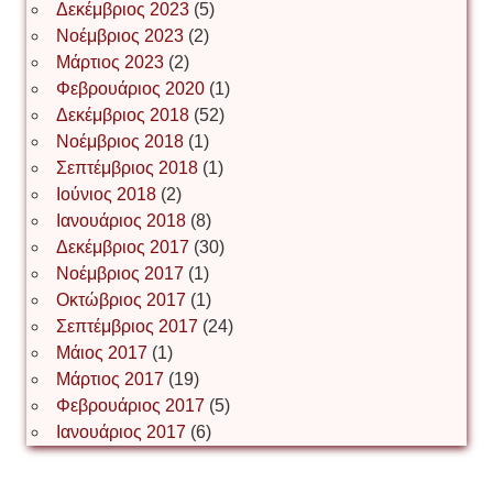
Δεκέμβριος 2023
(5)
Іван Буртик
Νοέμβριος 2023
(2)
Μάρτιος 2023
(2)
Φεβρουάριος 2020
(1)
Δεκέμβριος 2018
(52)
Іван Наконечний
Νοέμβριος 2018
(1)
Σεπτέμβριος 2018
(1)
Ιούνιος 2018
(2)
Інга Короткевич
Ιανουάριος 2018
(8)
Δεκέμβριος 2017
(30)
Νοέμβριος 2017
(1)
Ірина Ключковська
Οκτώβριος 2017
(1)
Σεπτέμβριος 2017
(24)
Μάιος 2017
(1)
Μάρτιος 2017
(19)
Ірина Наконечна
Φεβρουάριος 2017
(5)
Ιανουάριος 2017
(6)
Ірина Осінчук