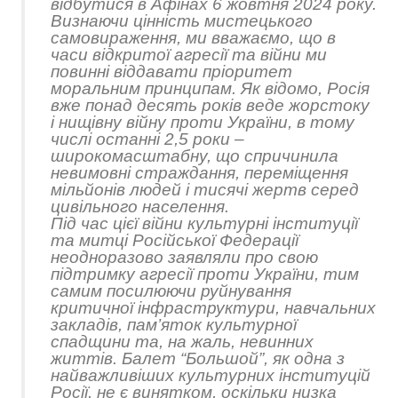
відбутися в Афінах 6 жовтня 2024 року.
Визнаючи цінність мистецького
самовираження, ми вважаємо, що в
часи відкритої агресії та війни ми
повинні віддавати пріоритет
моральним принципам. Як відомо, Росія
вже понад десять років веде жорстоку
і нищівну війну проти України, в тому
числі останні 2,5 роки –
широкомасштабну, що спричинила
невимовні страждання, переміщення
мільйонів людей і тисячі жертв серед
цивільного населення.
Під час цієї війни культурні інституції
та митці Російської Федерації
неодноразово заявляли про свою
підтримку агресії проти України, тим
самим посилюючи руйнування
критичної інфраструктури, навчальних
закладів, пам’яток культурної
спадщини та, на жаль, невинних
життів.
Б
алет
“Большой”
, як одна з
найважливіших культурних інституцій
Росії, не є винятком, оскільки низка