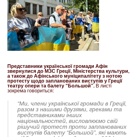
Представники української громади Афін
звернулися до МЗС Греції, Міністерства культури,
а також до Афінського муніципалітету з нотою
протесту щодо запланованих виступів у Греції
театру опери та балету “Большой”.
В листі
зокрема говориться:
“Ми, члени української громади в Греції,
разом з нашими друзями, греками та
представниками інших
національностей, висловлюємо свій
рішучий протест проти запланованих
виступів балету
“Большой”
, які мають