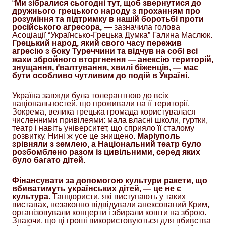
“
Ми зібралися сьогодні тут, щоб звернутися до
дружнього грецького народу з проханням про
розуміння та підтримку в нашій боротьбі проти
російського агресора,
— зазначила голова
Асоціації “Українсько-Грецька Думка” Галина Маслюк.
Грецький народ, який свого часу пережив
агресію з боку Туреччини та відчув на собі всі
жахи збройного вторгнення — анексію територій,
знущання, ґвалтування, хвилі біженців, — має
бути особливо чутливим до подій в Україні.
Україна завжди була толерантною до всіх
національностей, що проживали на її території.
Зокрема, велика грецька громада користувалася
численними привілеями: мала власні школи, гуртки,
театр і навіть університет, що сприяло її сталому
розвитку. Нині ж усе це знищено.
Маріуполь
зрівняли з землею, а Національний театр було
розбомблено разом із цивільними, серед яких
було багато дітей.
Фінансувати за допомогою культури ракети, що
вбиватимуть українських дітей, — це не є
культура.
Танцюристи, які виступають у таких
виставах, незаконно відвідували анексований Крим,
організовували концерти і збирали кошти на зброю.
Знаючи, що ці гроші використовуються для вбивства