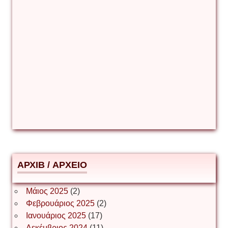
Γιάννης Καζάκος
Γιούρι Αβράμοφ
Δέσποινα Μώκου
Δημήτριος Ζακοντινός
АРХІВ / ΑΡΧΕΙΟ
ΕΥΑΓΓΕΛΟΣ ΜΩΚΟΣ
Μάιος 2025
(2)
Φεβρουάριος 2025
(2)
Ιωάννης Σ. Παπαφλωράτος
Ιανουάριος 2025
(17)
Δεκέμβριος 2024
(11)