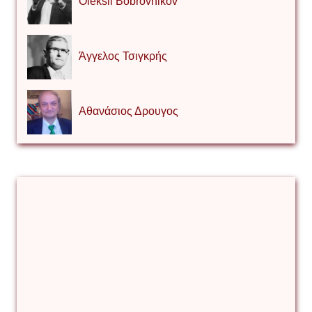
Oleksii Bobrovnikov
Άγγελος Τσιγκρής
Αθανάσιος Δρουγος
Αλέξιος Κάκκος
Βίρα Κόνικ
Βιταλιυ Κλιμτσουκ