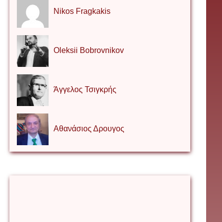
Nikos Fragkakis
Oleksii Bobrovnikov
Άγγελος Τσιγκρής
Αθανάσιος Δρουγος
Αλέξιος Κάκκος
Βίρα Κόνικ