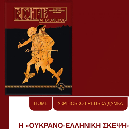
Skip
to
content
HOME
УКРЇНСЬКО-ГРЕЦЬКА ДУМКА
Η «ΟΥΚΡΑΝΟ-ΕΛΛΗΝΙΚΗ ΣΚΕΨΗ