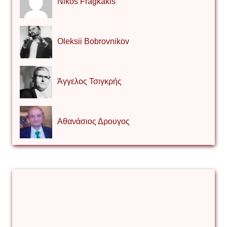
Nikos Fragkakis
Oleksii Bobrovnikov
Άγγελος Τσιγκρής
Αθανάσιος Δρουγος
Αλέξιος Κάκκος
Βίρα Κόνικ