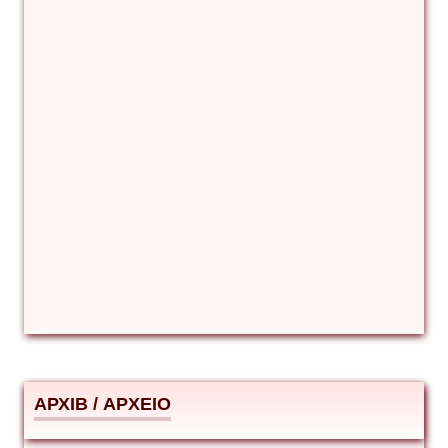
Βιταλιυ Κλιμτσουκ
Γιάννης Καζάκος
Γιούρι Αβράμοφ
Δέσποινα Μώκου
Δημήτριος Ζακοντινός
АРХІВ / ΑΡΧΕΙΟ
ΕΥΑΓΓΕΛΟΣ ΜΩΚΟΣ