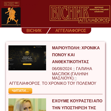
Skip
to
content
ВІСНИК
ΑΓΓΕΛΙΑΦΟΡΟΣ
ΜΑΡΙΟΥΠΟΛΗ: ΧΡΟΝΙΚΆ
ΠΌΝΟΥ ΚΑΙ
ΑΝΘΕΚΤΙΚΌΤΗΤΑΣ
06/08/2024
ГАЛИНА
МАСЛЮК (ΓΑΛΉΝΗ
ΜΑΣΛΙΟΎΚ)
ΑΓΓΕΛΙΑΦΟΡΟΣ
ΤΟ ΧΡΟΝΙΚΟ ΤΟΥ ΠΟΛΕΜΟΥ
,
ЧИТАТИ...
ΈΧΟΥΜΕ ΚΟΥΡΑΣΤΕΊ ΑΠΌ
ΤΗΝ ΥΠΟΣΤΉΡΙΞΗ ΤΗΣ