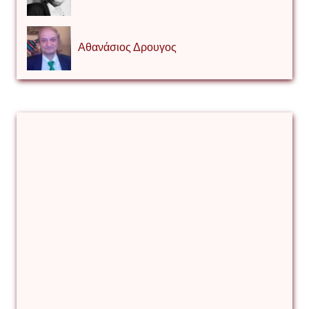
Αθανάσιος Δρουγος
Αλέξιος Κάκκος
Βίρα Κόνικ
Βιταλιυ Κλιμτσουκ
Γιάννης Καζάκος