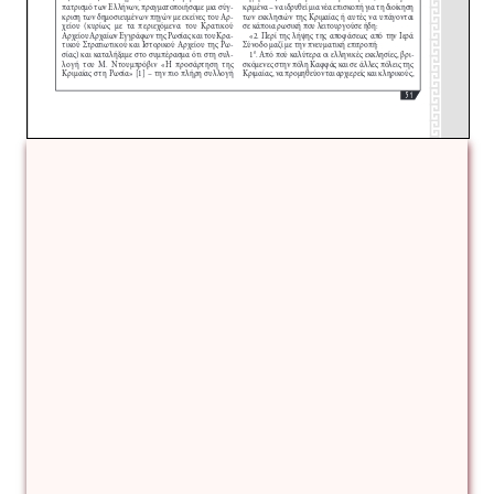
Ουκρανια