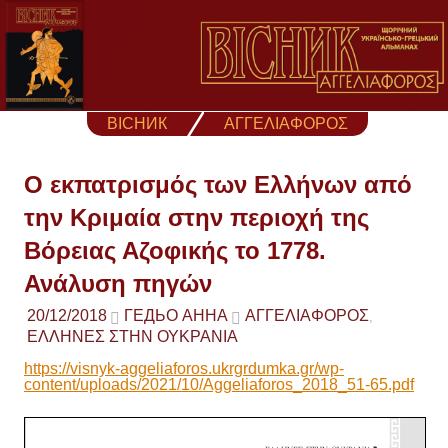
Skip
to
content
ВІСНИК
ΑΓΓΕΛΙΑΦΟΡΟΣ
Ο εκπατρισμός των Ελλήνων από
την Κριμαία στην περιοχή της
Βόρειας Αζοφικής το 1778.
Ανάλυση πηγών
20/12/2018
ГЕДЬО АННА
ΑΓΓΕΛΙΑΦΟΡΟΣ
,
ΕΛΛΗΝΕΣ ΣΤΗΝ ΟΥΚΡΑΝΙΑ
https://visnyk-aggeliaforos.ukrgrdumka.gr/wp-
content/uploads/2021/10/Aggeliaforos_2018_51-65.pdf