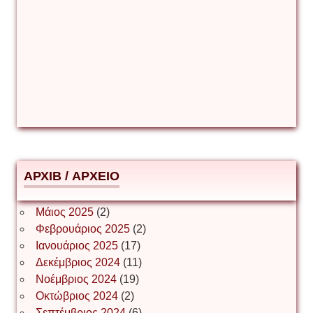
Γιούρι Αβράμοφ
Δέσποινα Μώκου
Δημήτριος Ζακοντινός
АРХІВ / ΑΡΧΕΙΟ
ΕΥΑΓΓΕΛΟΣ ΜΩΚΟΣ
Μάιος 2025
(2)
Φεβρουάριος 2025
(2)
Ιωάννης Σ. Παπαφλωράτος
Ιανουάριος 2025
(17)
Δεκέμβριος 2024
(11)
Νοέμβριος 2024
(19)
Οκτώβριος 2024
(2)
ΝΙΚΟΣ ΓΑΤΟΣ
Σεπτέμβριος 2024
(6)