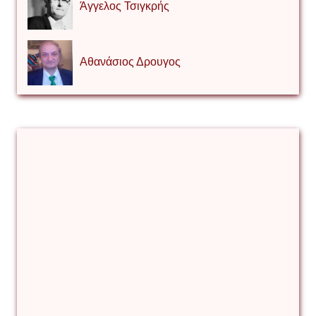
Άγγελος Τσιγκρής
Αθανάσιος Δρουγος
Αλέξιος Κάκκος
Βίρα Κόνικ
Βιταλιυ Κλιμτσουκ
Γιάννης Καζάκος