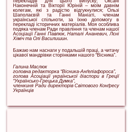
перекладів для цього випуску; Оксані
Наконечній та Вікторії Юріній – моїм давнім
колегам, які з радістю відгукнулися; Ользі
Шаполаєвій та Ганні Маніаті, членам
української спільноти, за їхню допомогу в
перекладі історичних матеріалів. Моя особлива
подяка членам Ради правління та членам нашої
Асоціації
Ганні Павлюк, Наталі Ананевич, Лєні
Хіміч та Олі Василишин
.
Бажаю нам наснаги у подальшій праці, а читачу
цікавої мандрівки сторінками нашого “Вісника”.
Галина Маслюк
головна редакторка “Вісника-Анґеліафороса”,
голова Асоціації української діаспори в Греції
“Українсько-Грецька Думка”,
членкиня Ради директорів Світового Конґресу
Українців