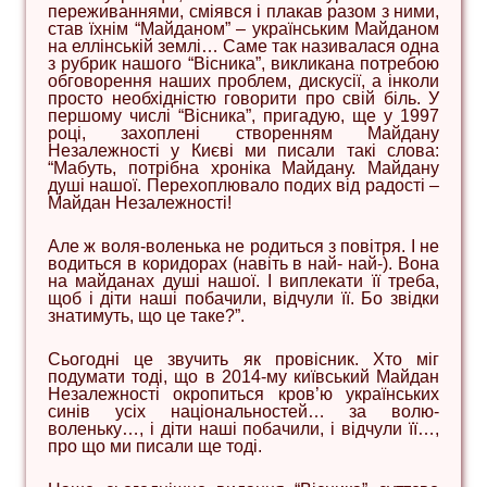
переживаннями, сміявся і плакав разом з ними,
став їхнім “Майданом” – українським Майданом
на еллінській землі… Саме так називалася одна
з рубрик нашого “Вісника”, викликана потребою
обговорення наших проблем, дискусії, а інколи
просто необхідністю говорити про свій біль. У
першому числі “Вісника”, пригадую, ще у 1997
році, захоплені створенням Майдану
Незалежності у Києві ми писали такі слова:
“Мабуть, потрібна хроніка Майдану. Майдану
душі нашої. Перехоплювало подих від радості –
Майдан Незалежності!
Але ж воля-воленька не родиться з повітря. І не
водиться в коридорах (навіть в най- най-). Вона
на майданах душі нашої. І виплекати її треба,
щоб і діти наші побачили, відчули її. Бо звідки
знатимуть, що це таке?”.
Сьогодні це звучить як провісник. Хто міг
подумати тоді, що в 2014-му київський Майдан
Незалежності окропиться кров’ю українських
синів усіх національностей… за волю-
воленьку…, і діти наші побачили, і відчули її…,
про що ми писали ще тоді.