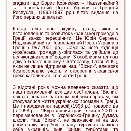
згадати, що Борис Корнєєнко – Надзвичайний
та Повноважний Посол України в Грецькій
Республіці (1993-1997 рр.) вітав видання на
його перших шпальтах.
Кілька слів про людину, вклад якої у
встановлення та розвиток української громади в
Греції важко переоцінити. Це Юрій Сергеєв,
Надзвичайний та Повноважний Посол України в
Греції (1997-2001 рр.). Саме за його каденції
українська громада укріпилася та увійшла до
великої діаспорної родини. З особливим теплом
дякую Блаженнішому Святославу, Главі УГКЦ,
який не лише підтримав наш “Вісник”, але взяв
безпосередню участь у створенні української
греко-католицької спільноти Греції.
З відстані років можна впевнено сказати, що
наш невгамовний дух дав свої плоди. “Вісник”
поклав початок багатьом добрим справам, які
стосувалися життя української громади в Греції.
Це і народження парафії (1998 р.), товариства
(в 1998 р. – “Журавлиний край”, який в 2001 р.
переіменований в “Українсько-Грецьку Думку),
школи. Наш “Вісник”, не зважаючи ні на що,
робив таку потрібну справу: гуртував навколо
себе українців, жив їхніми турботами та