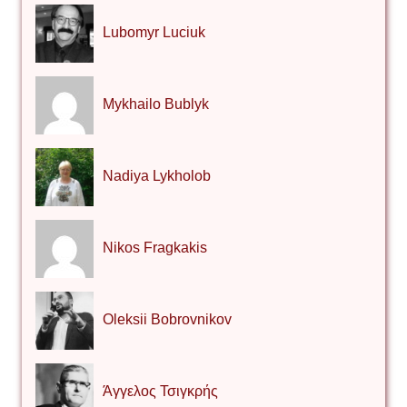
Lubomyr Luciuk
Mykhailo Bublyk
Nadiya Lykholob
Nikos Fragkakis
Oleksii Bobrovnikov
Άγγελος Τσιγκρής