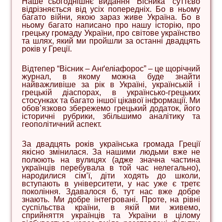
Наше сьогоднішнє видання “Вісника” суттєво
відрізняється від усіх попередніх. Бо в ньому
багато війни, якою зараз живе Україна. Бо в
ньому багато написано про нашу історію, про
грецьку громаду України, про світове українство
та шлях, який ми пройшли за останні двадцять
років у Греції.
Відтепер “Вісник – Анґеліафорос” – це щорічний
журнал, в якому можна буде знайти
найважливіше за рік в Україні, українській і
грецькій діаспорах, в українсько-грецьких
стосунках та багато іншої цікавої інформації. Ми
обов’язково збережемо грецький додаток, його
історичні рубрики, збільшимо аналітику та
геополітичний аспект.
За двадцять років українська громада Греції
якісно змінилася. За нашими людьми вже не
полюють на вулицях (адже значна частина
українців перебувала в той час нелегально),
народилися сім’ї, діти ходять до школи,
вступають в університети, у нас уже є третє
покоління. Здавалося б, тут нас вже добре
знають. Ми добре інтегровані. Проте, на рівні
суспільства країни, в якій ми живемо,
сприйняття українців та України в цілому