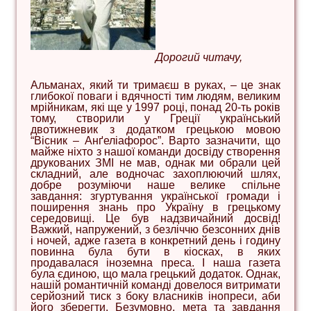
Дорогий читачу,
Альманах, який ти тримаєш в руках, – це знак
глибокої поваги і вдячності тим людям, великим
мрійникам, які ще у 1997 році, понад 20-ть років
тому, створили у Греції український
двотижневик з додатком грецькою мовою
“Вісник – Анґеліафорос”. Варто зазначити, що
майже ніхто з нашої команди досвіду створення
друкованих ЗМІ не мав, однак ми обрали цей
складний, але водночас захоплюючий шлях,
добре розуміючи наше велике спільне
завдання: згуртування української громади і
поширення знань про Україну в грецькому
середовищі. Це був надзвичайний досвід!
Важкий, напружений, з безліччю безсонних днів
і ночей, адже газета в конкретний день і годину
повинна була бути в кіосках, в яких
продавалася іноземна преса. І наша газета
була єдиною, що мала грецький додаток. Однак,
нашій романтичній команді довелося витримати
серйозний тиск з боку власників інопреси, аби
його зберегти. Безумовно, мета та завдання