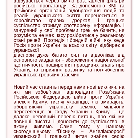
відбувається через вміло розставлені фільтри
російської пропаганди. За допомогою ЗМІ та
фейкових організацій відображення подій та
реалій українського життя переноситься в
королівство кривих дзеркал і грецьке
суспільство отримує спотворену інформацію. І
занурений у свої проблеми грек не бачить, не
розуміє та не має часу розібратися у реальному
стані речей. Протидія гібридній війні, яку веде
Росія проти України та всього світу, відбирає в
української
діаспори дуже багато сил та відволікає від
основного завдання – збереження національної
ідентичності, поширення правдивих знань про
Україну, та сприяння розвитку та поглибленню
українсько-грецьких взаємин.
Новий час ставить перед нами нові виклики, на
які ми зобов’язані відповідати. Розв’язана
Російською Федерацією війна проти України,
анексія Криму, тисячі українців, які вмирають,
обороняючи українську землю, мільйони
переселенців зі сходу України і Криму – це
далеко неповний перелік питань, про які ми
повинні писати і доносити до суспільства, в
якому живемо. Саме тому, у нашому
сьогоднішньому “Віснику – Анґеліафоросі”
український і грецький читач знайде серію