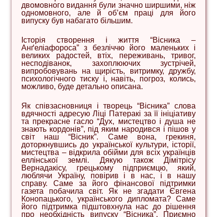
двомовного видання були значно ширшими, ніж
одномовного, але й об’єм праці для його
випуску був набагато більшим.
Історія створення і життя “Вісника –
Анґеліафороса” з безліччю його маленьких і
великих радостей, втіх, переживань, тривог,
несподіванок, захоплюючих зустрічей,
випробовувань на щирість, витримку, дружбу,
психологічного тиску і, навіть, погроз, колись,
можливо, буде детально описана.
Як співзасновниця і творець “Вісника” слова
вдячності адресую Ліці Патеракі за її ініціативу
та прекрасне гасло “Дух, мистецтво і душа не
знають кордонів”, під яким народився і пішов у
світ наш “Вісник”. Саме вона, грекиня,
доторкнувшись до української культури, історії,
мистецтва – відкрила обійми для всіх українців
еллінської землі. Дякую також Дімітрісу
Вернадакісу, грецькому підприємцю, який,
люблячи Україну, повірив і в нас, і в нашу
справу. Саме за його фінансової підтримки
газета побачила світ. Як не згадати Євгена
Конопацького, українського дипломата? Саме
його підтримка підштовхнула нас до рішення
про необхідність випуску “Вісника”. Приємно