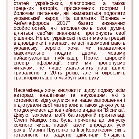
статей українських, діаспорних, а також
грецьких авторів, присвячених гострим і
болючим питанням, які намагається подолати
український народ. На шпальтах “Вісника –
Анґеліафороса 2017” багато визначних
особистостей, які висловлюють свої думки,
діляться своїми знаннями, пропонують свої
рішення. Не всі українські тексти мають грецькі
відповідники і, навпаки, не всі іншомовні мають
українську версію, хоча ми намагалися
максимально подати двома мовами
найактуальніші публікації. Проте, широкий
спектр інформації, який ми пропонуємо
читачам, не лише узагальнить наш шлях,
тривалістю в 20-ть років, але й окреслить
траєкторію нашого майбутнього руху.
Насамкінець хочу висловити щиру подяку всім
авторам, аналітикам та науковцям, які з
готовністю відгукнулися на наше запрошення і
підготували свої матеріали; а також дякую усім,
хто долучився до ювілейного видання “Вісника”.
Дякую, зокрема, моїй багаторічній приятельці,
Олені Макідо, яка була причетна до випуску
кожного числа нашої газети впродовж усіх
років; Марині Плутенко та Інзі Короткевич, які з
готовністю та радістю здійснили більшість