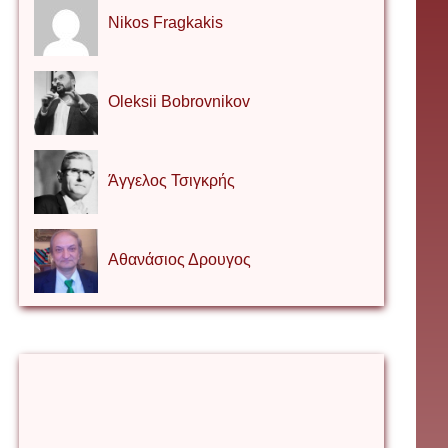
Nikos Fragkakis
Oleksii Bobrovnikov
Άγγελος Τσιγκρής
Αθανάσιος Δρουγος
Αλέξιος Κάκκος
Βίρα Κόνικ