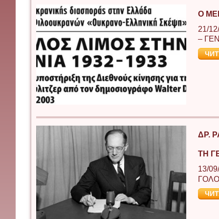
Ο ΜΕ
21/12
– ΓΕ
ЧИТ
ΔΡ. 
ΤΗ Γ
13/09
ΓΟΛΟ
ЧИТ