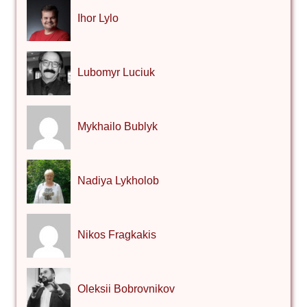
Ihor Lylo
Lubomyr Luciuk
Mykhailo Bublyk
Nadiya Lykholob
Nikos Fragkakis
Oleksii Bobrovnikov