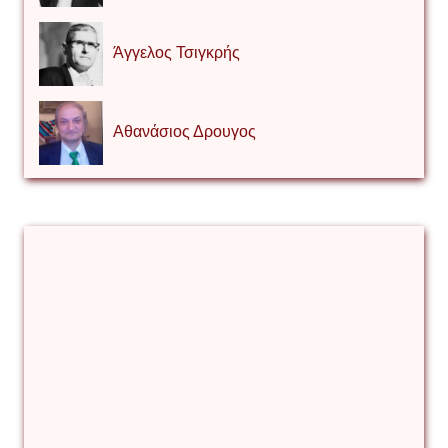
Άγγελος Τσιγκρής
Αθανάσιος Δρουγος
Αλέξιος Κάκκος
Βίρα Κόνικ
Βιταλιυ Κλιμτσουκ
Γιάννης Καζάκος