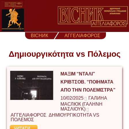
Skip
to
content
ВІСНИК
ΑΓΓΕΛΙΑΦΟΡΟΣ
Δημιουργικότητα vs Πόλεμος
ΜΑΞΊΜ “ΝΤΑΛΊ”
ΚΡΙΒΤΣΌΒ. “ΠΟΙΉΜΑΤΑ
ΑΠΌ ΤΗΝ ΠΟΛΕΜΊΣΤΡΑ”
10/02/2025
ГАЛИНА
МАСЛЮК (ΓΑΛΉΝΗ
ΜΑΣΛΙΟΎΚ)
ΑΓΓΕΛΙΑΦΟΡΟΣ
ΔΗΜΙΟΥΡΓΙΚΟΤΗΤΑ VS
,
ΠΟΛΕΜΟΣ
ЧИТАТИ...