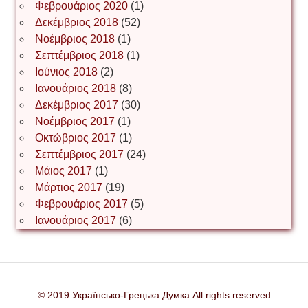
Φεβρουάριος 2020
(1)
Δεκέμβριος 2018
(52)
Іван Наконечний
Νοέμβριος 2018
(1)
Σεπτέμβριος 2018
(1)
Ιούνιος 2018
(2)
Інга Короткевич
Ιανουάριος 2018
(8)
Δεκέμβριος 2017
(30)
Νοέμβριος 2017
(1)
Ірина Ключковська
Οκτώβριος 2017
(1)
Σεπτέμβριος 2017
(24)
Μάιος 2017
(1)
Μάρτιος 2017
(19)
Ірина Наконечна
Φεβρουάριος 2017
(5)
Ιανουάριος 2017
(6)
Ірина Осінчук
© 2019 Українсько-Грецька Думка All rights reserved
Ірина Пясецька