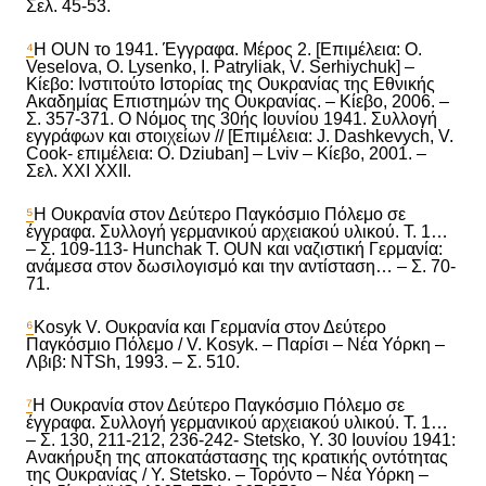
Σελ. 45-53.
⁴
Η OUN το 1941. Έγγραφα. Μέρος 2. [Επιμέλεια: O.
Veselova, O. Lysenko, I. Patryliak, V. Serhiychuk] –
Κίεβο: Ινστιτούτο Ιστορίας της Ουκρανίας της Εθνικής
Ακαδημίας Επιστημών της Ουκρανίας. – Κίεβο, 2006. –
Σ. 357-371.
Ο
Νόμος της 30ής Ιουνίου 1941. Συλλογή
εγγράφων και στοιχείων // [Επιμέλεια: J. Dashkevych, V.
Cook- επιμέλεια: O. Dziuban] – Lviv – Κίεβο, 2001. –
Σελ. XXI XXII.
⁵
Η Ουκρανία στον Δεύτερο Παγκόσμιο Πόλεμο σε
έ
γγραφα. Συλλογή γερμανικού αρχειακού υλικού. Τ. 1…
– Σ. 109-113- Hunchak T. OUN και ναζιστική Γερμανία:
ανάμεσα στον δωσιλογισμό και την αντίσταση… – Σ. 70-
71.
⁶
Kosyk V. Ουκρανία και Γερμανία στον Δεύτερο
Παγκόσμιο Πόλεμο / V. Kosyk. – Παρίσι – Νέα Υόρκη –
Λβιβ: NTSh, 1993. – Σ. 510.
⁷
Η
Ουκρανία στον Δεύτερο Παγκόσμιο Πόλεμο σε
έ
γγραφα. Συλλογή γερμανικού αρχειακού υλικού. Τ. 1…
– Σ. 130, 211-212, 236-242- Stetsko, Y. 30 Ιουνίου 1941:
Ανακήρυξη της αποκατάστασης της κρατικής οντότητας
της Ουκρανίας / Y. Stetsko. – Τορόντο – Νέα Υόρκη –