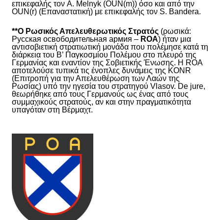
επικεφαλής τον A. Melnyk
(OUN(
m))
όσο και από την
OUN(r) (Επαναστατική) με επικεφαλής τον S. Bandera.
**
Ο Ρωσικός Απελευθερωτικός Στρατός
(ρωσικά:
Русская освободительная армия –
ROA
) ήταν μια
αντισοβιετική στρατιωτική μονάδα που πολέμησε κατά τη
διάρκεια του Β’ Παγκοσμίου Πολέμου στο πλευρό της
Γερμανίας και εναντίον της Σοβιετικής Ένωσης. Η ROA
αποτελούσε τυπικά τις ένοπλες δυνάμεις της KONR
(Επιτροπή για την Απελευθέρωση των Λαών της
Ρωσίας) υπό την ηγεσία του στρατηγού Vlasov. De jure,
θεωρήθηκε από τους Γερμανούς ως ένας από τους
συμμαχικούς στρατούς, αν και στην πραγματικότητα
υπαγόταν στη Βέρμαχτ.