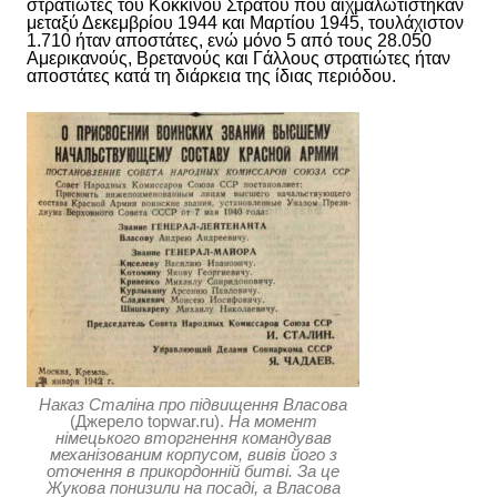
στρατιώτες του Κόκκινου Στρατού που αιχμαλωτίστηκαν
μεταξύ Δεκεμβρίου 1944 και Μαρτίου 1945, τουλάχιστον
1.710 ήταν αποστάτες, ενώ μόνο 5 από τους 28.050
Αμερικανούς, Βρετανούς και Γάλλους στρατιώτες ήταν
αποστάτες κατά τη διάρκεια της ίδιας περιόδου.
Наказ Сталіна про підвищення Власова
(Джерело topwar.ru).
На момент
німецького вторгнення командував
механізованим корпусом, вивів його з
оточення в прикордонній битві. За це
Жукова понизили на посаді, а Власова