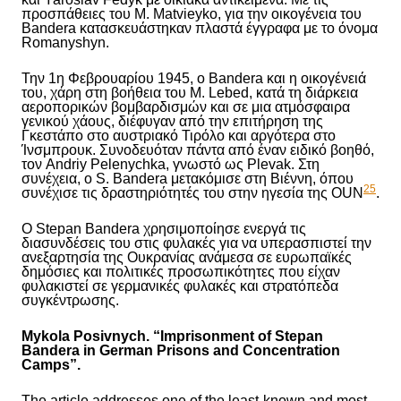
προσπάθειες του M. Matvieyko, για την οικογένεια του
Bandera κατασκευάστηκαν πλαστά έγγραφα με το όνομα
Romanyshyn.
Την 1η Φεβρουαρίου 1945, ο Bandera και η οικογένειά
του, χάρη στη βοήθεια του M. Lebed, κατά τη διάρκεια
αεροπορικών βομβαρδισμών και σε μια ατμόσφαιρα
γενικού χάους, διέφυγαν από την επιτήρηση της
Γκεστάπο στο αυστριακό Τιρόλο και αργότερα στο
Ίνσμπρουκ. Συνοδευόταν πάντα από έναν ειδικό βοηθό,
τον Andriy Pelenychka, γνωστό ως Plevak. Στη
συνέχεια, ο S. Bandera μετακόμισε στη Βιέννη, όπου
25
συνέχισε τις δραστηριότητές του στην ηγεσία της OUN
.
Ο Stepan Bandera χρησιμοποίησε ενεργά τις
διασυνδέσεις του στις φυλακές για να υπερασπιστεί την
ανεξαρτησία της Ουκρανίας ανάμεσα σε ευρωπαϊκές
δημόσιες και πολιτικές προσωπικότητες που είχαν
φυλακιστεί σε γερμανικές φυλακές και στρατόπεδα
συγκέντρωσης.
Mykola Posivnych. “Imprisonment of Stepan
Bandera in German Prisons and Concentration
Camps”.
The article addresses one of the least-known and most