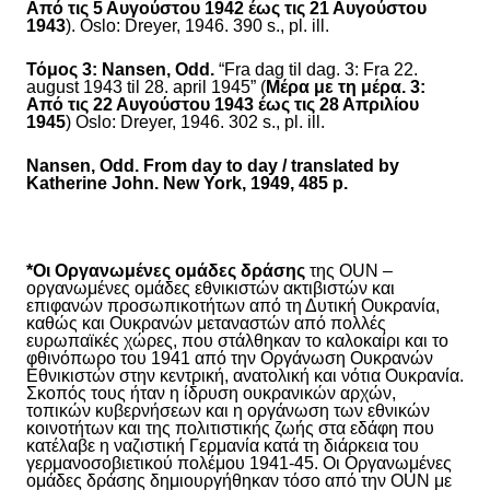
Από τις 5 Αυγούστου 1942 έως τις 21 Αυγούστου
1943
). Oslo: Dreyer, 1946. 390 s., pl. ill.
Τόμος
3
:
Nansen, Odd.
“Fra dag til dag. 3: Fra 22.
august 1943 til 28. april 1945” (
Μέρα με τη μέρα. 3:
Από τις 22 Αυγούστου 1943 έως τις 28 Απριλίου
1945
) Oslo: Dreyer, 1946. 302 s., pl. ill.
Nansen, Odd. From day to day / translated by
Katherine John. New York, 1949, 485 p.
*Οι Οργανωμένες ομάδες δράσης
της OUN
–
οργανωμένες ομάδες εθνικιστών ακτιβιστών και
επιφανών προσωπικοτήτων από τη Δυτική Ουκρανία,
καθώς και Ουκρανών μεταναστών από πολλές
ευρωπαϊκές χώρες, που στάλθηκαν το καλοκαίρι και το
φθινόπωρο του 1941 από την Οργάνωση Ουκρανών
Εθνικιστών στην κεντρική, ανατολική και νότια Ουκρανία.
Σκοπός τους ήταν η ίδρυση ουκρανικών αρχών,
τοπικών κυβερνήσεων και η οργάνωση
των
εθνικών
κοινοτήτων και
της
πολιτιστικής ζωής στα εδάφη που
κατέλαβε η ναζιστική Γερμανία κατά τη διάρκεια του
γερμανοσοβιετικού πολέμου 1941-45.
Οι Οργανωμένες
ομάδες
δράσης
δημιουργήθηκαν τόσο από την OUN με