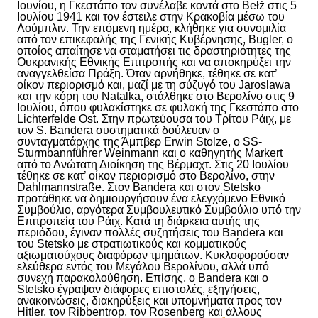
Ιουνίου, η Γκεστάπο τον συνέλαβε κοντά στο Bełż στις 5
Ιουλίου 1941 και τον έστειλε στην Κρακοβία μέσω του
Λούμπλιν. Την επόμενη ημέρα, κλήθηκε για συνομιλία
από τον επικεφαλής της Γενικής Κυβέρνησης, Bugler, ο
οποίος απαίτησε να σταματήσει τις δραστηριότητες της
Ουκρανικής Εθνικής Επιτροπής και να αποκηρύξει την
αναγγελθείσα Πράξη. Όταν αρνήθηκε, τέθηκε σε κατ’
οίκον περιορισμό και, μαζί με τη σύζυγό του Jaroslawa
και την κόρη του Natalka, στάλθηκε στο Βερολίνο στις 9
Ιουλίου, όπου φυλακίστηκε σε φυλακή της Γκεστάπο στο
Lichterfelde Ost. Στην πρωτεύουσα του Τρίτου Ράιχ, με
τον S. Bandera συστηματικά δούλευαν ο
συνταγματάρχης της Άμπβερ Erwin Stolze, ο SS-
Sturmbannführer Weinmann και ο καθηγητής Markert
από το Ανώτατη Διοίκηση της Βέρμαχτ. Στις 20 Ιουλίου
τέθηκε σε κατ’ οίκον περιορισμό στο Βερολίνο, στην
Dahlmannstraße. Στον Bandera και στον Stetsko
προτάθηκε να δημιουργήσουν ένα ελεγχόμενο Εθνικό
Συμβούλιο, αργότερα Συμβουλευτικό Συμβούλιο υπό την
Επιτροπεία του Ράιχ. Κατά τη διάρκεια αυτής της
περιόδου, έγιναν πολλές συζητήσεις του Bandera και
του Stetsko με στρατιωτικούς και κομματικούς
αξιωματούχους διαφόρων τμημάτων. Κυκλοφορούσαν
ελεύθερα εντός του Μεγάλου Βερολίνου, αλλά υπό
συνεχή παρακολούθηση.
Επίσης, ο
Bandera και ο
Stetsko έγραψαν διάφορες επιστολές, εξηγήσεις,
ανακοινώσεις, διακηρύξεις και υπομνήματα προς τον
Hitler, τον Ribbentrop, τον Rosenberg και άλλους