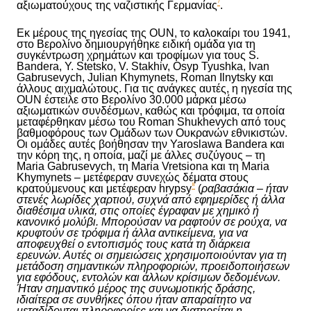
⁷
αξιωματούχους της ναζιστικής Γερμανίας
.
Εκ μέρους της ηγεσίας της OUN, το καλοκαίρι του 1941,
στο Βερολίνο δημιουργήθηκε ειδική ομάδα για τη
συγκέντρωση χρημάτων και τροφίμων για τους S.
Bandera, Y. Stetsko, V. Stakhiv, Osyp Tyushka, Ivan
Gabrusevych, Julian Khymynets, Roman Ilnytsky και
άλλους αιχμαλώτους. Για τις ανάγκες αυτές, η ηγεσία της
OUN έστειλε στο Βερολίνο 30.000 μάρκα μέσω
αξιωματικών συνδέσμων, καθώς και τρόφιμα, τα οποία
μεταφέρθηκαν μέσω του Roman Shukhevych από τους
βαθμοφόρους τ
ων Ομάδων των Ουκρανών εθνικιστών
.
Οι
ομάδ
ες
αυτ
ές
βοήθησ
αν
την Yaroslawa Bandera και
την κόρη της, η οποία, μαζί με άλλες συζύγους – τη
Maria Gabrusevych, τη Maria Vretsiona και τη Maria
Khymynets – μετέφεραν συνεχώς δέματα στους
⁸
κρατούμενους και μετέφεραν hrypsy
(
ραβασάκια – ήταν
στενές λωρίδες χαρτιού, συχνά από εφημερίδες ή άλλα
διαθέσιμα υλικά, στις οποίες έγραφαν με χημικό ή
κανονικό μολύβι. Μπορούσαν να ραφτούν σε ρούχα, να
κρυφτούν σε τρόφιμα ή άλλα αντικείμενα, για να
αποφευχθεί ο εντοπισμός τους κατά τη διάρκεια
ερευνών. Αυτές οι σημειώσεις χρησιμοποιούνταν για τη
μετάδοση σημαντικών πληροφοριών, προειδοποιήσεων
για εφόδους, εντολών και άλλων κρίσιμων δεδομένων.
Ήταν σημαντικό μέρος της συνωμοτικής δράσης,
ιδιαίτερα σε συνθήκες όπου ήταν απαραίτητο να
μεταδίδονται πληροφορίες και να διατηρείται η