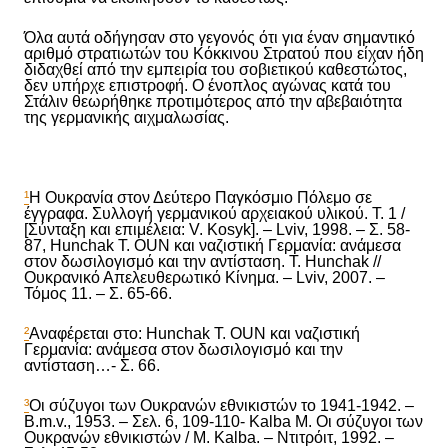
Όλα αυτά οδήγησαν στο γεγονός ότι για έναν σημαντικό
αριθμό στρατιωτών του Κόκκινου Στρατού που είχαν ήδη
διδαχθεί από την εμπειρία του σοβιετικού καθεστώτος,
δεν υπήρχε επιστροφή. Ο ένοπλος αγώνας κατά του
Στάλιν θεωρήθηκε προτιμότερος από την αβεβαιότητα
της γερμανικής αιχμαλωσίας.
¹
Η Ουκρανία στον Δεύτερο Παγκόσμιο Πόλεμο σε
έ
γγραφα. Συλλογή γερμανικού αρχειακού υλικού. Τ. 1 /
[Σύνταξη και επιμέλεια: V. Kosyk]. – Lviv, 1998. – Σ. 58-
87, Hunchak T. OUN και ναζιστική Γερμανία: ανάμεσα
στον δωσιλογισμό και την αντίσταση. T. Hunchak //
Ουκρανικό Απελευθερωτικό Κίνημα. – Lviv, 2007. –
Τόμος 11. – Σ. 65-66.
²
Αναφέρεται στο: Hunchak T. OUN και ναζιστική
Γερμανία: ανάμεσα στον δωσιλογισμό και την
αντίσταση…- Σ. 66.
³
Οι σύζυγοι των Ουκρανών εθνικιστών το 1941-1942. –
B.m.v., 1953. – Σελ. 6, 109-110- Kalba M. Οι σύζυγοι των
Ουκρανών εθνικιστών / M. Kalba. – Ντιτρόιτ, 1992. –