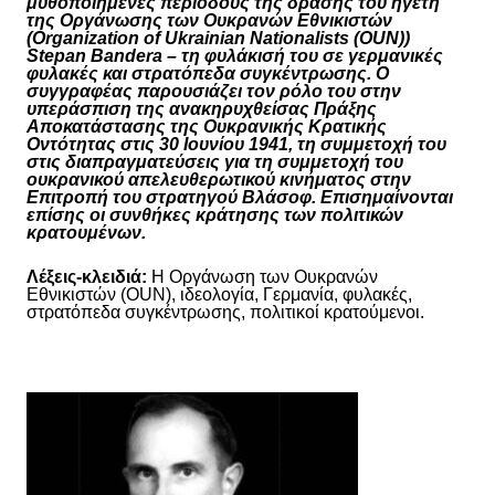
μυθοποιημένες περιόδους της δράσης του ηγέτη
της
Ο
ργάνωση
ς
των Ουκρανών Εθνικιστών
(Organization of Ukrainian Nationalists
(
OUN
)
)
Stepan Bandera – τη φυλάκισή του σε γερμανικές
φυλακές και στρατόπεδα συγκέντρωσης. Ο
συγγραφέας παρουσιάζει τον ρόλο του στην
υπεράσπιση της ανακηρυχθείσας Πράξης
Αποκατάστασης της Ουκρανικής Κρατικής
Οντότητας
στις 30 Ιουνίου 1941, τη συμμετοχή του
στις διαπραγματεύσεις για τη συμμετοχή του
ουκρανικού απελευθερωτικού κινήματος στην
Επιτροπή του στρατηγού Βλάσοφ. Επισημαίνονται
επίσης οι συνθήκες κράτησης των πολιτικών
κρατουμένων.
Λέξεις-κλειδιά:
Η
Ο
ργάνωση των Ουκρανών
Εθνικιστών (OUN), ιδεολογία, Γερμανία, φυλακές,
στρατόπεδα συγκέντρωσης, πολιτικοί κρατούμενοι.