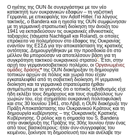
Ο ηγέτης της OUN δε συνεργάστηκε με τον νέο
κατακτητή των ουκρανικών εδαφών – τη ναζιστική
Γερμανία, με επικεφαλής τον Adolf Hitler. Για λόγους
τακτικής, ο Bandera και η ηγεσία της OUN συμφώνησαν
με τη γερμανική στρατιωτική διοίκηση την άνοιξη του
1941 να εκπαιδεύσουν τις ουκρανικές εθνικιστικές
ταξιαρχίες (τάγματα Nachtigall και Roland), οι οποίες
επρόκειτο να πολεμήσουν στο έδαφος της Ουκρανίας
εναντίον της ΕΣΣΔ για την αποκατάσταση της κρατικής
οντότητας
. Δημιουργήθηκαν με την προσδοκία ότι στο
μέλλον θα μπορούσαν να αποτελέσουν βάση για τη
³
συγκρότηση τακτικού ουκρανικού στρατού
. Έτσι, στην
αρχή του γερμανοσοβιετικού πολέμου, οι
Οργανωμένες
ομάδες
δράσης
*
της OUN διακήρυξαν τη δημιουργία
τοπικών αρχών σε πόλεις και χωριά που είχαν
εγκαταλειφθεί από τη σοβιετική διοίκηση. Η γερμανική
διοίκηση και τα γερμανικά στρατεύματα ήρθαν
αντιμέτωπα με το γεγονός ότι ο τοπικός πληθυσμός είχε
ήδη εκλέξει τους δημάρχους και τους συμβούλους των
χωριών του, είχε σχηματίσει ουκρανική πολιτοφυλακή
και στις 30 Ιουνίου 1941, στο Λβιβ, η OUN διακήρυξε την
Πράξη Αποκατάστασης του Ουκρανικού Κράτους και τη
δημιουργία κυβέρνησης – της Ουκρανικής Κρατικής
Κυβέρνησης. Ο ρόλος και η σημασία του S. Bandera
στην ανακήρυξη της Πράξης της 30ής Ιουνίου ήταν ένας
από τους βασικότερους: ήταν συν-συγγραφέας του
κειμένου, ξεκίνησε τη δημοσίευσή του και ανέλαβε την