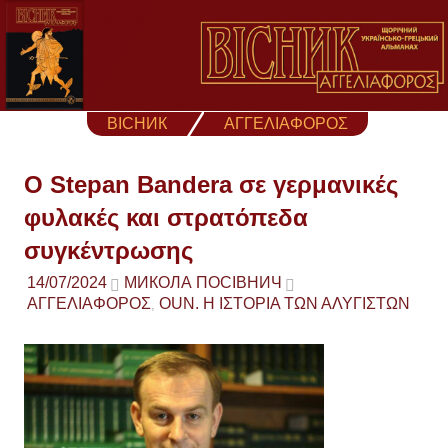
Skip
to
content
ВІСНИК
ΑΓΓΕΛΙΑΦΟΡΟΣ
Ο Stepan Bandera σε γερμανικές
φυλακές και στρατόπεδα
συγκέντρωσης
14/07/2024
МИКОЛА ПОСІВНИЧ
ΑΓΓΕΛΙΑΦΟΡΟΣ
ΟUΝ. Η ΙΣΤΟΡΙΑ ΤΩΝ ΑΛΥΓΙΣΤΩΝ
,