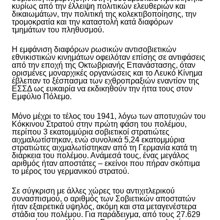
κυρίως από την έλλειψη πολιτικών ελευθεριών και
δικαιωμάτων, την πολιτική της κολεκτιβοποίησης, την
τρομοκρατία και την καταστολή κατά διαφόρων
τμημάτων του πληθυσμού.
Η εμφάνιση διαφόρων ρωσικών αντισοβιετικών
εθνικιστικών κινημάτων οφειλόταν επίσης σε αντιφάσεις
από την εποχή της Οκτωβριανής Επανάστασης, όταν
ορισμένες μοναρχικές οργανώσεις και το Λευκό Κίνημα
έβλεπαν το ξέσπασμα των εχθροπραξιών εναντίον της
ΕΣΣΔ ως ευκαιρία να εκδικηθούν την ήττα τους στον
Εμφύλιο Πόλεμο.
Μόνο μέχρι το τέλος του 1941, λόγω των αποτυχιών του
Κόκκινου Στρατού στην πρώτη φάση του πολέμου,
περίπου 3 εκατομμύρια σοβιετικοί στρατιώτες
αιχμαλωτίστηκαν, ενώ συνολικά 5,24 εκατομμύρια
στρατιώτες αιχμαλωτίστηκαν από τη Γερμανία κατά τη
διάρκεια του πολέμου. Ανάμεσά τους, ένας μεγάλος
αριθμός ήταν αποστάτες – εκείνοι που πήραν σκόπιμα
το μέρος του γερμανικού στρατού.
Σε σύγκριση με άλλες χώρες του αντιχιτλερικού
συνασπισμού, ο αριθμός των Σοβιετικών αποστατών
ήταν εξαιρετικά υψηλός, ακόμη και στα μεταγενέστερα
στάδια του πολέμου. Για παράδειγμα, από τους 27.629