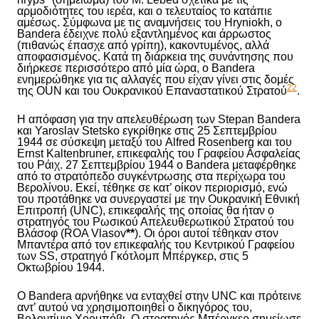
αρμοδιότητες του ιερέα, και ο τελευταίος το κατάπιε
αμέσως. Σύμφωνα με τις αναμνήσεις του Hryniokh, ο
Bandera έδειχνε πολύ εξαντλημένος και άρρωστος
(πιθανώς έπασχε από γρίπη), κακοντυμένος, αλλά
αποφασισμένος. Κατά τη διάρκεια της συνάντησης που
διήρκεσε περισσότερο από μία ώρα, ο Bandera
ενημερώθηκε για τις αλλαγές που είχαν γίνει στις δομές
22
της OUN και του Ουκρανικού Επαναστατικού Στρατού
.
Η απόφαση για την απελευθέρωση των Stepan Bandera
και Yaroslav Stetsko εγκρίθηκε στις 25 Σεπτεμβρίου
1944 σε σύσκεψη μεταξύ του Alfred Rosenberg και του
Ernst Kaltenbruner, επικεφαλής του Γραφείου Ασφαλείας
του Ράιχ. 27 Σεπτεμβρίου 1944 ο Bandera μεταφέρθηκε
από το στρατόπεδο συγκέντρωσης στα περίχωρα του
Βερολίνου. Εκεί, τέθηκε σε κατ’ οίκον περιορισμό, ενώ
του προτάθηκε να συνεργαστεί με την Ουκρανική Εθνική
Επιτροπή (UNC), επικεφαλής της οποίας θα ήταν ο
στρατηγός του Ρωσικού Απελευθερωτικού Στρατού του
Βλάσοφ (ROA Vlasov
**
). Οι όροι αυτοί τέθηκαν στον
Μπαντέρα από τον επικεφαλής του Κεντρικού Γραφείου
των SS, στρατηγό Γκότλομπ Μπέργκερ, στις 5
Οκτωβρίου 1944.
Ο Bandera αρνήθηκε να ενταχθεί στην UNC και πρότεινε
αντ’ αυτού να χρησιμοποιηθεί ο δικηγόρος του,
Βολοντίμιρ Χορμπόβι. Ο στρατηγός Μπέργκερ σημείωσε