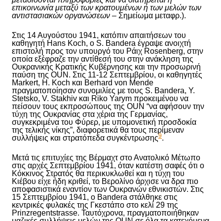
επικοινωνία μεταξύ των κρατουμένων ή των μελών των
αντιστασιακών οργανώσεων
– Σημείωμα μεταφρ.).
Στις 14 Αυγούστου 1941, κατόπιν απαιτήσεων του
καθηγητή Hans Koch, ο S. Bandera έγραψε ανοιχτή
επιστολή προς τον υπουργό του Ράιχ Rosenberg, στην
οποία εξέφραζε την αντίθεσή του στην ανάκληση της
Ουκρανικής Κρατικής Κυβέρνησης και την προσωρινή
παύση της OUN. Στις 11-12 Σεπτεμβρίου, οι καθηγητές
Markert, H. Koch και Berhard von Mende
πραγματοποίησαν συνομιλίες με τους S. Bandera, Y.
Stetsko, V. Stakhiv και Riko Yarym προκειμένου να
π
είσουν τους εκπροσώπους της
OUN “
ν
α αφήσ
ουν
την
τύχη της Ουκρανίας στα χέρια της Γερμανίας,
συγκεκριμένα του Φύρερ, με υπομονετική προσδοκία
της τελικής νίκης”, διαφορετικά θα τους περίμεναν
9
συλλήψεις και στρατόπεδα συγκέντρωσης
.
Μετά τις επιτυχίες της Βέρμαχτ στο Ανατολικό Μέτωπο
στις αρχές Σεπτεμβρίου 1941, όταν κατέστη σαφές ότι ο
Κόκκινος Στρατός θα περικυκλωθεί και η τύχη του
Κιέβου είχε ήδη κριθεί, το Βερολίνο άρχισε να δρα πιο
αποφασιστικά εναντίον των Ουκρανών εθνικιστών. Στις
15 Σεπτεμβρίου 1941, ο Bandera στάλθηκε στις
κεντρικές φυλακές της Γκεστάπο στο κελί 29 της
Prinzregentstrasse. Ταυτόχρονα, πραγματοποιήθηκαν
μαζικές συλλήψεις μελών της OUN σε όλα τα κατεχόμενα