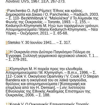
Λονδίνο: UVS, 1967. ΣΕΛ. 267-273.
⁸
Panchenko O. Λεβ Ρέμπετ: Έθνος και κράτος.
Δημοκρατία και Δίκαιο / O. Panchenko. – Hadiach, 2003.
– Σ. 110- Bezkhhlibnyk V. “Μαλολέτκα” // Το Αλμανάκ της
Φωνής της Ουκρανίας. – Toronto, 1993. – Σ. 155. –
Kedunych-Khymynets M. Ηχώ των ταραγμένων χρόνων.
Απομνημονεύματα / Maria Kedunych-Khymynets. – Νέα
Υόρκη – Ουζ
γ
όροντ, 2011. – Σ. 65-68.
9
Stetsko Y. 30 Ιουνίου 1941… – Σ. 317.
10
Η Ουκρανία στον Δεύτερο Παγκόσμιο Πόλεμο σε
Έ
γγραφα. Συλλογή γερμανικού αρχειακού υλικού. Τ. 1…
– Σ. 279-281.
11
Klymyshyn M.
Η
πορεία προς την ελευθερία.
Απομνημονεύματα / M. Klymyshyn. – B.m.v., 1996. – Σ.
112- Cook V. Οικογένεια Oparivsky / V. Cook // O Stepan
Bandera και η οικογένειά του σε λαϊκά τραγούδια,
θρύλους και απομνημονεύματα / [Καταγραφή και
επιμέλεια από τον H. Demian]. – Lviv: Ινστιτούτο
Εθνολογίας της Εθνικής Ακαδημίας Επιστημών της
Ουκρανίας, 2006. – Σ. 188.
12
Kosyk V. Ο
Ουκρανικός Επαναστατικός Στρατός