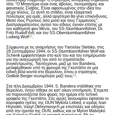
τότε: “Ο Μπαντέρα είναι ένας άβολος, πεισματάρης και
φανατικός Σλάβος. Είναι αφοσιωμένος στην ιδέα του
μέχρι τέλους. Σε αυτό το στάδιο, είναι εξαιρετικά
πολύτιμος για εμάς, αλλά αργότερα θα γίνει επικίνδυνος.
Μισεί τους Ρώσους όσο μισεί και τους Γερμανούς”.
Διαπραγματεύσεις αυτού του είδους έγιναν επίσης με
τον καθηγητή φον Μέντε, τον SS-Sturmbannführer, Dr.
Fritz Rudolf Arlt, και τον SS-Obersturmbannführer
23
Ludwig Wolf
.
Σύμφωνα με τις αναμνήσεις του Yaroslav Stetsko, στις
28 Σεπτεμβρίου 1944, οι SS-Sturmbannführer Wolf και
Schenk εμφανίστηκαν στο κελί του και τον ενημέρωσαν
για την αναχώρησή του από το στρατόπεδο
συγκέντρωσης. Ταυτόχρονα, μαζί με τον Bandera,
μεταφέρθηκαν υπό τη φρουρά της Γκεστάπο σε μια
ειδική βίλα κοντά στο Βερολίνο, όπου ο στρατηγός
24
Gottlob Berger συνομίλησε μαζί τους
.
Στα τέλη Δεκεμβρίου 1944. S. Bandera στάλθηκε στο
Βερολίνο, όπου τέθηκε
σε
κατ’ οίκον επιτήρηση. Έπρεπε
να παρουσιάζεται δύο φορές την ημέρα στο τοπικό
γραφείο της Γκεστάπο. Στις αρχές Ιανουαρίου έφτασαν οι
κορυφαίοι ηγέτες της OUN Mykola Lebed, ο
ιερέας
Ivan
Hrynokh, Vasyl Okhrymovych με επιστολές και οδηγίες
από την ηγεσία της OUN, καθώς και οι Myron Matviyko
και Yaroslav Fedyk με οικιακά αντικείμενα. Με τις