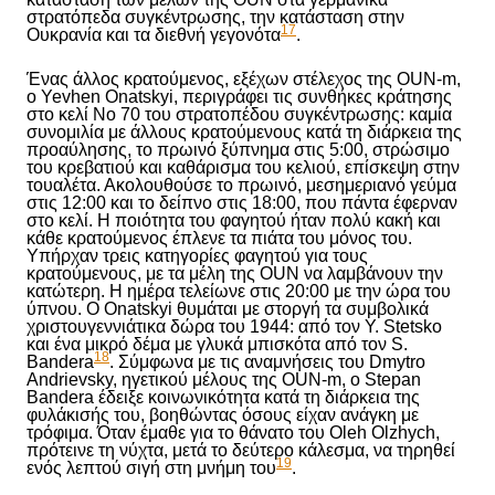
στρατόπεδα συγκέντρωσης, την κατάσταση στην
17
Ουκρανία και τα διεθνή γεγονότα
.
Ένας άλλος κρατούμενος, εξέχων στέλεχος της OUN-m,
ο Yevhen Onatskyi, περιγράφει τις συνθήκες κράτησης
στο κελί Νο 70 του στρατοπέδου συγκέντρωσης: καμία
συνομιλία με άλλους κρατούμενους κατά τη διάρκεια
της
προαύλησης
,
το
πρωινό ξύπνημα στις 5:00, στρώσιμο
του κρεβατιού και καθάρισμα του κελιού, επίσκεψη στην
τουαλέτα. Ακολουθούσε το πρωινό, μεσημεριανό γεύμα
στις 12:00 και
το
δείπνο στις 18:00, που πάντα έφερναν
στο κελί. Η ποιότητα του φαγητού ήταν πολύ κακή και
κάθε κρατούμενος έπλενε τα πιάτα του μόνος του.
Υπήρχαν τρεις κατηγορίες φαγητού για τους
κρατούμενους, με τα μέλη της OUN να λαμβάνουν την
κατώτερη. Η ημέρα τελείωνε στις 20:00 με την ώρα του
ύπνου. Ο Onatskyi θυμάται με στοργή τα συμβολικά
χριστουγεννιάτικα δώρα του 1944: από τον Y. Stetsko
και ένα μικρό δέμα με γλυκά μπισκότα από τον S.
18
Bandera
. Σύμφωνα με τις αναμνήσεις του Dmytro
Andrievsky, ηγετικού μέλους της OUN-m, ο Stepan
Bandera έδειξε
κοινωνικότητα
κατά τη διάρκεια της
φυλάκισής του, βοηθώντας όσους είχαν ανάγκη με
τρόφιμα. Όταν έμαθε για το θάνατο του Oleh Olzhych,
πρότεινε τη νύχτα, μετά το δεύτερο κάλεσμα, να τηρηθεί
19
ενός λεπτού σιγή στη μνήμη του
.