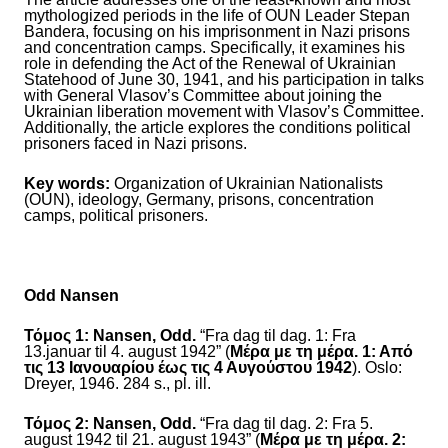
mythologized periods in the life of OUN Leader Stepan
Bandera, focusing on his imprisonment in Nazi prisons
and concentration camps. Specifically, it examines his
role in defending the Act of the Renewal of Ukrainian
Statehood of June 30, 1941, and his participation in talks
with General Vlasov’s Committee about joining the
Ukrainian liberation movement with Vlasov’s Committee.
Additionally, the article explores the conditions political
prisoners faced in Nazi prisons.
Key words:
Organization of Ukrainian Nationalists
(OUN), ideology, Germany, prisons, concentration
camps, political prisoners.
Odd Nansen
Τόμος 1:
Nansen, Odd.
“Fra dag til dag. 1: Fra
13.januar til 4. august 1942” (
Μέρα με τη μέρα. 1: Από
τις 13 Ιανουαρίου έως τις 4 Αυγούστου 1942
). Oslo:
Dreyer, 1946. 284 s., pl. ill.
Τόμος
2
:
Nansen, Odd.
“Fra dag til dag. 2: Fra 5.
august 1942 til 21. august 1943” (
Μέρα με τη μέρα. 2: