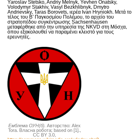
Yaroslav Stetsko, Andriy Melnyk, Yevhen Onatsky,
Volodymyr Stakhiv, Vasyl Bezkhlibnyk, Dmytro
Andrievsky, Taras Borovets,
ιερέα
Ivan Hryniokh. Μετά το
τέλος του Β’ Παγκοσμίου Πολέμου, το αρχείο του
στρατοπέδου συγκέντρωσης Sachsenhausen
μεταφέρθηκε από την υπηρεσία
της
NKVD στη Μόσχα,
όπου εξακολουθεί να παραμένει κλειστό για τους
ερευνητές.
Емблема ОУН(б).
Авторство: Alex
Tora. Власна робота; based on [1].,
CC BY 3.0,