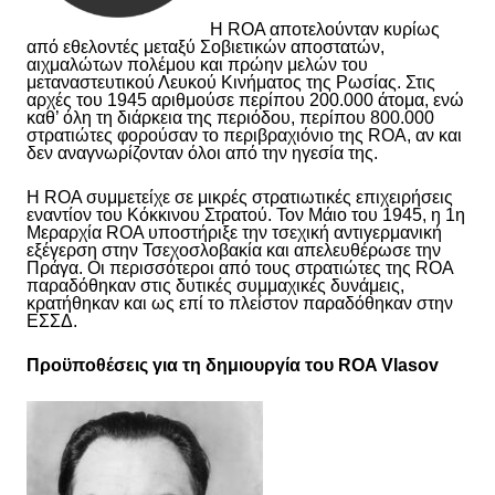
Η ROA αποτελούνταν κυρίως
από εθελοντές μεταξύ Σοβιετικών αποστατών,
αιχμαλώτων πολέμου και πρώην μελών του
μεταναστευτικού Λευκού Κινήματος της Ρωσίας. Στις
αρχές του 1945 αριθμούσε περίπου 200.000 άτομα, ενώ
καθ’ όλη τη διάρκεια της περιόδου, περίπου 800.000
στρατιώτες φορούσαν το περιβραχιόνιο της ROA, αν και
δεν αναγνωρίζονταν όλοι από την ηγεσία της.
Η ROA συμμετείχε σε μικρές στρατιωτικές επιχειρήσεις
εναντίον του Κόκκινου Στρατού. Τον Μάιο του 1945, η 1η
Μεραρχία ROA υποστήριξε την τσεχική αντιγερμανική
εξέγερση στην Τσεχοσλοβακία και απελευθέρωσε την
Πράγα. Οι περισσότεροι από τους στρατιώτες της ROA
παραδόθηκαν στις δυτικές συμμαχικές δυνάμεις,
κρατήθηκαν και ως επί το πλείστον παραδόθηκαν στην
ΕΣΣΔ.
Προϋποθέσεις για τη δημιουργία του ROA Vlasov