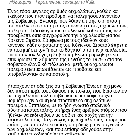
підвищили – і призначили захищати Київ.
Ένας τόσο μεγάλος αριθμός αιχμαλώτων, καθώς και
εκείνων που ήταν πρόθυμοι να πολεμήσουν εναντίον
της Σοβιετικής Ένωσης, οφειλόταν επίσης στη στάση
του σταλινικού συστήματος απέναντι στους αιχμαλώτους
πολέμου. Η ιδεολογία του σταλινικού καθεστώτος δεν
προέβλεπε ούτε συγχωρούσε την αιχμαλωσία για τον
Κόκκινο Στρατό. Σύμφωνα με τους ιδεολογικούς
κανόνες, κάθε στρατιώτης του Κόκκινου Στρατού έπρεπε
να προτιμήσει τον “ηρωικό θάνατο” από την αιχμαλωσία.
Για αυτόν τον λόγο, η Σοβιετική Ένωση αρνήθηκε να
επικυρώσει τη Σύμβαση της Γενεύης το 1929. Από τον
σοβιετοφινλανδικό πόλεμο και μετά, οι αιχμάλωτοι
πολέμου αντιμετωπίζονταν ως προδότες και
υποβάλλονταν σε καταστολή.
Υπάρχουν αποδείξεις ότι η Σοβιετική Ένωση όχι μόνο
δεν υποστήριζε τους δικούς της πολίτες που βρίσκονταν
σε αιχμαλωσία, αλλά σοβιετικά αεροσκάφη συχνά
βομβάρδιζαν ακόμη και στρατόπεδα αιχμαλώτων
πολέμου. Επιπλέον, με το ήδη γνωστό σταλινικό
σύστημα καταστολής, υπήρχε ένας αριθμός ατόμων που
ήθελαν να εκδικηθούν τις σοβιετικές αρχές για την
καταστολή τους. Το γεγονός της αιχμαλωσίας μπορούσε
επίσης να αποτελέσει αιτία για τη δίωξη των συγγενών
των αιχμαλώτων, κάτι που επίσης οδηγούσε στην
επιθυμία να εκδικηθούν το καθεστώς.