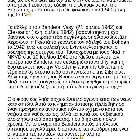
από τους Γερμανούς εδάφη της Ουκρανίας και της
Ευρώπης, με αποτέλεσμα να φυλακιστούν 1.500 μέλη
10
της OUN
.
Τα αδέλφια του Bandera, Vasyl (21 Ιουλίου 1942) και
Oleksandr (τέλη Ιουλίου 1942), βασανίστηκαν μέχρι
θανάτου στο στρατόπεδο συγκέντρωσης Άουσβιτς. Στη
Χερσώνα, η Γκεστάπο εκτέλεσε τον αδελφό του Bohdan
το 1942, ενώ σε φυλακή του Lviv εκτελέστηκε και ο
αδελφός της συζύγου του. Ταυτόχρονα με τους Ναζί, η
NKVD στις 10 Ιουλίου 1941 στο Κίεβο εκτέλεσε τον
πατέρα του Bandera, τον
σεβασμιότατο
Andriy, και τις
δύο αδελφές του, την Volodymyra και την Oksana, τις
εξόρισαν
σε στρατόπεδα συγκέντρωσης της Σιβηρίας.
Λόγω της άρνησης του Bandera να συνεργαστεί με τους
Ναζί, οι στενοί συγγενείς του δολοφονήθηκαν μαρτυρικά
11
και ο ίδιος κατέληξε σε στρατόπεδο συγκέντρωσης
.
Ο ουκρανικός λαός άρχισε ένοπλο αγώνα κατά των νέων
κατακτητών. Αυτό το κίνημα αντίστασης εξελίχθηκε σε
έναν πραγματικό αντάρτικο πόλεμο όχι μόνο κατά του
ναζιστικού καθεστώτος, αλλά και κατά του σοβιετικού
ολοκληρωτικού συστήματος, που διήρκεσε πολλά
χρόνια. Με το όνομα του Bandera
αυτός ο πόλεμος
απέκτησε μεγαλύτερες διαστάσεις και σφοδρότητα,
ενώ
οι κατακτητές ταύτιζαν και συνέδεαν
όλο
το
12
απελευθερωτικό κίνημα με αυτόν
.