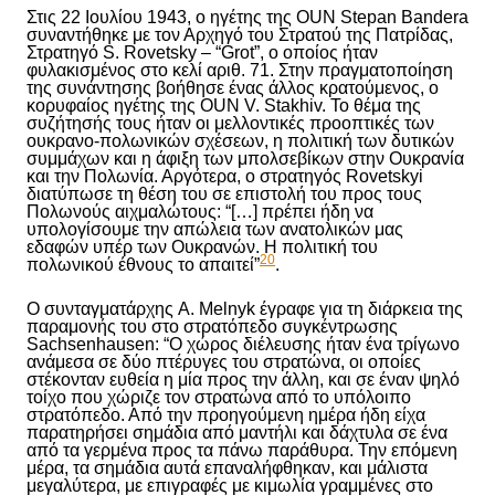
Στις 22 Ιουλίου 1943, ο ηγέτης της OUN Stepan Bandera
συναντήθηκε με τον Αρχηγό του Στρατού της Πατρίδας,
Στρατηγό S. Rovetsky – “Grot”, ο οποίος
ήταν
φυλακισμένος
στο κελί αριθ. 71.
Στην πραγματοποίηση
της
συνάντηση
ς
βοήθησε ένας άλλος κρατούμενος, ο
κορυφαίος ηγέτης της OUN V. Stakhiv. Το θέμα της
συζήτησής τους ήταν οι μελλοντικές προοπτικές των
ουκρανο-πολωνικών σχέσεων, η πολιτική των δυτικών
συμμάχων και η άφιξη των μπολσεβίκων στην Ουκρανία
και την Πολωνία. Αργότερα, ο στρατηγός Rovetskyi
διατύπωσε τη θέση του σε επιστολή του προς τους
Πολωνούς αιχμαλώτους: “[…] πρέπει ήδη να
υπολογίσουμε την απώλεια των ανατολικών μας
εδαφών υπέρ των Ουκρανών. Η πολιτική του
20
πολωνικού έθνους το απαιτεί”
.
Ο συνταγματάρχης A. Melnyk έγραφε για τη διάρκεια της
παραμονής του στο στρατόπεδο συγκέντρωσης
Sachsenhausen: “Ο χώρος διέλευσης ήταν ένα τρίγωνο
ανάμεσα σε δύο πτέρυγες του στρατώνα, οι οποίες
στέκονταν ευθεία η μία προς την άλλη, και σε έναν ψηλό
τοίχο που χώριζε τον στρατώνα από το υπόλοιπο
στρατόπεδο. Από την προηγούμενη ημέρα ήδη είχα
παρατηρήσει σημάδια από μαντήλι και δάχτυλα σε ένα
από τα γερμένα προς τα πάνω παράθυρα. Την επόμενη
μέρα, τα σημάδια αυτά επαναλήφθηκαν, και μάλιστα
μεγαλύτερα, με επιγραφές με κιμωλία γραμμένες στο