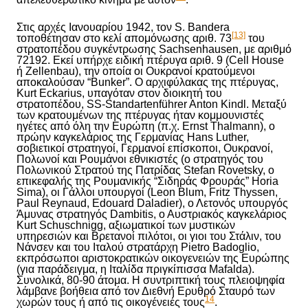
Στις αρχές Ιανουαρίου 1942, τον S. Bandera
[13]
τοποθέτησαν στο κελί απομόνωσης αριθ. 73
του
στρατοπέδου συγκέντρωσης Sachsenhausen, με αριθμό
72192. Εκεί υπήρχε ειδική πτέρυγα αριθ. 9 (Cell House
ή Zellenbau), την οποία οι Ουκρανοί κρατούμενοι
αποκαλούσαν “Bunker”. Ο αρχιφύλακας της πτέρυγας,
Kurt Eckarius, υπαγόταν στον διοικητή του
στρατοπέδου, SS-Standartenführer Anton Kindl. Μεταξύ
των κρατουμένων της πτέρυγας ήταν κομμουνιστές
ηγέτες από όλη την Ευρώπη (π.χ. Ernst Thalmann), ο
πρώην καγκελάριος της Γερμανίας Hans Luther,
σ
οβιετικοί στρατηγοί, Γερμανοί επίσκοποι, Ουκρανοί,
Πολωνοί και Ρουμάνοι εθνικιστές (
ο
στρατηγός του
Πολωνικού Σ
τρατού
της Πατρίδας
Stefan Rovetsky,
ο
επικεφαλής της
Ρ
ουμανικής “
Σ
ιδηράς
Φ
ρουράς” Horia
Sima),
οι
Γάλλοι υπουργοί (Leon Blum, Fritz Thyssen,
Paul Reynaud, Edouard Daladier), ο Λετονός υπουργός
Άμυνας στρατηγός Dambitis, ο Αυστριακός καγκελάριος
Kurt Schuschnigg, αξιωματικοί των μυστικών
υπηρεσιών και Βρετανοί πιλότοι,
οι
γιοι του Στάλιν, του
Νάνσεν και του Ιταλού στρατάρχη Pietro Badoglio,
εκπρόσωποι αριστοκρατικών οικογενειών της Ευρώπης
(για παράδειγμα, η Ιταλίδα πριγκίπισσα Mafalda).
Συνολικά, 80-90 άτομα. Η συντριπτική τους πλειοψηφία
λάμβαν
ε
βοήθεια από τον Διεθνή Ερυθρό Σταυρό των
14
χωρών τους ή από τις οικογένειές τους
.