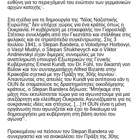
ευθύνη για το περιεχόμενό του ενώπιον των γερμανικών
⁴
αρχών κατοχής
.
Στα σχέδια για τη δημιουργία της “Νέας Ναζιστικής
Ευρώπης” δεν υπήρχε χώρος για ένα κράτος όπως η
Ουκρανία. Η κυβέρνηση με επικεφαλής τον Γιαροσλάβ
Στέτσκο συνελήφθη από την Γκεστάπο και στάλθηκε σ
τις
φυλακές και
σε
στρατόπεδα συγκέντρωσης. Στις 3
Ιουλίου 1941, ο Stepan Bandera, ο Volodymyr Horbovyi,
ο Vasyl Mudryi, ο Stepan Shukhevych και ο Viktor
Andrievskyi είχαν διμερείς συνομιλίες με τον
αναπληρωτή υπουργό Εξωτερικών της Γενικής
Κυβέρνησης Ernest Kundt, τον Dr. Fühl, τον δικαστή von
Bülow και τον συνταγματάρχη Alfred Bizants στην
⁵
Κρακοβία σχετικά με την Πράξη της 30ής Ιουνίου
.
Απαντώντας στις απειλές του Kundt για αντίποινα εάν η
OUN δε σταματούσε τις δραστηριότητες οικοδόμησης
κράτους, ο Stepan Bandera δήλωσε: “Μπήκαμε στη
μάχη που εκτυλίσσεται τώρα για να αγωνιστούμε για μια
ανεξάρτητη και ελεύθερη Ουκρανία. Αγωνιζόμαστε για τις
ουκρανικές ιδέες και στόχους. […] Η OUN είναι η μόνη
οργάνωση που αγωνίζεται και έχει το δικαίωμα να
δημιουργήσει μια κυβέρνηση στη βάση αυτού του
⁶
αγώνα”
.
Προκειμένου να πείσουν τον Stepan Bandera να
συνεργαστεί και να ανακαλέσει τον Πράξη της 30ης