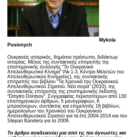
Mykola
Posivnych
Ουκρανός ιστορικός, δημόσιο πρόσωπο, διδάκτωρ
ιστορίας. Μέλος της συντακτικής επιτροπής της
επιστημονικής συλλογής “
Το
Ουκρανικό
Απελευθερωτικό Κίνημα” (№ 1-3, Κέντρο Μελετών
του
Απελευθερωτικού Κινήματος), της συντακτικής
επιτροπής του βιβλίου “
Τα
Χρονικά του
Ουκρανικού
Απελευθερωτικού Στρατού
.
Νέα
σειρά” (2010), της
συντακτικής επιτροπής της επιστημονικής έκδοσης
“Dmytro Dontsov”. Συγγραφέας περισσότερων από 130
επιστημονικών άρθρων, 5 μονογραφιών, 6
μπροσούρ
ων
, συντάκτης και επιμελητής 16 βιβλίων,
ημερολογίων του Χρονικού
του
Ουκρανικού
Απελευθερωτικού Στρατού
για τα έτη 2004-2014 και του
Stepan Bandera για το 2009.
Το άρθρο αναδεικνύει μια από τις πιο άγνωστες και