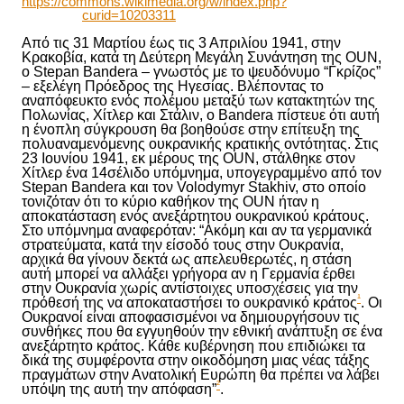
https://commons.wikimedia.org/w/index.php?
curid=10203311
Από τις 31 Μαρτίου έως τις 3 Απριλίου 1941, στην
Κρακοβία, κατά τη Δεύτερη Μεγάλη Συνάντηση της OUN,
ο Stepan Bandera – γνωστός
με το ψευδόνυμο
“Γκρίζος”
– εξελέγη Πρόεδρος της Ηγεσίας. Βλέποντας το
αναπόφευκτο ενός πολέμου μεταξύ των κατακτητών της
Πολωνίας, Χίτλερ και Στάλιν, ο Bandera πίστευε ότι αυτή
η ένοπλη σύγκρουση θα βοηθούσε στην επίτευξη της
πολυαναμενόμενης ουκρανικής κρατικής
οντότητας
. Στις
23 Ιουνίου 1941, εκ μέρους της OUN, στάλθηκε στον
Χίτλερ ένα 14σέλιδο υπόμνημα, υπογεγραμμένο από τον
Stepan Bandera και τον Volodymyr Stakhiv, στο οποίο
τονιζόταν ότι το κύριο καθήκον της OUN ήταν η
αποκατάσταση ενός ανεξάρτητου ουκρανικού κράτους.
Στο υπόμνημα αναφερόταν: “Ακόμη και αν τα γερμανικά
στρατεύματα, κατά την είσοδό τους στην Ουκρανία,
αρχικά θα γίνουν δεκτά ως απελευθερωτές, η στάση
αυτή μπορεί να αλλάξει γρήγορα αν η Γερμανία έρθει
στην Ουκρανία χωρίς αντίστοιχες υποσχέσεις για την
¹
πρόθεσή της να αποκαταστήσει το ουκρανικό κράτος
. Οι
Ουκρανοί είναι αποφασισμένοι να δημιουργήσουν τις
συνθήκες που θα εγγυηθούν την εθνική ανάπτυξη σε ένα
ανεξάρτητο κράτος. Κάθε κυβέρνηση που επιδιώκει τα
δικά της συμφέροντα στην οικοδόμηση μιας νέας τάξης
πραγμάτων στην Ανατολική Ευρώπη θα πρέπει να λάβει
²
υπόψη της αυτή την απόφαση”
.