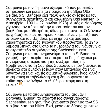
Σύμφωνα με τον Γερμανό αξιωματικό των μυστικών
υπηρεσιών και μετέπειτα πράκτορα της Stasi Otto
Seidel, ο S. Bandera είχε πολύ φιλικές σχέσεις με τον
συγγραφέα, αρχιτέκτονα και καλλιτέχνη Odd Nansen (6
Δεκεμβρίου 1901 – 27 Ιουνίου 1973). Αυτός ο Νορβηγός
γίγαντας τον πήρε υπό την προστασία του και τον
βοηθούσε με κάθε τρόπο, ιδίως με το φαγητό. Ο Νάνσεν
ζωγράφιζε κυρίως πορτρέτα κρατουμένων, μεταξύ των
οποίων και του Bandera, με αιχμηρά και αυστηρά
χαρακτηριστικά ενός ενεργητικού προσώπου. Το 1946
δημοσιεύτηκαν στο Όσλο τα ημερολόγια του Νάνσεν για
το στρατόπεδο συγκέντρωσης Sachsenhausen.
Σύμφωνα με τα απομνημονεύματά του, ο S. Bandera
γνώριζε την εμπειρία του πατέρα του Fritjof σχετικά με
την ειρηνική υπεράσπιση της ανεξαρτησίας της
Νορβηγίας από τη Σουηδία. Σύμφωνα με τον Νάνσεν, τ
α
βίωμα
τα
στη φυλακή έδειξ
αν
στον Μπαντέρα ότι είναι
δυνατόν να είναι κανείς σωματικά φυλακισμένος, αλλά η
πνευματική αυτοβελτίωση και η δημιουργικότητα
καθιστούν τον άνθρωπο ελεύθερο ακόμη και στη
15
φυλακή
.
Σύμφωνα με τα απομνημονεύματα του αταμάν Τ.
Borovets, “Bulba”, το στρατόπεδο συγκέντρωσης
Sachsenhausen ήταν “ένα ξεχωριστό βασίλειο των SS
στο βασίλειο του Hitler. Εκεί, μέσα στο δάσος, χτίστηκε