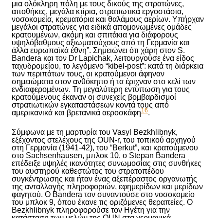
μια ολόκληρη πόλη με τους δικούς της στρατώνες,
αποθήκες, μεγάλα κτίρια, στρατιωτικά εργοστάσια,
νοσοκομεία, κρεματόρια και θαλάμους αερίων. Υπήρχαν
μεγάλοι στρατώνες για ειδικά απομονωμένες ομάδες
κρατουμένων, ακόμη και σπ
ιτάκια
για διάφορους
υψηλόβαθμους αξιωματούχους από τ
η
Γερμαν
ία
και
άλλα ευρωπαϊκά έθνη”. Σημειώνει ότι χάρη στον S.
Bandera και τον Dr Lapichak, λειτουργούσε ένα είδος
ταχυδρομείου, το λεγόμενο “kibel-post”: κατά τη διάρκεια
των περιπάτων τους, οι κρατούμενοι άφηναν
σημειώματα στον ανθόκηπο ή τα έριχναν στο κελί των
ενδιαφερομένων. Τη μεγαλύτερη εντύπωση για τους
κρατούμενους έκαναν οι συνεχείς βομβαρδισμοί
στρατιωτικών εγκαταστάσεων κοντά τους από
16
αμερικανικά και βρετανικά αεροσκάφη
.
Σύμφωνα με τη μαρτυρία του Vasyl Bezkhlibnyk,
εξέχοντος στελέχους της OUN-r, του τοπικού αρχηγού
στη Γερμανία (1941-42), του “Berkut”, και κρατούμενου
στο Sachsenhausen, μπλοκ 10, ο Stepan Bandera
επέδειξε
υψηλές ικανότητες
συνωμοσίας στις συνθήκες
του αυστηρού καθεστώτος του στρατοπέδου
συγκέντρωσης και ήταν ένας αξεπέραστος οργανωτής
της ανταλλαγής πληροφοριών, εφημερίδων και μερίδων
φαγητού. Ο Bandera τον συναντούσε στο νοσοκομείο
του μπλοκ 9, όπου έκανε τις οριζόμενες θεραπείες. Ο
Bezkhlibnyk πληροφορούσε τον Ηγέτη για την
κατάσταση των μελών της OUN στα γερμανικά