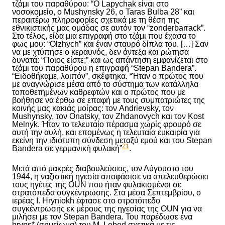
τζάμι του παραθύρου: “Ο Lapychak είναι στο
νοσοκομείο, ο Mushynsky 26, ο Taras Bulba 28” και
περαιτέρω πληροφορίες σχετικά με τη θέση της
εθνικιστικής μας ομάδας σε αυτόν τον “zonderbarrack”.
Στο τέλος, είδα μια επιγραφή στο τζάμι που έχασα το
φως μου: “Olzhych” και έναν σταυρό δίπλα του. […] Σαν
να με χτύπησε ο κεραυνός, δεν άντεξα και ρώτησα
δυνατά: “Ποιος είστε;” και ως απάντηση εμφανίζεται στο
τζάμι του παραθύρου η επιγραφή “Stepan Bandera”.
“
Ειδοθήκαμε
,
λ
οιπόν”, σκέφτηκα. “Ήταν ο πρώτος που
με αναγνώρισε μέσα από το σύστημα των κατάλληλα
τοποθετημένων καθρεφτών και ο πρώτος που με
βοήθησε να έρθω σε επαφή με τους συμπατριώτες
της
κοινής μας κακιάς μοίρας
:
τ
ον Andrievsky, τον
Mushynsky, τον Onatsky, τον Zhdanovych και τον Kost
Melnyk. Ήταν το τελευταίο πέρασμα χωρίς φρουρό σε
αυτή την αυλή, και επομένως η τελευταία ευκαιρία για
εκείνη την ιδιότυπη σύνδεση μεταξύ εμού και του Stepan
21
Bandera σε γερμανική φυλακή”
.
Μετά από μακρές διαβουλεύσεις, τον Αύγουστο του
1944, η ναζιστική ηγεσία αποφάσισε να απελευθερώσει
τους ηγέτες της OUN που ήταν φυλακισμένοι σε
στρατόπεδα συγκέντρωσης. Στα μέσα Σεπτεμβρίου, ο
ιερέας
I. Hryniokh έφτασε στο στρατόπεδο
συγκέντρωσης εκ μέρους της ηγεσίας της OUN για να
μιλήσει με τον Stepan Bandera.
Του π
αρέδωσε ένα
hryps
*
(σημείωμα) του Μ. Lebed σχετικά με τις