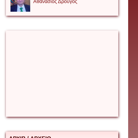
Αθανάσιος Δρουγος
Αλέξιος Κάκκος
Βίρα Κόνικ
Βιταλιυ Κλιμτσουκ
Γιάννης Καζάκος
Γιούρι Αβράμοφ