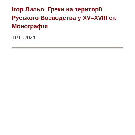
Ігор Лильо. Греки на території
Руського Воєводства у XV–XVIII ст.
Монографія
11/11/2024