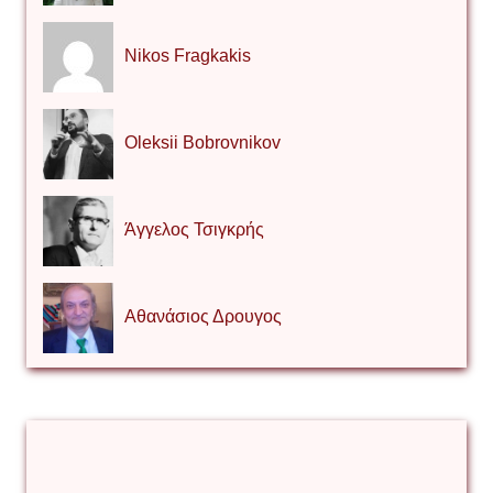
Nikos Fragkakis
Oleksii Bobrovnikov
Άγγελος Τσιγκρής
Αθανάσιος Δρουγος
Αλέξιος Κάκκος
Βίρα Κόνικ