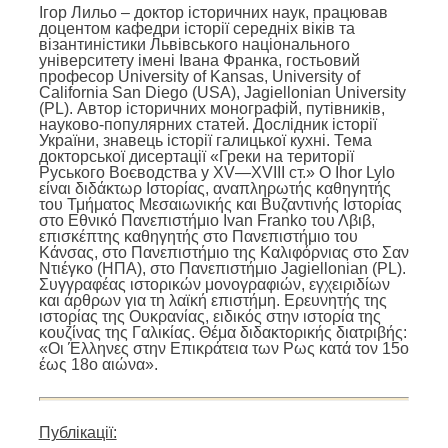
Ігор Лильо – доктор історичних наук, працював
доцентом кафедри історії середніх віків та
візантиністики Львівського національного
університету імені Івана Франка, гостьовий
професор University of Kansas, University of
California San Diego (USA), Jagiellonian University
(PL). Автор історичних монографій, путівників,
науково-популярних статей. Дослідник історії
України, знавець історії галицької кухні. Тема
докторської дисертації «Греки на території
Руського Воєводства у XV—XVIII ст.» Ο Ihor Lylo
είναι διδάκτωρ Ιστορίας, αναπληρωτής καθηγητής
του Τμήματος Μεσαιωνικής και Βυζαντινής Ιστορίας
στο Εθνικό Πανεπιστήμιο Ivan Franko του Λβιβ,
επισκέπτης καθηγητής στο Πανεπιστήμιο του
Κάνσας, στο Πανεπιστήμιο της Καλιφόρνιας στο Σαν
Ντιέγκο (ΗΠΑ), στο Πανεπιστήμιο Jagiellonian (PL).
Συγγραφέας ιστορικών μονογραφιών, εγχειριδίων
και άρθρων για τη λαϊκή επιστήμη. Ερευνητής της
ιστορίας της Ουκρανίας, ειδικός στην ιστορία της
κουζίνας της Γαλικίας. Θέμα διδακτορικής διατριβής:
«Οι Έλληνες στην Επικράτεια των Ρως κατά τον 15ο
έως 18ο αιώνα».
Публікації: