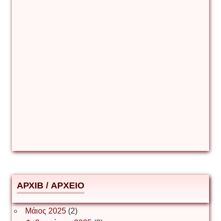
Βιταλιυ Κλιμτσουκ
Γιάννης Καζάκος
Γιούρι Αβράμοφ
Δέσποινα Μώκου
Δημήτριος Ζακοντινός
АРХІВ / ΑΡΧΕΙΟ
ΕΥΑΓΓΕΛΟΣ ΜΩΚΟΣ
Μάιος 2025
(2)