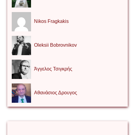
Nikos Fragkakis
Oleksii Bobrovnikov
Άγγελος Τσιγκρής
Αθανάσιος Δρουγος
Αλέξιος Κάκκος