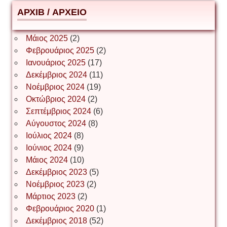
АРХІВ / ΑΡΧΕΙΟ
ΕΥΑΓΓΕΛΟΣ ΜΩΚΟΣ
Μάιος 2025
(2)
Φεβρουάριος 2025
(2)
Ιωάννης Σ. Παπαφλωράτος
Ιανουάριος 2025
(17)
Δεκέμβριος 2024
(11)
Νοέμβριος 2024
(19)
Οκτώβριος 2024
(2)
ΝΙΚΟΣ ΓΑΤΟΣ
Σεπτέμβριος 2024
(6)
Αύγουστος 2024
(8)
Ιούλιος 2024
(8)
Νίκος Λυγερός
Ιούνιος 2024
(9)
Μάιος 2024
(10)
Δεκέμβριος 2023
(5)
Іван Буртик
Νοέμβριος 2023
(2)
Μάρτιος 2023
(2)
Φεβρουάριος 2020
(1)
Δεκέμβριος 2018
(52)
Іван Наконечний