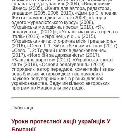
справа та редагування» (2004), «Видавничий
бізнес» (2005), «Книга для автора, редактора,
видавця» (2005, 2006, 2010), «Дмитро Степовик.
Життя і наукова діяльність» (2008), «Історія
одного журналістського курсу» (2008),
«Українська молодіжна преса» (2010), «Як
редагувати…(2012)»; «Українська книга і преса в
Італії» (2015), «Українець я є…» (2015),
«Українська книга: істо-рична місія і реальність»
(2016), «Село. Т. 1: Зійти з безпам’ятства» (2017),
«Село. Т. 2: Трудний шлях відмосковлення»
(2017), «Його бій за державність» (2017),
«Запізніле вороття» (2017), «Українська книга і
світ» (2018), «Основи редагування» (2019).
Упорядник, автор передмов, коментарів і вида-
вець близько чотирьох десятків наукових і
науково-популярних книг із різних ділянок
українознавства. Ведучий кількох авторських
програм по Національному радіо.
Публікації:
Уроки протестної акції українців У
Британії