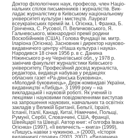
Доктор філологічних наук, професор, член Націо-
нальних спілок письменників і журналістів. Вик-
ладає журналістику в Київському національному
університеті культури і мистецтв. Лауреат
всеукраїнських премій ім. І. Огієнка, І. Франка, Б.
Грінченка, С. Русової, П. Величковського, Я.
Гальчевського, міжнародної премії родини
Воскобійників (США). Голова Фундації ім. митр.
Іларіона (Огієнка). Засновник і директор науково-
видавничого центру «Наша культура і наука».
Народився 18 січня 1956 р. в с. Данина
Ніжинського р-ну Чернігівської обл., у 1978 р.
закінчив факультет журналістики Київського
університету. Професійний досвід журналіста,
редактора, видавця набував у редакціях
обласних газет «Ра-дянська Буковина»,
«Молодий буковинець», Держ-комвидаві України,
видавництві «Либідь». З 1999 року – на
викладацькій і науковій роботі. Як учений із
лекціями і науковими повідомленнями виступав
на запрошення наукових, навчальних та освітніх
закладів у Великій Британії, Бельгії, Ізраїлі,
Іспанії, Італії, Канаді, Китаї, Німеччині, Польщі,
Румунії, Сербії, Словаччині, США, Франції,
Швейцарії та Швеції. Автор книг: «Голгофа Івана
Огієнка» (1997), «Її величність – книга» (1999),
«Лишусь навіки з чужиною...» (2000), «Історія
видавничої справи» (2003, 2007), «Видавнича