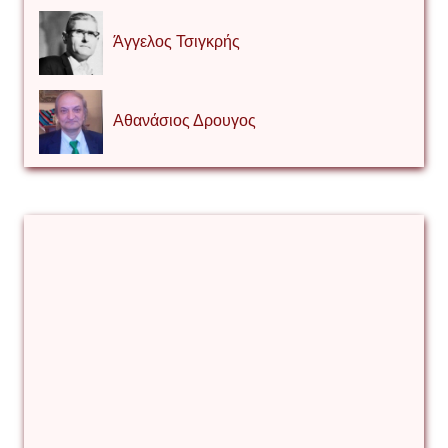
Άγγελος Τσιγκρής
Αθανάσιος Δρουγος
Αλέξιος Κάκκος
Βίρα Κόνικ
Βιταλιυ Κλιμτσουκ
Γιάννης Καζάκος