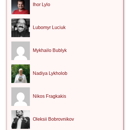
Ihor Lylo
Lubomyr Luciuk
Mykhailo Bublyk
Nadiya Lykholob
Nikos Fragkakis
Oleksii Bobrovnikov