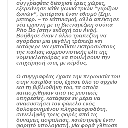
συγγραφέας διέσχισε τρεις χώρες,
εξερεύνησε κάθε γωνιά τριών “γκρίζων
ζωνών”, ξεπέρασε έναν εθισμό (Σημ.
μεταφρ. – το κάπνισμα), αλλά απέκτησε
νέα εμμονή με τη βιετναμέζικη σούπα
Pho Bo (στην εκδοχή του Ανόι).
Βοήθησε έναν Γάλλο τραπεζίτη να
αγοράσει μια μεγάλη τράπεζα και
κατάφερε να εμποδίσει εκπροσώπους
της παλιάς κομμουνιστικής ελίτ της
νομενκλατούρας να πουλήσουν την
επιχείρησή τους με κέρδος.
Ο συγγραφέας έχασε την περιουσία του
στην πατρίδα του, έχασε όλο το αρχείο
και τη βιβλιοθήκη του, τα οποία
κατασχέθηκαν από τις μυστικές
υπηρεσίες, κατάφερε εν μέρει να
ανασυστήσει τον φάκελο ενός
δολοφονημένου πληροφοριοδότη,
συνελήφθη τρεις φορές από τις
δυνάμεις ασφαλείας, κατέστρεψε έναν
φορητό υπολογιστή, μία φορά γλίτωσε