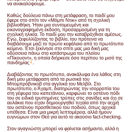
να ανακαλύψουμε.
Καθώς δούλευα πάνω στη μετάφραση, το παιδί μου
έφερε στο σπίτι τον «Μόμπι Ντικ» από τη σχολική
βιβλιοθήκη. Ήταν μια συντομευμένη και
εικονογραφημένη έκδοση, προσαρμοσμένη για τη
σχολική ηλικία. Το παιδί μου την καταβρόχθισε αμέσως.
Εγώ, ξεφυλλίζοντας το βιβλίο, του πρότεινα να
διαβάσουμε μαζί το πρώτο κεφάλαιο από το πρωτότυπο
κείμενο. Έτσι ξεκίνησε στο σπίτι μας μια δική μας
οδύσσεια πάνω στο κατάστρωμα του πλοίου
«Πίκουοντ», η οποία διήρκεσε όσο περίπου το μισό της
1
πανδημίας
.
Διαβάζοντας το πρωτότυπο, ανακάλυψα ένα λάθος στη
δική μου μετάφραση από τα ρωσικά του
Μπομπρόβνικοβ στα αγγλικά του Μελβίλ. Στο
πρωτότυπο, ο Άχαμπ, διατηρώντας την ισορροπία του
στη γέφυρα του καπετάνιου, καρφώνει το οστέινο πόδι
του σε ειδικά τρυπημένες τρύπες στις σανίδες και όχι σε
αυλάκια που είχαν δημιουργηθεί τυχαία από την αιχμή
του οστέινου προσθετικού του ποδιού, όπως αρχικά
υπέθεσα. Είναι μια μικρή λεπτομέρεια, αλλά ήμουν
ευγνώμων στον Θεό για αυτό το ακούσιο fact-checking.
Στον αναγνώστη μπορεί να φαίνεται ασήμαντο, αλλά η