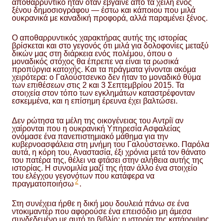
αποθαρρυντικό ήταν όταν έβγαινε από τα χείλη ενός
ξένου δημοσιογράφου — έστω και κάποιου που μιλά
ουκρανικά με καναδική προφορά, αλλά παραμένει ξένος.
Ο αποθαρρυντικός χαρακτήρας αυτής της ιστορίας
βρίσκεται και στο γεγονός ότι μιλά για δολοφονίες μεταξύ
δικών μας στη διάρκεια ενός πολέμου, όπου ο
μοναδικός στόχος θα έπρεπε να είναι τα ρωσικά
προπύργια κατοχής. Και τα πράγματα γίνονται ακόμα
χειρότερα: ο Γαλούστσενκο δεν ήταν το μοναδικό θύμα
των επιθέσεων στις 2 και 3 Σεπτεμβρίου 2015. Τα
στοιχεία στον τόπο των εγκλημάτων καταστρέφονταν
εσκεμμένα, και η επίσημη έρευνα έχει βαλτώσει.
Δεν ρώτησα τα μέλη της οικογένειας του Αντρίϊ αν
χαίρονται που η ουκρανική Υπηρεσία Ασφαλείας
ονόμασε ένα πανεπιστημιακό μάθημα για την
κυβερνοασφάλεια στη μνήμη του Γαλούστσενκο. Παρόλα
αυτά, η κόρη του, Αναστασία, έξι χρόνια μετά τον θάνατο
του πατέρα της, θέλει να φτάσει στην αλήθεια αυτής της
ιστορίας. Η συνομιλία μαζί της ήταν άλλο ένα στοιχείο
του ελέγχου γεγονότων που κατάφερα να
2
πραγματοποιήσω
.
Στη συνέχεια ήρθε η δική μου δουλειά πάνω σε ένα
ντοκιμαντέρ που αφορούσε ένα επεισόδιο μη άμεσα
συνδεδεμένο με αυτό το βιβλίο: η ιστορία της κατάρριψης