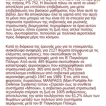
3
της πτήσης PS 752. Η δουλειά πάνω σε αυτό το υλικό
αποτέλεσε μια επιπλέον επιβεβαίωση, μια μετα-
επιβεβαίωση του βασικού μαθήματος που δίνει αυτό το
βιβλίο. Δεν θα αποκαλύψω όλα τα χαρτιά από την αρχή·
το μόνο που μπορώ να πω είναι ότι τα στοιχεία για την
παρουσία προϊόντων της σοβιετικής και ρωσικής
στρατιωτικής βιομηχανίας περιγράφουν τα όρια αυτών
των ζωνών, όπου έχασαν τη ζωή τους απλοί πολίτες
που, ανυποψίαστοι, πετούσαν με πολιτικά αεροπλάνα
προς διάφορα μέρη του κόσμου.
Κατά τη διάρκεια της έρευνάς μου για το ντοκιμαντέρ,
ανακάλυψα αναφορές για 2127 θύματα (σύμφωνα με τις
ελάχιστες εκτιμήσεις), που σκοτώθηκαν σε 50
αεροπορικές καταστροφές μετά τον Β’ Παγκόσμιο
Πόλεμο. Από αυτά, 485 θύματα σκοτώθηκαν σε
καταστροφές αεροσκαφών που καταρρίφθηκαν από
στρατιωτικά μέσα· 365 από αυτά (75,3%) ήταν
αποτέλεσμα επιθέσεων από σοβιετικά μαχητικά
αεροσκάφη μεταξύ 1947 και 1989. Έτσι, από τους
φορητούς πυραύλους MANPADS (Man-Portable Air-
Defense Systems) τύπου «Στρελά» έως τα σύνθετα
συστήματα «Μπουκ», η σοβιετικο-ρωσική στρατιωτική
τεχνολογία στέρησε τη ζωή σε 1005 ανθρώπους,
αποτελώντας την αιτία τουλάχιστον του 61,2% όλων των
θυμάτων μεταξύ των πολιτών από συστήματα
αεράμυνας μετά τον Β’ Παγκόσμιο Πόλεμο.