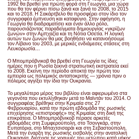
1992 θα βρεθεί για πρώτη φορά στη Γεωργία, μια χώρα
που θα τον φέρνει πίσω ξανά και ξανά το 2008, το 2015
και το 2018. Η Σακάρτβελο θα προσφέρει στον ίδιο τον
συγγραφέα έμπνευση και καταφύγιο. Στην αφήγηση, η
Γεωργία θα διαδραματίσει και έναν άλλο ρόλο,
παρουσιάζοντας παραδείγματα δημιουργίας «γκρίζων
ζωνών» στην Αμπχαζία και τη Νότια Οσετία. Η λογική
αυτών των ζωνών θα μας βοηθήσει να κατανοήσουμε
τον Λίβανο του 2003, με μερικές ενδιάμεσες στάσεις στη
Λευκορωσία…
Ο Μπομπρόβνικοβ θα βρεθεί στη Γεωργία τις ίδιες
ημέρες που η Ρωσία ξεκινά στρατιωτική εκστρατεία εκεί
το 2008. Εκείνη την περίοδο αποκτά την πρώτη του
εμπειρία ως πολεμικός ανταποκριτής — χρόνια πριν ο
πόλεμος αγγίξει την ίδια την Ουκρανία.
Το μεγαλύτερο μέρος του βιβλίου είναι αφιερωμένο στα
γεγονότα που εκτυλίχθηκαν μετά το Μαϊντάν του 2014. Ο
συγγραφέας βρέθηκε στην Κριμαία στις 27
Φεβρουαρίου, κατά την πρώτη εβδομάδα της ρωσικής
επιχείρησης «επιστροφής» της Κριμαίας στη δική της
επικράτεια. Ο Μπομπρόβνικοβ πέρασε αρκετές
εβδομάδες στη Συμφερούπολη, στο Τσονγκάρ, στην
Ευπατόρια, στο Μπαχτσισαράι και στη Σεβαστούπολη.
Μετά την έναρξη της ρωσικής εισβολής στην ανατολική
Ουκρανία, διέσχισε τις γραμμές του μετώπου κατά μήκος