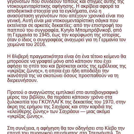
γεγονότων που συνδέουν τόπους και στιγμές αυτής της
ντοκουμενταρίστικης αφήγησης. Η ακρίβεια αφορά τα
αποδεικτικά στοιχεία για τα εγκλήματα, ενώ η
ανασύσταση γεγονότων που απέχουν χρονικά είναι πιο
γενική. Αυτή είναι μια ντοκουμενταρίστικη σάγκα που
εκτείνεται σε αρκετές δεκαετίες: από την επιστροφή του
παππού του συγγραφέα, Kyrylo Μπομπρόβνικοβ, από
τη Γερμανία το 1945, έως την κορύφωση της ιστορίας,
όταν ο ίδιος ο συγγραφέας αναχωρεί για τη Γερμανία τον
χειμώνα του 2016.
Η θλιβερή πραγματικότητα είναι ότι ένα τέτοιο κείμενο θα
μπορούσε να γραφτεί μόνο από κάποιον που έχει
αφήσει το σπίτι του και βρίσκεται εκτός της εμβέλειας της
«γκρίζας ζώνης», η οποία έχει ήδη αποδείξει την
ικανότητά της να σκοτώνει όσους προσπαθούν να τη
διερευνήσουν.
Προτού ο αναγνώστης εμπλακεί στο αυτοβιογραφικό
μέρος του βιβλίου, θα περάσει κάποιον χρόνο στα
ξυλοκοπία του ΓΚΟΥΛΑΓΚ της δεκαετίας του 1970, στην
άκρη της ερήμου της Σαχάρας και στην καρδιά της
«ελεύθερης ζώνης» των Σαχράουι — μιας ακόμα
«γκρίζας ζώνης».
Στη συνέχεια, η αφήγηση θα τον οδηγήσει στο Κίεβο την
εποχή του πυρηνικού ατυχήματος στο Τσερνόμπιλ. Το