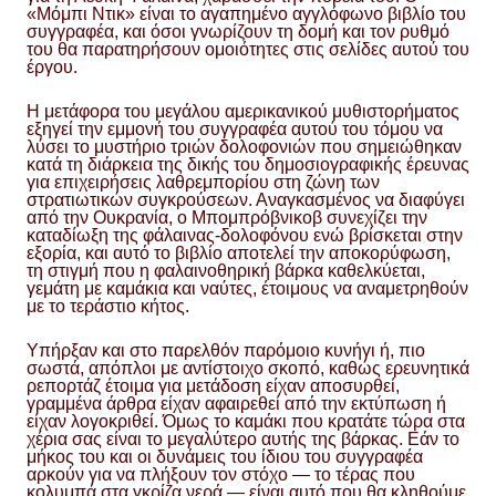
«Μόμπι Ντικ» είναι το αγαπημένο αγγλόφωνο βιβλίο του
συγγραφέα, και όσοι γνωρίζουν τη δομή και τον ρυθμό
του θα παρατηρήσουν ομοιότητες στις σελίδες αυτού του
έργου.
Η μετάφορα του μεγάλου αμερικανικού μυθιστορήματος
εξηγεί την εμμονή του συγγραφέα αυτού του τόμου να
λύσει το μυστήριο τριών δολοφονιών που σημειώθηκαν
κατά τη διάρκεια της δικής του δημοσιογραφικής έρευνας
για επιχειρήσεις λαθρεμπορίου στη ζώνη των
στρατιωτικών συγκρούσεων. Αναγκασμένος να διαφύγει
από την Ουκρανία, ο Μπομπρόβνικοβ συνεχίζει την
καταδίωξη της φάλαινας-δολοφόνου ενώ βρίσκεται στην
εξορία, και αυτό το βιβλίο αποτελεί την αποκορύφωση,
τη στιγμή που η φαλαινοθηρική βάρκα καθελκύεται,
γεμάτη με καμάκια και ναύτες, έτοιμους να αναμετρηθούν
με το τεράστιο κήτος.
Υπήρξαν και στο παρελθόν παρόμοιο κυνήγι ή, πιο
σωστά, απόπλοι με αντίστοιχο σκοπό, καθώς ερευνητικά
ρεπορτάζ έτοιμα για μετάδοση είχαν αποσυρθεί,
γραμμένα άρθρα είχαν αφαιρεθεί από την εκτύπωση ή
είχαν λογοκριθεί. Όμως το καμάκι που κρατάτε τώρα στα
χέρια σας είναι το μεγαλύτερο αυτής της βάρκας. Εάν το
μήκος του και οι δυνάμεις του ίδιου του συγγραφέα
αρκούν για να πλήξουν τον στόχο — το τέρας που
κολυμπά στα γκρίζα νερά — είναι αυτό που θα κληθούμε