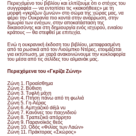
Περιεχόμενο του βιβλίου και ελπίζουμε ότι ο στόχος του
συγγραφέα — να εντοπίσει τις «κακοήθειες» με τη
μορφή «γκρίζων ζωνών» στο σώμα της χώρας μας, να
φέρει την Ουκρανία πιο κοντά στην ανάρρωση, στην
τιμωρία των ενόχων, στην αποκατάσταση της
δικαιοσύνης και στη δημιουργία ενός ισχυρού, ενιαίου
κράτους — θα στεφθεί με επιτυχία.
Ενώ η ουκρανική έκδοση του βιβλίου, μεταφρασμένη
από τα ρωσικά από τον Λιούμπκο Ντέρες, ετοιμάζεται
για εκτύπωση, με χαρά ανακοινώνουμε την κυκλοφορία
του μέσα από τις σελίδες του αλμανάκ μας.
Περιεχόμενα του «Γκρίζα Ζώνη»
Ζώνη 1. Προαίσθημα
Ζώνη 2. Βύθιση
Ζώνη 3. Τυφλή μάχη
Ζώνη 4. Πτήση πάνω από τη φωλιά
Ζώνη 5. Γη-Αέρας
Ζώνη 6. Αμπχαζικό déjà vu
Ζώνη 7. Κανόνες του παιχνιδιού
Ζώνη 8. Τραπεζικό απόρρητο
Ζώνη 9. Παρανοϊκός θεός
Ζώνη 10. Οδός «Φιλίας των Λαών»
Ζώνη 11. Πράκτορας «Σκώρος»