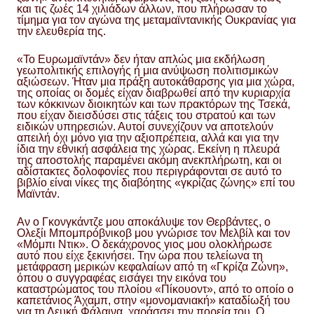
και τις ζωές 14 χιλιάδων άλλων, που πλήρωσαν το
τίμημα για τον αγώνα της μεταμαϊντανικής Ουκρανίας για
την ελευθερία της.
«Το Ευρωμαϊντάν» δεν ήταν απλώς μια εκδήλωση
γεωπολιτικής επιλογής ή μια ανύψωση πολιτισμικών
αξιώσεων. Ήταν μια πράξη αυτοκάθαρσης για μια χώρα,
της οποίας οι δομές είχαν διαβρωθεί από την κυριαρχία
των κόκκινων διοικητών και των πρακτόρων της Τσεκά,
που είχαν διεισδύσει στις τάξεις του στρατού και των
ειδικών υπηρεσιών. Αυτοί συνεχίζουν να αποτελούν
απειλή όχι μόνο για την αξιοπρέπεια, αλλά και για την
ίδια την εθνική ασφάλεια της χώρας. Εκείνη η πλευρά
της αποστολής παραμένει ακόμη ανεκπλήρωτη, και οι
αδίστακτες δολοφονίες που περιγράφονται σε αυτό το
βιβλίο είναι νίκες της διαβόητης «γκρίζας ζώνης» επί του
Μαϊντάν.
Αν ο Γκονγκάντζε μου αποκάλυψε τον Θερβάντες, ο
Ολεξίι Μπομπρόβνικοβ μου γνώρισε τον Μελβίλ και τον
«Μόμπι Ντικ». Ο δεκάχρονος γιος μου ολοκλήρωσε
αυτό που είχε ξεκινήσει. Την ώρα που τελείωνα τη
μετάφραση μερικών κεφαλαίων από τη «Γκρίζα Ζώνη»,
όπου ο συγγραφέας εισάγει την εικόνα του
καταστρώματος του πλοίου «Πίκουοντ», από το οποίο ο
καπετάνιος Άχαμπ, στην «μονομανιακή» καταδίωξή του
για τη Λευκή Φάλαινα, χαράσσει την πορεία του. Ο