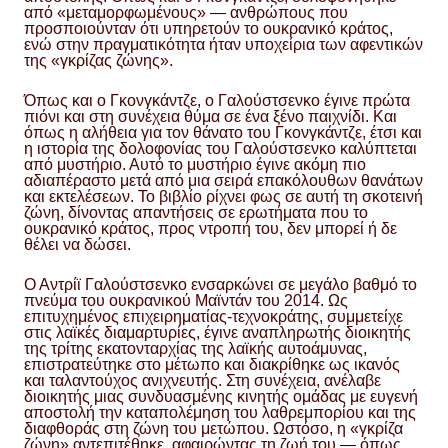
από «μεταμορφωμένους» — ανθρώπους που
προσποιούνταν ότι υπηρετούν το ουκρανικό κράτος,
ενώ στην πραγματικότητα ήταν υποχείρια των αφεντικών
της «γκρίζας ζώνης».
Όπως και ο Γκονγκάντζε, ο Γαλούστσενκο έγινε πρώτα
πιόνι και στη συνέχεια θύμα σε ένα ξένο παιχνίδι. Και
όπως η αλήθεια για τον θάνατο του Γκονγκάντζε, έτσι και
η ιστορία της δολοφονίας του Γαλούστσενκο καλύπτεται
από μυστήριο. Αυτό το μυστήριο έγινε ακόμη πιο
αδιαπέραστο μετά από μια σειρά επακόλουθων θανάτων
και εκτελέσεων. Το βιβλίο ρίχνει φως σε αυτή τη σκοτεινή
ζώνη, δίνοντας απαντήσεις σε ερωτήματα που το
ουκρανικό κράτος, προς ντροπή του, δεν μπορεί ή δε
θέλει να δώσει.
Ο Αντρίϊ Γαλούστσενκο ενσαρκώνει σε μεγάλο βαθμό το
πνεύμα του ουκρανικού Μαϊντάν του 2014. Ως
επιτυχημένος επιχειρηματίας-τεχνοκράτης, συμμετείχε
στις λαϊκές διαμαρτυρίες, έγινε αναπληρωτής διοικητής
της τρίτης εκατονταρχίας της λαϊκής αυτοάμυνας,
επιστρατεύτηκε στο μέτωπο και διακρίθηκε ως ικανός
και ταλαντούχος ανιχνευτής. Στη συνέχεια, ανέλαβε
διοικητής μιας συνδυασμένης κινητής ομάδας με ευγενή
αποστολή την καταπολέμηση του λαθρεμπορίου και της
διαφθοράς στη ζώνη του μετώπου. Ωστόσο, η «γκρίζα
ζώνη» αντεπιτέθηκε, αφαιρώντας τη ζωή του — όπως