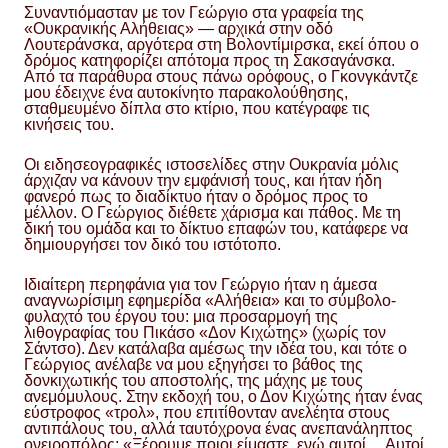
Συναντιόμασταν με τον Γεώργιο στα γραφεία της
«Ουκρανικής Αλήθειας» — αρχικά στην οδό
Λουτεράνσκα, αργότερα στη Βολοντίμιρσκα, εκεί όπου ο
δρόμος κατηφορίζει απότομα προς τη Σακσαγάνσκα.
Από τα παράθυρα στους πάνω ορόφους, ο Γκονγκάντζε
μου έδειχνε ένα αυτοκίνητο παρακολούθησης,
σταθμευμένο δίπλα στο κτίριο, που κατέγραφε τις
κινήσεις του.
Οι ειδησεογραφικές ιστοσελίδες στην Ουκρανία μόλις
άρχιζαν να κάνουν την εμφάνισή τους, και ήταν ήδη
φανερό πως το διαδίκτυο ήταν ο δρόμος προς το
μέλλον. Ο Γεώργιος διέθετε χάρισμα και πάθος. Με τη
δική του ομάδα και το δίκτυο επαφών του, κατάφερε να
δημιουργήσει τον δικό του ιστότοπο.
Ιδιαίτερη περηφάνια για τον Γεώργιο ήταν η άμεσα
αναγνωρίσιμη εφημερίδα «Αλήθεια» και το σύμβολο-
φυλαχτό του έργου του: μια προσαρμογή της
λιθογραφίας του Πικάσο «Δον Κιχώτης» (χωρίς τον
Σάντσο). Δεν κατάλαβα αμέσως την ιδέα του, και τότε ο
Γεώργιος ανέλαβε να μου εξηγήσει το βάθος της
δονκιχωτικής του αποστολής, της μάχης με τους
ανεμόμυλους. Στην εκδοχή του, ο Δον Κιχώτης ήταν ένας
εύστροφος «τρολ», που επιτίθονταν ανελέητα στους
αντιπάλους του, αλλά ταυτόχρονα ένας ανεπανάληπτος
ονειροπόλος: «Ξέρουμε ποιοι είμαστε, ενώ αυτοί… Αυτοί