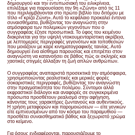
δημιουργού και την εντυπωσιακή του ειλικρίνεια,
επιλέξαμε για παρουσίαση την 9η «Ζώνη» από τις 11
που περιλαμβάνονται στο πρώτο βιβλίο του διτόμου με
τίτλο «Γκρίζα Ζώνη». Αυτό το κεφάλαιο προκαλεί έντονα
συναισθήματα, βυθίζοντας τον αναγνώστη στην
ατμόσφαιρα των πολεμικών γεγονότων που ο
συγγραφέας έζησε προσωπικά. Το ύφος του κειμένου
διακρίνεται για την υψηλή ντοκουμενταρίστικη ακρίβεια,
με λεπτομερείς περιγραφές γεγονότων και τοποθεσιών
που μοιάζουν με καρέ κινηματογραφικής ταινίας. Αυτό
δημιουργεί ένα αίσθημα παρουσίας και επιτρέπει στον
αναγνώστη να κατανοήσει σε βάθος πώς οι σκληρές και
χαοτικές στιγμές άλλαξαν τη ζωή απλών ανθρώπων.
Ο συγγραφέας αναπαριστά προσεκτικά την ατμόσφαιρα,
χρησιμοποιώντας ρεαλιστικές και μερικές φορές
σοκαριστικές περιγραφές, βυθίζοντας τον αναγνώστη
στην πραγματικότητα του πολέμου. Σύντομοι αλλά
εκφραστικοί διάλογοι και αναφορές σε συγκεκριμένα
πρόσωπα προσθέτουν ρεαλισμό στην αφήγηση,
κάνοντας τους χαρακτήρες ζωντανούς και αυθεντικούς.
Η χρήση μεταφορών και παρομοιώσεων — είτε γενικών
είτε εμπνευσμένων από τον κόσμο του παραμυθιού —
προσθέτει συναισθηματικό βάθος και ξεχωριστό χρώμα
στο κείμενο.
Για όσους ενδιαφέρονται, παρουσιάζουμε το