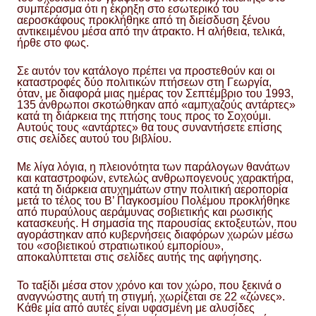
συμπέρασμα ότι η έκρηξη στο εσωτερικό του
αεροσκάφους προκλήθηκε από τη διείσδυση ξένου
αντικειμένου μέσα από την άτρακτο. Η αλήθεια, τελικά,
ήρθε στο φως.
Σε αυτόν τον κατάλογο πρέπει να προστεθούν και οι
καταστροφές δύο πολιτικών πτήσεων στη Γεωργία,
όταν, με διαφορά μιας ημέρας τον Σεπτέμβριο του 1993,
135 άνθρωποι σκοτώθηκαν από «αμπχαζούς αντάρτες»
κατά τη διάρκεια της πτήσης τους προς το Σοχούμι.
Αυτούς τους «αντάρτες» θα τους συναντήσετε επίσης
στις σελίδες αυτού του βιβλίου.
Με λίγα λόγια, η πλειονότητα των παράλογων θανάτων
και καταστροφών, εντελώς ανθρωπογενούς χαρακτήρα,
κατά τη διάρκεια ατυχημάτων στην πολιτική αεροπορία
μετά το τέλος του Β’ Παγκοσμίου Πολέμου προκλήθηκε
από πυραύλους αεράμυνας σοβιετικής και ρωσικής
κατασκευής. Η σημασία της παρουσίας εκτοξευτών, που
αγοράστηκαν από κυβερνήσεις διαφόρων χωρών μέσω
του «σοβιετικού στρατιωτικού εμπορίου»,
αποκαλύπτεται στις σελίδες αυτής της αφήγησης.
Το ταξίδι μέσα στον χρόνο και τον χώρο, που ξεκινά ο
αναγνώστης αυτή τη στιγμή, χωρίζεται σε 22 «ζώνες».
Κάθε μία από αυτές είναι υφασμένη με αλυσίδες