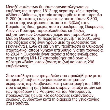
Μεταξύ αυτών των θυμάτων συγκαταλέγονται οι
επιβάτες της πτήσης 1812 της αεροπορικής εταιρείας
«Siberia Airlines», η οποία καταρρίφθηκε από πύραυλο
S-200 (προκάτοχο των γνωστών συστημάτων S-300,
που επίσης αναφέρονται σε αυτό το βιβλίο) στην
Κριμαία, τις ίδιες ημέρες που ο πρόεδρος της Ουκρανίας
Λεονίντ Κούτσμα παρακολουθούσε επιδείξεις
δεξιοτήτων των Ουκρανών χειριστών πυραύλων στη
Μαύρη Θάλασσα. Το περιστατικό συνέβη το 2001, λίγο
περισσότερο από έναν χρόνο μετά τη δολοφονία του
Γκονγκάντζε. Ενώ σε εκείνη την περίπτωση οι Ουκρανοί
στρατιωτικοί αποδείχθηκαν υπεύθυνοι για την τραγωδία,
το 2014 η Ουκρανία έγινε ακούσια τόπος εγκλήματος,
όταν η πτήση MH-17 καταρρίφθηκε από ρωσικό
σύστημα «Buk», στοιχίζοντας τη ζωή και στους 298
επιβαίνοντες.
Στον κατάλογο των τραγωδιών που προκλήθηκαν με τη
συμμετοχή σοβιετικών-ρωσικών συστημάτων
αεράμυνας περιλαμβάνεται και η καταστροφή του 1994,
που στοίχισε τη ζωή δώδεκα ατόμων, μεταξύ αυτών και
των προέδρων της Ρουάντα και του Μπουρούντι,
προκαλώντας τις μαζικές δολοφονίες εκατοντάδων
χιλιάδων ανθρώπων κατά τη διάρκεια της γενοκτονίας
στη Ρουάντα.