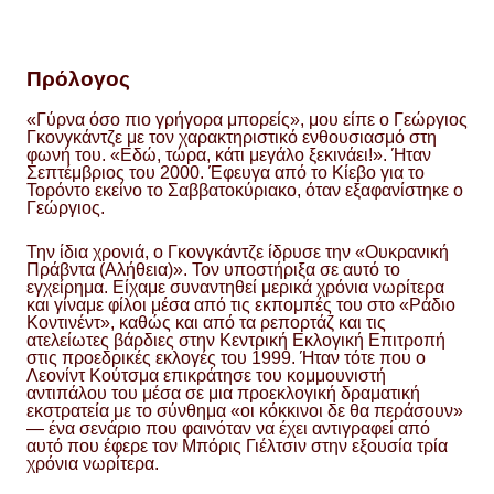
Πρόλογος
«Γύρνα όσο πιο γρήγορα μπορείς», μου είπε ο Γεώργιος
Γκονγκάντζε με τον χαρακτηριστικό ενθουσιασμό στη
φωνή του. «Εδώ, τώρα, κάτι μεγάλο ξεκινάει!». Ήταν
Σεπτέμβριος του 2000. Έφευγα από το Κίεβο για το
Τορόντο εκείνο το Σαββατοκύριακο, όταν εξαφανίστηκε ο
Γεώργιος.
Την ίδια χρονιά, ο Γκονγκάντζε ίδρυσε την «Ουκρανική
Πράβντα (Αλήθεια)». Τον υποστήριξα σε αυτό το
εγχείρημα. Είχαμε συναντηθεί μερικά χρόνια νωρίτερα
και γίναμε φίλοι μέσα από τις εκπομπές του στο «Ράδιο
Κοντινέντ», καθώς και από τα ρεπορτάζ και τις
ατελείωτες βάρδιες στην Κεντρική Εκλογική Επιτροπή
στις προεδρικές εκλογές του 1999. Ήταν τότε που ο
Λεονίντ Κούτσμα επικράτησε του κομμουνιστή
αντιπάλου του μέσα σε μια προεκλογική δραματική
εκστρατεία με το σύνθημα «οι κόκκινοι δε θα περάσουν»
— ένα σενάριο που φαινόταν να έχει αντιγραφεί από
αυτό που έφερε τον Μπόρις Γιέλτσιν στην εξουσία τρία
χρόνια νωρίτερα.