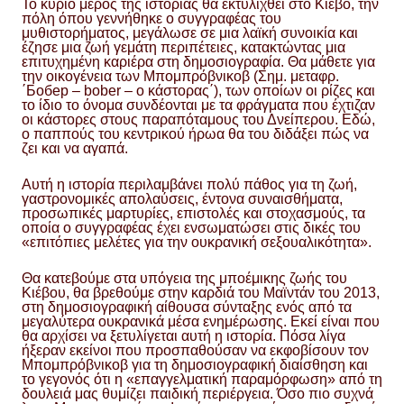
Το κύριο μέρος της ιστορίας θα εκτυλιχθεί στο Κίεβο, την
πόλη όπου γεννήθηκε ο συγγραφέας του
μυθιστορήματος, μεγάλωσε σε μια λαϊκή συνοικία και
έζησε μια ζωή γεμάτη περιπέτειες, κατακτώντας μια
επιτυχημένη καριέρα στη δημοσιογραφία. Θα μάθετε για
την οικογένεια των Μπομπρόβνικοβ (Σημ. μεταφρ.
΄Бобер – bober – ο κάστορας΄), των οποίων οι ρίζες και
το ίδιο το όνομα συνδέονται με τα φράγματα που έχτιζαν
οι κάστορες στους παραπόταμους του Δνείπερου. Εδώ,
ο παππούς του κεντρικού ήρωα θα του διδάξει πώς να
ζει και να αγαπά.
Αυτή η ιστορία περιλαμβάνει πολύ πάθος για τη ζωή,
γαστρονομικές απολαύσεις, έντονα συναισθήματα,
προσωπικές μαρτυρίες, επιστολές και στοχασμούς, τα
οποία ο συγγραφέας έχει ενσωματώσει στις δικές του
«επιτόπιες μελέτες για την ουκρανική σεξουαλικότητα».
Θα κατεβούμε στα υπόγεια της μποέμικης ζωής του
Κιέβου, θα βρεθούμε στην καρδιά του Μαϊντάν του 2013,
στη δημοσιογραφική αίθουσα σύνταξης ενός από τα
μεγαλύτερα ουκρανικά μέσα ενημέρωσης. Εκεί είναι που
θα αρχίσει να ξετυλίγεται αυτή η ιστορία. Πόσα λίγα
ήξεραν εκείνοι που προσπαθούσαν να εκφοβίσουν τον
Μπομπρόβνικοβ για τη δημοσιογραφική διαίσθηση και
το γεγονός ότι η «επαγγελματική παραμόρφωση» από τη
δουλειά μας θυμίζει παιδική περιέργεια. Όσο πιο συχνά