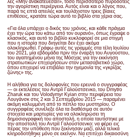
λες «Μην ανακατεύεσαι!», τόσο περισσότερο πυροδοτείς
την αγορίστικη περιέργεια. Αυτός είναι και ο λόγος που,
παρά τις επτά απειλές και τουλάχιστον τρεις βίαιες
επιθέσεις, κρατάτε τώρα αυτό το βιβλίο στα χέρια σας.
«Για όλα υπάρχει ο δικός του χρόνος, και κάθε πράγμα
έχει την ώρα του κάτω από τον ουρανό», όπως έγραψε ο
κλασικός, και αυτό το βιβλίο κυκλοφορεί σε μια στιγμή
που η ιστορία που διηγείται δεν έχει ακόμα
ολοκληρωθεί. Γράφω αυτές τις γραμμές στα τέλη Ιουλίου
του 2021, μία εβδομάδα πριν την έναρξη του Αυγούστου,
του αγαπημένου μήνα της Μόσχας για την εκκίνηση
στρατιωτικών επιχειρήσεων στον μετασοβιετικό χώρο,
όπου επιχειρεί να επιβάλει την ηγεμονία της «γκρίζας
ζώνης» της.
Η αλήθεια για τις δολοφονίες που ερευνά ο συγγραφέας
— οι εκτελέσεις του Αντρίϊ Γαλούστσενκο, του Dmytro
Zharuk και του Volodymyr Kyian στην περιφέρεια του
Λουγάνσκ στις 2 και 3 Σεπτεμβρίου 2015 — παραμένει
ακόμη καλυμμένη από το πέπλο του μυστηρίου. Ο
συγγραφέας συνέλεξε όλα τα διαθέσιμα σε αυτόν
στοιχεία και μαρτυρίες για να ολοκληρώσει τη
δημοσιογραφική του αποστολή, η οποία ταυτίστηκε με
την αποστολή του Αντρίϊ Γαλούστσενκο: να φέρει εις
πέρας την υπόθεση που ξεκίνησαν μαζί, αλλά τελικά
κληροδοτήθηκε μόνο σε εκείνον. Να επιτύχει δικαιοσύνη