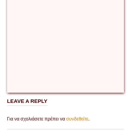
ντοκουμέντο
Ολεξίϊ
Μπομπρόβνικοβ
Ουκρανια
ρωσο-
ουκρανικός
πόλεμος
Στέφαν
Μπαντέρα
LEAVE A REPLY
Για να σχολιάσετε πρέπει να
συνδεθείτε
.