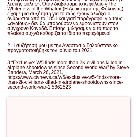
λευκής φυλής». Όταν διαβάσαμε το κεφάλαιο «The
Whiteness of the Whale» (Η Λευκότητα της Φάλαινας),
είχαμε μια συζήτηση για το πώς έχουν αλλάξει οι
άνθρωποι από το 1851 και γιατί παράγραφοι για τους
«αγρίους» δεν θα μπορούσαν να εμφανιστούν στον
σύγχρονο Καναδά. Επίσης, μιλήσαμε για το πώς το
πλαίσιο συχνά καθορίζει το ίδιο το περιεχόμενο!
2 Η συζήτησή μου με την Αναστασία Γαλούστσενκο
πραγματοποιήθηκε τον Ιούνιο του 2021.
3 “Exclusive: W5 finds more than 2K civilians killed in
airplane shootdowns since Second World War” by Steve
Bandera, March 26, 2021,
https://www.ctvnews.ca/w5/exclusive-w5-finds-more-
than-2k-civilians-killed-in-airplane-shootdowns-since-
second-world-war-1.5362523
Αντρίϊ
Γαλούστσενκο
γκρίζα
ζώνη
δολοφονίες
λαθρεμπόριο
μυθιστόρημα-