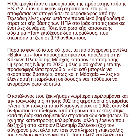
Η Ουκρανία ήταν ο προορισμός της πρόσφατης πτήσης
PS 752, όταν η ουκρανική αεροπορική εταιρεία
αποφάσισε να απογειώσει το αεροσκάφος από την
Τεχεράνη λίγες ώρες μετά τον πυραυλικό βομβαρδισμό
στρατιωτικής βάσης των ΗΠΑ στο Ιράκ από τις ιρανικές
ένοπλες δυνάμεις. Τότε, ένα ρωσικής κατασκευής
σύστημα «Tor» εκτόξευσε δύο πυραύλους, που
στέρησαν τη ζωή σε 176 ανθρώπους.
Παρά το φονικό ιστορικό τους, τα πιο σύγχρονα μοντέλα
«Buk» και «Tor» παρουσιάστηκαν σε παρέλαση στην
Κόκκινη Πλατεία της Μόσχας κατά τον εορτασμό της
Ημέρας της Νίκης το 2020, μόλις μισό χρόνο μετά την
προαναφερθείσα τραγωδία. «Και εσύ μπορείς να
σκορπίσεις δυστυχία, όπως και η Μόσχα!» — λες και
έλεγε αυτή η παρέλαση σε όσους είναι πρόθυμοι να
αγοράζουν ρωσικά όπλα.
Ο κατάλογος που ξεκινήσαμε νωρίτερα περιλαμβάνει και
την τραγωδία της πτήσης 902 της αεροπορικής εταιρείας
«Aeroflot» πάνω από το Κρασνογιάρσκ το 1962, όταν 84
άνθρωποι σκοτώθηκαν από πύραυλο που εκτοξεύτηκε
κατά τη διάρκεια σοβιετικών στρατιωτικών ασκήσεων. Τα
ίχνη της καταστροφής καλύφθηκαν, αλλά η έρευνα που
διεξήχθη από κάποιον Βλαντιμίρ Ζελένσκι (όχι τον
σύγχρονό μας, αλλά τον τότε αναπληρωτή επικεφαλής
του σχεδιαστικού γραφείου Σ. Τούπολεβ) κατέληξε στο