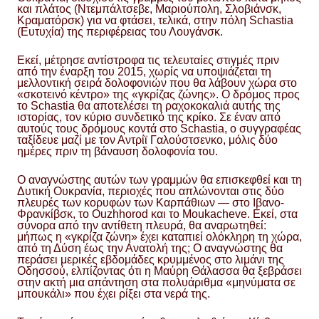
και πλάτος (Ντεμπάλτσεβε, Μαριούπολη, Σλοβιάνσκ,
Κραματόρσκ) για να φτάσει, τελικά, στην πόλη Schastia
(Ευτυχία) της περιφέρειας του Λουγάνσκ.
Εκεί, μέτρησε αντίστροφα τις τελευταίες στιγμές πριν
από την έναρξη του 2015, χωρίς να υποψιάζεται τη
μελλοντική σειρά δολοφονιών που θα λάβουν χώρα στο
«σκοτεινό κέντρο» της «γκρίζας ζώνης». Ο δρόμος προς
το Schastia θα αποτελέσει τη ραχοκοκαλιά αυτής της
ιστορίας, τον κύριο συνδετικό της κρίκο. Σε έναν από
αυτούς τους δρόμους κοντά στο Schastia, ο συγγραφέας
ταξίδευε μαζί με τον Αντρίϊ Γαλούστσενκο, μόλις δύο
ημέρες πριν τη βάναυση δολοφονία του.
Ο αναγνώστης αυτών των γραμμών θα επισκεφθεί και τη
Δυτική Ουκρανία, περιοχές που απλώνονται στις δύο
πλευρές των κορυφών των Καρπάθιων — στο Ιβανο-
Φρανκίβσκ, το Ouzhhorod και το Moukacheve. Εκεί, στα
σύνορα από την αντίθετη πλευρά, θα αναρωτηθεί:
μήπως η «γκρίζα ζώνη» έχει καταπιεί ολόκληρη τη χώρα,
από τη Δύση έως την Ανατολή της; Ο αναγνώστης θα
περάσει μερικές εβδομάδες κρυμμένος στο λιμάνι της
Οδησσού, ελπίζοντας ότι η Μαύρη Θάλασσα θα ξεβράσει
στην ακτή μια απάντηση στα πολυάριθμα «μηνύματα σε
μπουκάλι» που έχει ρίξει στα νερά της.