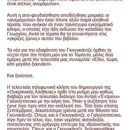
είναι απλώς ανεμόμυλοι».
Αυτή η αντι-ψευδαίσθηση αποδείχθηκε μοιραία: οι
«ανεμόμυλοι» δεν ήταν τίποτε άλλο παρά αληθινά
τέρατα, που ανήκαν σε έναν πανίσχυρο εγκληματικό
κόσμο, ο οποίος είχε ήδη εκδώσει την καταδίκη του
Γεωργίου. Αυτά τα τέρατα θα τα συναντήσετε στις
«γκρίζες ζώνες» αυτού του βιβλίου.
Τα νέα για την εξαφάνιση του Γκονγκάντζε ήρθαν τη
νύχτα πριν την πτήση μου για το Τορόντο, μόλις δύο
ημέρες μετά την τελευταία μας συνομιλία: «Εδώ, τώρα,
κάτι μεγάλο ξεκινάει!».
Και ξεκίνησε.
Η τελευταία τηλεφωνική κλήση του δημιουργού της
«Ουκρανικής Αλήθειας» ήρθε στη μνήμη μου καθώς
διάβαζα για τον τελευταίο διάλογο του Αντρίϊ «Έντριου»
Γαλούστσενκο με την κόρη του. Ήταν η συζήτηση που
έγινε λίγο πριν από την εκτέλεσή του. Τότε ήταν επίσης
Σεπτέμβριος, δεκατέσσερα χρόνια μετά τον θάνατο του
Γκονγκάντζε. Όπως και ο Γκονγκάντζε, ο Γαλούστσενκο,
λίγο πριν το τέλος του, ήταν γεμάτος αισιοδοξία,
πιστεύοντας στη γρήγορη επιτυχία της ιδεαλιστικής του
αποστολής. Όπως και ο Γκονγκάντζε, δολοφονήθηκε