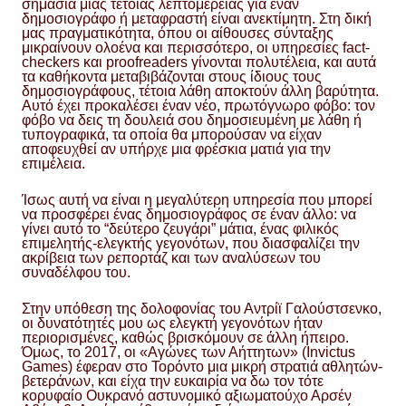
σημασία μιας τέτοιας λεπτομέρειας για έναν
δημοσιογράφο ή μεταφραστή είναι ανεκτίμητη. Στη δική
μας πραγματικότητα, όπου οι αίθουσες σύνταξης
μικραίνουν ολοένα και περισσότερο, οι υπηρεσίες fact-
checkers και proofreaders γίνονται πολυτέλεια, και αυτά
τα καθήκοντα μεταβιβάζονται στους ίδιους τους
δημοσιογράφους, τέτοια λάθη αποκτούν άλλη βαρύτητα.
Αυτό έχει προκαλέσει έναν νέο, πρωτόγνωρο φόβο: τον
φόβο να δεις τη δουλειά σου δημοσιευμένη με λάθη ή
τυπογραφικά, τα οποία θα μπορούσαν να είχαν
αποφευχθεί αν υπήρχε μια φρέσκια ματιά για την
επιμέλεια.
Ίσως αυτή να είναι η μεγαλύτερη υπηρεσία που μπορεί
να προσφέρει ένας δημοσιογράφος σε έναν άλλο: να
γίνει αυτό το “δεύτερο ζευγάρι” μάτια, ένας φιλικός
επιμελητής-ελεγκτής γεγονότων, που διασφαλίζει την
ακρίβεια των ρεπορτάζ και των αναλύσεων του
συναδέλφου του.
Στην υπόθεση της δολοφονίας του Αντρίϊ Γαλούστσενκο,
οι δυνατότητές μου ως ελεγκτή γεγονότων ήταν
περιορισμένες, καθώς βρισκόμουν σε άλλη ήπειρο.
Όμως, το 2017, οι «Αγώνες των Αήττητων» (Invictus
Games) έφεραν στο Τορόντο μια μικρή στρατιά αθλητών-
βετεράνων, και είχα την ευκαιρία να δω τον τότε
κορυφαίο Ουκρανό αστυνομικό αξιωματούχο Αρσέν