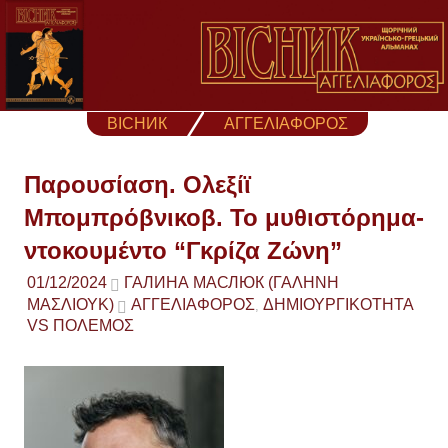
Skip
to
content
ВІСНИК
ΑΓΓΕΛΙΑΦΟΡΟΣ
Παρουσίαση. Ολεξίϊ
Μπομπρόβνικοβ. Το μυθιστόρημα-
ντοκουμέντο “Γκρίζα Ζώνη”
01/12/2024
ГАЛИНА МАСЛЮК (ΓΑΛΉΝΗ
ΜΑΣΛΙΟΎΚ)
ΑΓΓΕΛΙΑΦΟΡΟΣ
ΔΗΜΙΟΥΡΓΙΚΟΤΗΤΑ
,
VS ΠΟΛΕΜΟΣ