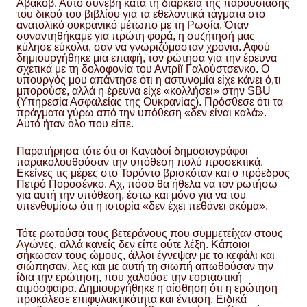
Αβάκοβ. Αυτό συνέβη κατά τη διάρκεια της παρουσίασης
του δικού του βιβλίου για τα εθελοντικά τάγματα στο
ανατολικό ουκρανικό μέτωπο με τη Ρωσία. Όταν
συναντηθήκαμε για πρώτη φορά, η συζήτησή μας
κύλησε εύκολα, σαν να γνωριζόμασταν χρόνια. Αφού
δημιουργήθηκε μια επαφή, τον ρώτησα για την έρευνα
σχετικά με τη δολοφονία του Αντρίϊ Γαλούστσενκο. Ο
υπουργός μου απάντησε ότι η αστυνομία είχε κάνει ό,τι
μπορούσε, αλλά η έρευνα είχε «κολλήσει» στην SBU
(Υπηρεσία Ασφαλείας της Ουκρανίας). Πρόσθεσε ότι τα
πράγματα γύρω από την υπόθεση «δεν είναι καλά».
Αυτό ήταν όλο που είπε.
Παρατήρησα τότε ότι οι Καναδοί δημοσιογράφοι
παρακολουθούσαν την υπόθεση πολύ προσεκτικά.
Εκείνες τις μέρες στο Τορόντο βρισκόταν και ο πρόεδρος
Πετρό Ποροσένκο. Αχ, πόσο θα ήθελα να τον ρωτήσω
για αυτή την υπόθεση, έστω και μόνο για να του
υπενθυμίσω ότι η ιστορία «δεν έχει πεθάνει ακόμα».
Τότε ρωτούσα τους βετεράνους που συμμετείχαν στους
Αγώνες, αλλά κανείς δεν είπε ούτε λέξη. Κάποιοι
σήκωσαν τους ώμους, άλλοι έγνεψαν με το κεφάλι και
σιώπησαν, λες και με αυτή τη σιωπή απωθούσαν την
ίδια την ερώτηση, που χαλούσε την εορταστική
ατμόσφαιρα. Δημιουργήθηκε η αίσθηση ότι η ερώτηση
προκάλεσε επιφυλακτικότητα και ένταση. Ειδικά