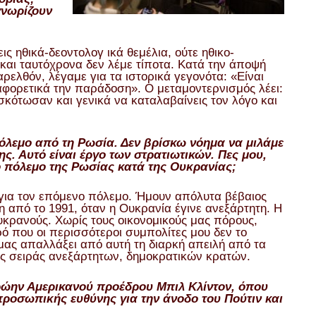
γνωρίζουν
ις ηθικά-δεοντολογ ικά θεμέλια, ούτε ηθικο-
α και ταυτόχρονα δεν λέμε τίποτα. Κατά την άποψή
ρελθόν, λέγαμε για τα ιστορικά γεγονότα: «Είναι
φορετικά την παράδοση». Ο μεταμοντερνισμός λέει:
σκότωσαν και γενικά να καταλαβαίνεις τον λόγο και
πόλεμο από τη Ρωσία. Δεν βρίσκω νόημα να μιλάμε
ς. Αυτό είναι έργο των στρατιωτικών. Πες μου,
 πόλεμο της Ρωσίας κατά της Ουκρανίας;
για τον επόμενο πόλεμο. Ήμουν απόλυτα βέβαιος
η από το 1991, όταν η Ουκρανία έγινε ανεξάρτητη. Η
υκρανούς. Χωρίς τους οικονομικούς μας πόρους,
ό που οι περισσότεροι συμπολίτες μου δεν το
μας απαλλάξει από αυτή τη διαρκή απειλή από τα
ιας σειράς ανεξάρτητων, δημοκρατικών κρατών.
ρώην Αμερικανού προέδρου Μπιλ Κλίντον, όπου
προσωπικής ευθύνης για την άνοδο του Πούτιν και