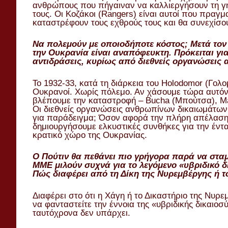
ανθρώπους που πήγαιναν να καλλιεργήσουν τη γη
τους. Οι Κοζάκοι (Rangers) είναι αυτοί που πραγ
καταστρέφουν τους εχθρούς τους και θα συνεχίσου
Να πολεμούν με οποιοδήποτε κόστος; Μετά το
την Ουκρανία είναι αναπόφευκτη. Πρόκειται γι
αντιδράσεις, κυρίως από διεθνείς οργανώσεις
Το 1932-33, κατά τη διάρκεια του Holodomor (Γο
Ουκρανοί. Χωρίς πόλεμο. Αν χάσουμε τώρα αυτόν
βλέπουμε την καταστροφή – Bucha (Μπούτσα), Mari
Οι διεθνείς οργανώσεις ανθρωπίνων δικαιωμάτων;
για παράδειγμα; Όσον αφορά την πλήρη απέλαση,
δημιουργήσουμε ελκυστικές συνθήκες για την έντα
κρατικό χώρο της Ουκρανίας.
Ο Πούτιν θα πεθάνει πιο γρήγορα παρά να σταμ
ΜΜΕ μιλούν συχνά για το λεγόμενο «υβριδικό δικ
Πώς διαφέρει από τη Δίκη της Νυρεμβέργης ή το
Διαφέρει στο ότι η Χάγη ή το Δικαστήριο της Νυρ
να φανταστείτε την έννοια της «υβριδικής δικαιοσ
ταυτόχρονα δεν υπάρχει.