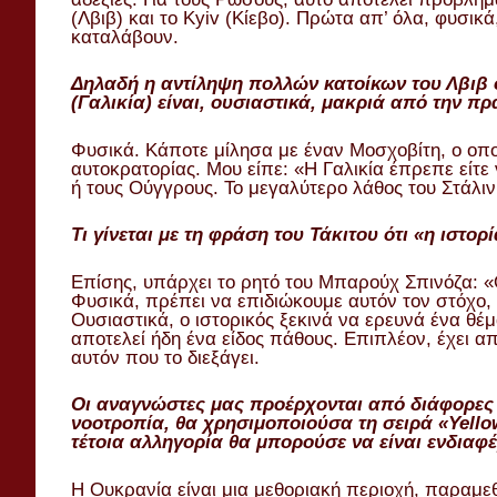
(Λβιβ) και το Kyiv (Κίεβο). Πρώτα απ’ όλα, φυσικ
καταλάβουν.
Δηλαδή η αντίληψη πολλών κατοίκων του Λβιβ ό
(Γαλικία) είναι, ουσιαστικά, μακριά από την πρ
Φυσικά. Κάποτε μίλησα με έναν Μοσχοβίτη, ο οπο
αυτοκρατορίας. Μου είπε: «Η Γαλικία έπρεπε είτε
ή τους Ούγγρους. Το μεγαλύτερο λάθος του Στάλι
Τι γίνεται με τη φράση του Τάκιτου ότι «η ιστο
Επίσης, υπάρχει το ρητό του Μπαρούχ Σπινόζα: «Ο
Φυσικά, πρέπει να επιδιώκουμε αυτόν τον στόχο, 
Ουσιαστικά, ο ιστορικός ξεκινά να ερευνά ένα θέμ
αποτελεί ήδη ένα είδος πάθους. Επιπλέον, έχει α
αυτόν που το διεξάγει.
Οι αναγνώστες μας προέρχονται από διάφορες 
νοοτροπία, θα χρησιμοποιούσα τη σειρά «Yellow
τέτοια αλληγορία θα μπορούσε να είναι ενδιαφ
Η Ουκρανία είναι μια μεθοριακή περιοχή, παραμε