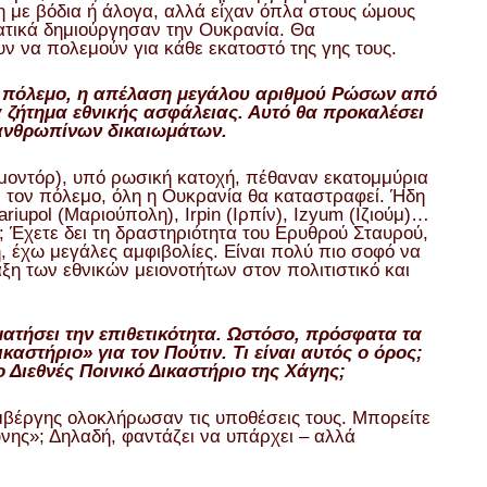
 με βόδια ή άλογα, αλλά είχαν όπλα στους ώμους
ματικά δημιούργησαν την Ουκρανία. Θα
ν να πολεμούν για κάθε εκατοστό της γης τους.
ν πόλεμο, η απέλαση μεγάλου αριθμού Ρώσων από
α ζήτημα εθνικής ασφάλειας. Αυτό θα προκαλέσει
 ανθρωπίνων δικαιωμάτων.
λομοντόρ), υπό ρωσική κατοχή, πέθαναν εκατομμύρια
 τον πόλεμο, όλη η Ουκρανία θα καταστραφεί. Ήδη
upol (Μαριούπολη), Irpin (Ιρπίν), Izyum (Ιζιούμ)…
 Έχετε δει τη δραστηριότητα του Ερυθρού Σταυρού,
 έχω μεγάλες αμφιβολίες. Είναι πολύ πιο σοφό να
ξη των εθνικών μειονοτήτων στον πολιτιστικό και
ατήσει την επιθετικότητα. Ωστόσο, πρόσφατα τα
αστήριο» για τον Πούτιν. Τι είναι αυτός ο όρος;
 Διεθνές Ποινικό Δικαστήριο της Χάγης;
εμβέργης ολοκλήρωσαν τις υποθέσεις τους. Μπορείτε
ύνης»; Δηλαδή, φαντάζει να υπάρχει – αλλά