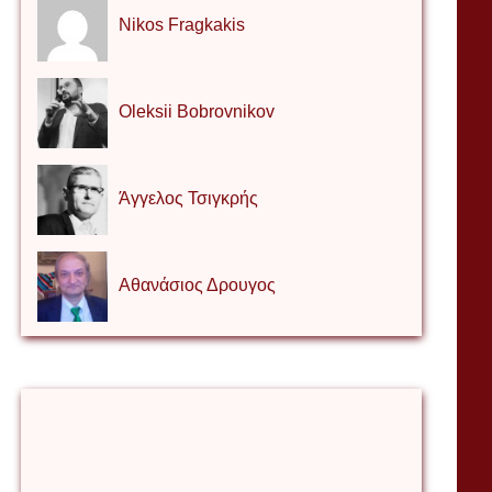
Nikos Fragkakis
Oleksii Bobrovnikov
Άγγελος Τσιγκρής
Αθανάσιος Δρουγος
Αλέξιος Κάκκος
Βίρα Κόνικ