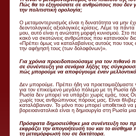
Πώς θα το εξηγούσατε σε ανθρώπους που δεν 
την πολιτιστική ορολογία;
Ο μεταμοντερνισμός είναι η δυνατότητα να μην έχε
δεοντολογικές αξιολογικές κρίσεις. Λέμε τα πάντ
μου, αυτό είναι η ανώτατη μορφή κυνισμού. Στο πα
κακό να σκοτώνεις ανθρώπους που κατανοούν δια
«Πρέπει όμως να καταλαβαίνεις αυτούς που τους 
την αφήγησή τους (των δολοφόνων)».
Για χρόνια προειδοποιούσαμε για τον πιθανό 
σε συνέντευξη για σενάρια λήξης της σύγκρουση
πώς μπορούμε να αποφύγουμε έναν μελλοντικό
Δεν μπορούμε. Πρέπει ήδη να προετοιμαζόμαστε 
για τον επικείμενο μεγάλο πόλεμο με τη Ρωσία ήδ
Ρωσία δεν μπορεί να υπάρξει χωρίς εμάς, τους Ο
χωρίς τους ανθρώπινους πόρους μας. Είναι θλιβερ
καταλάβαιναν. Το μόνο που μπορεί υποθετικά να 
βορειοανατολικά είναι η δημιουργία στη Ρωσία μ
Πρόσφατα δημοσιεύθηκε μια συνέντευξη του π
εκφράζει την απογοήτευσή του και το αίσθημα 
τη μεταμόρφωσή του σε δικτάτορα.