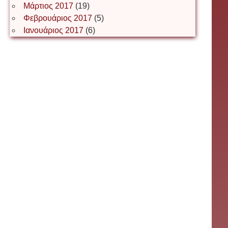
Μάρτιος 2017
(19)
Інга Короткевич
Φεβρουάριος 2017
(5)
Ιανουάριος 2017
(6)
Ірина Ключковська
Ірина Наконечна
Ірина Осінчук
Ірина Пясецька
Ірина Ґрідіна