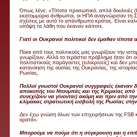
Όπως λένε: «Τίποτα προσωπικό, απλά δουλειές (b
εκατομμύρια άνθρωποι, οι ΗΠΑ αναγνώρισαν τη Σ
σχέσεις με αυτό το απάνθρωπο κράτος. Είναι καλ
υπόψη τα λάθη που έκαναν κάποτε.
Γιατί οι Ουκρανοί πολιτικοί δεν έμαθαν τίποτα
Ποιοι από τους πολιτικούς μας γνωρίζουν την ιστο
γνωρίζουν. Αλλά το τεράστιο πρόβλημα ήταν ότι ο
πολιτιστικούς παράγοντες (ειλικρινείς) και δεν 
κατανόηση της ουσίας της Ουκρανίας, της ιστορίας 
Ρωσίας.
Πολλοί γνωστοί Ουκρανοί συγγραφείς έκαναν δ
αποκοπής του Ντονμπάς και της Κριμαίας από τ
συνεχίζουν να γίνονται) ακόμη και πριν από τ
κλίμακας στρατιωτική εισβολή της Ρωσίας στη
Δεν έχω γνώση όλων των επιχειρήσεων της FSB κα
ορατά».
Μπορούμε να πούμε ότι η σύγκρουση και η επι