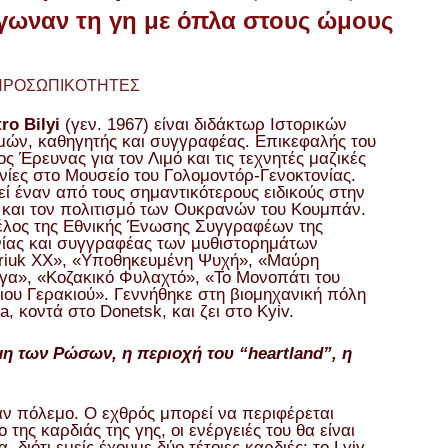
ωναν τη γη με όπλα στους ώμους
ΠΡΟΣΩΠΙΚΟΤΗΤΕΣ
ro Bilyi
(γεν. 1967) είναι διδάκτωρ Ιστορικών
μών, καθηγητής και συγγραφέας. Επικεφαλής του
ς Έρευνας για τον Λιμό και τις τεχνητές μαζικές
νίες στο Μουσείο του Γολομοντόρ-Γενοκτονίας.
ί έναν από τους σημαντικότερους ειδικούς στην
 και τον πολιτισμό των Ουκρανών του Κουμπάν.
μέλος της Εθνικής Ένωσης Συγγραφέων της
ίας και συγγραφέας των μυθιστορημάτων
riuk XX», «Υποθηκευμένη Ψυχή», «Μαύρη
γα», «Κοζακικό Φυλαχτό», «Το Μονοπάτι του
ου Γερακιού». Γεννήθηκε στη βιομηχανική πόλη
a, κοντά στο Donetsk, και ζει στο Kyiv.
μη των Ρώσων, η περιοχή του “heartland”, η
ναν πόλεμο. Ο εχθρός μπορεί να περιφέρεται
της καρδιάς της γης, οι ενέργειές του θα είναι
 διότι εμείς έχουμε δύο τέτοιες καρδιές: το Lviv