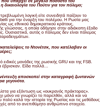
 που υπάρχει σε μεγάλο ποσοστό του
η δικαιολογία του Πούτιν για τον πόλεμο;
στρεβλωμένη λογική είτε συνειδητά παίζουν το
belli για την έναρξη του πολέμου. Η Ρωσία μας
νίας ως εθνικού δημοκρατικού κράτους,
ής γλώσσας, η οποία οδήγησε στην αδιάκοπη έξοδο
ς. Ουσιαστικά, αυτός ο πόλεμος δεν είναι πόλεμος
παραδειγμάτων.
καταλείψεις το Ντονέτσκ, που κατέλαβαν οι
μέρες;
ό ειδικές μονάδες της ρωσικής GRU και της FSB.
α έβρισκαν. Είδα πολλά…
συνέντευξη αποσκοπεί στην καταγραφή ζωντανών
ρα γεγονότα.
 λίστα για εξόντωση ως «ουκρανός πράκτορας».
όχι μόνο να γνωρίζει το παρελθόν, αλλά και να
ω πολύ καλά την ιστορία της Ρωσίας και τις μεθόδους
ιοχές από το ανεπιθύμητο ανθρώπινο στοιχείο.