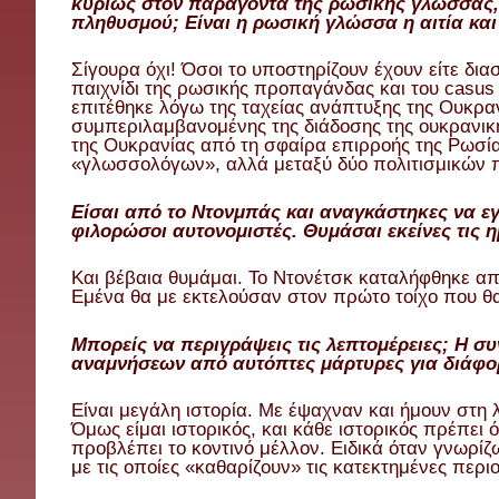
κυρίως στον παράγοντα της ρωσικής γλώσσας,
πληθυσμού; Είναι η ρωσική γλώσσα η αιτία και 
Σίγουρα όχι! Όσοι το υποστηρίζουν έχουν είτε δια
παιχνίδι της ρωσικής προπαγάνδας και του casus 
επιτέθηκε λόγω της ταχείας ανάπτυξης της Ουκρα
συμπεριλαμβανομένης της διάδοσης της ουκρανικ
της Ουκρανίας από τη σφαίρα επιρροής της Ρωσία
«γλωσσολόγων», αλλά μεταξύ δύο πολιτισμικών 
Είσαι από το Ντονμπάς και αναγκάστηκες να εγ
φιλορώσοι αυτονομιστές. Θυμάσαι εκείνες τις η
Και βέβαια θυμάμαι. Το Ντονέτσκ καταλήφθηκε απ
Εμένα θα με εκτελούσαν στον πρώτο τοίχο που θ
Μπορείς να περιγράψεις τις λεπτομέρειες; Η 
αναμνήσεων από αυτόπτες μάρτυρες για διάφο
Είναι μεγάλη ιστορία. Με έψαχναν και ήμουν στη
Όμως είμαι ιστορικός, και κάθε ιστορικός πρέπει 
προβλέπει το κοντινό μέλλον. Ειδικά όταν γνωρίζ
με τις οποίες «καθαρίζουν» τις κατεκτημένες περ