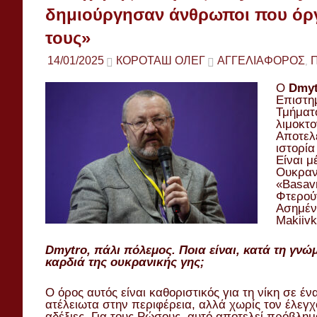
δημιούργησαν άνθρωποι που όργ
τους»
14/01/2025
КОРОТАШ ОЛЕГ
ΑΓΓΕΛΙΑΦΟΡΟΣ
,
Ο
Dmyt
Επιστη
Τμήματο
λιμοκτο
Αποτελε
ιστορία
Είναι 
Ουκραν
«Basav
Φτερού
Ασημένι
Makiivk
Dmytro, πάλι πόλεμος. Ποια είναι, κατά τη γνώ
καρδιά της ουκρανικής γης;
Ο όρος αυτός είναι καθοριστικός για τη νίκη σε έ
ατέλειωτα στην περιφέρεια, αλλά χωρίς τον έλεγχο 
αδέξιες. Για τους Ρώσους, αυτό αποτελεί πρόβλημα,