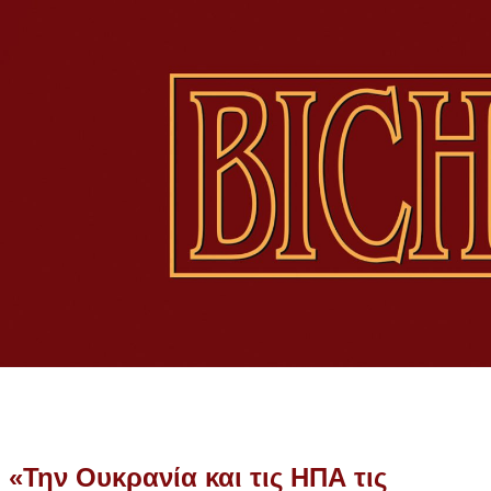
 «Την Ουκρανία και τις ΗΠΑ τις