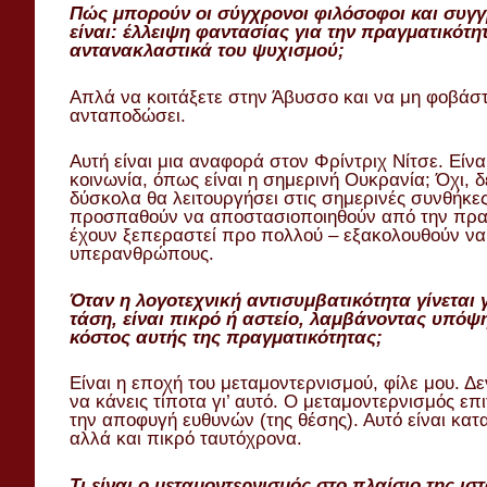
Πώς μπορούν οι σύγχρονοι φιλόσοφοι και συγγρ
είναι: έλλειψη φαντασίας για την πραγματικότ
αντανακλαστικά του ψυχισμού;
Απλά να κοιτάξετε στην Άβυσσο και να μη φοβάσ
ανταποδώσει.
Αυτή είναι μια αναφορά στον Φρίντριχ Νίτσε. Είναι
κοινωνία, όπως είναι η σημερινή Ουκρανία; Όχι, 
δύσκολα θα λειτουργήσει στις σημερινές συνθήκε
προσπαθούν να αποστασιοποιηθούν από την πραγ
έχουν ξεπεραστεί προ πολλού – εξακολουθούν να
υπερανθρώπους.
Όταν η λογοτεχνική αντισυμβατικότητα γίνεται 
τάση, είναι πικρό ή αστείο, λαμβάνοντας υπόψ
κόστος αυτής της πραγματικότητας;
Είναι η εποχή του μεταμοντερνισμού, φίλε μου. Δ
να κάνεις τίποτα γι’ αυτό. Ο μεταμοντερνισμός επ
την αποφυγή ευθυνών (της θέσης). Αυτό είναι κατ
αλλά και πικρό ταυτόχρονα.
Τι είναι ο μεταμοντερνισμός στο πλαίσιο της ιστ