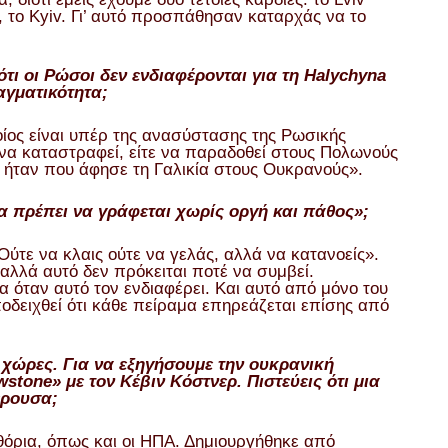
ά, το Kyiv. Γι’ αυτό προσπάθησαν καταρχάς να το
τι οι Ρώσοι δεν ενδιαφέρονται για τη Halychyna
αγματικότητα;
ίος είναι υπέρ της ανασύστασης της Ρωσικής
 να καταστραφεί, είτε να παραδοθεί στους Πολωνούς
ν ήταν που άφησε τη Γαλικία στους Ουκρανούς».
ρία πρέπει να γράφεται χωρίς οργή και πάθος»;
ύτε να κλαις ούτε να γελάς, αλλά να κατανοείς».
αλλά αυτό δεν πρόκειται ποτέ να συμβεί.
α όταν αυτό τον ενδιαφέρει. Και αυτό από μόνο του
ποδειχθεί ότι κάθε πείραμα επηρεάζεται επίσης από
χώρες. Για να εξηγήσουμε την ουκρανική
stone» με τον Κέβιν Κόστνερ. Πιστεύεις ότι μια
έρουσα;
θόρια, όπως και οι ΗΠΑ. Δημιουργήθηκε από