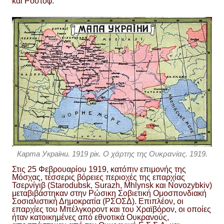
και Ροστόφ.
Карта України. 1919 рік. Ο χάρτης της Ουκρανίας. 1919.
Στις 25 Φεβρουαρίου 1919, κατόπιν επιμονής της
Μόσχας, τέσσερις βόρειες περιοχές της επαρχίας
Τσερνίγιβ (Starodubsk, Surazh, Mhlynsk και Novozybkiv)
μεταβιβάστηκαν στην Ρώσικη Σοβιετική Ομοσπονδιακή
Σοσιαλιστική Δημοκρατία (ΡΣΟΣΔ). Επιπλέον, οι
επαρχίες του Μπέλγκοροντ και του Χραϊβόρον, οι οποίες
ήταν κατοικημένες από εθνοτικά Ουκρανούς,