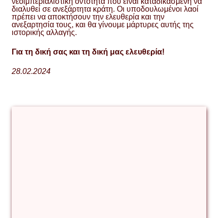
νεοϊμπεριαλιστική οντότητα που είναι καταδικασμένη να
διαλυθεί σε ανεξάρτητα κράτη. Οι υποδουλωμένοι λαοί
πρέπει να αποκτήσουν την ελευθερία και την
ανεξαρτησία τους, και θα γίνουμε μάρτυρες αυτής της
ιστορικής αλλαγής.
Για τη δική σας και τη δική μας ελευθερία!
28.02.2024
Ανώτατο
Σοβιέτ
της
ΕΣΣΔ
ιστορία
της
Ουκρανίας
Κριμαία
Ουκρανια
ρώσικη
επιθετικότητα
ρωσική
ομοσπονδία