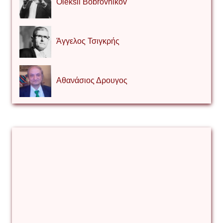
Oleksii Bobrovnikov
Άγγελος Τσιγκρής
Αθανάσιος Δρουγος
Αλέξιος Κάκκος
Βίρα Κόνικ
Βιταλιυ Κλιμτσουκ