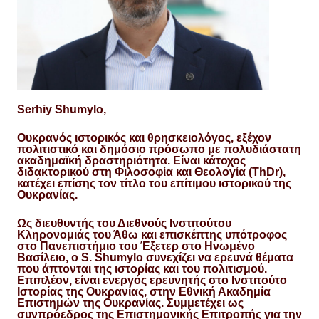
Serhiy Shumylo,
Ουκρανός ιστορικός και θρησκειολόγος, εξέχον
πολιτιστικό και δημόσιο πρόσωπο με πολυδιάστατη
ακαδημαϊκή δραστηριότητα.
Είναι κάτοχος
διδακτορικ
ού στη Φιλοσοφία και Θεολογία (ThDr),
κατέχει επίσης τον τίτλο του επίτιμου ιστορικού της
Ουκρανίας.
Ως διευθυντής του Διεθνούς Ινστιτούτου
Κληρονομιάς του Άθω και επισκέπτης υπότροφος
στο Πανεπιστήμιο του Έξετερ στο Ηνωμένο
Βασίλειο, ο S. Shumylo συνεχίζει να ερευνά θέματα
που άπτονται της ιστορίας και του πολιτισμού.
Επιπλέον, είναι ενεργός ερευνητής στο Ινστιτούτο
Ιστορίας της Ουκρανίας, στην Εθνική Ακαδημία
Επιστημών της Ουκρανίας. Συμμετέχει ως
συνπρόεδρος της Επιστημονικής Επιτροπής για την