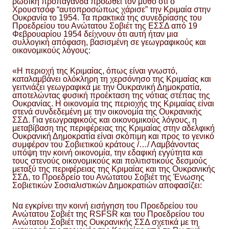
ρωσική προπαγάνδα προωθεί τον μύθο ότι ο
Χρουστσόφ “αυτοπροσώπως χάρισε” την Κριμαία στην
Ουκρανία το 1954. Τα πρακτικά της συνεδρίασης του
Προεδρείου του Ανώτατου Σοβιέτ της ΕΣΣΔ από 19
Φεβρουαρίου 1954 δείχνουν ότι αυτή ήταν μια
συλλογική απόφαση, βασισμένη σε γεωγραφικούς και
οικονομικούς λόγους:
«Η περιοχή της Κριμαίας, όπως είναι γνωστό,
καταλαμβάνει ολόκληρη τη χερσόνησο της Κριμαίας και
γειτνιάζει γεωγραφικά με την Ουκρανική Δημοκρατία,
αποτελώντας φυσική προέκταση της νότιας στέπας της
Ουκρανίας. Η οικονομία της περιοχής της Κριμαίας είναι
στενά συνδεδεμένη με την οικονομία της Ουκρανικής
ΣΣΔ. Για γεωγραφικούς και οικονομικούς λόγους, η
μεταβίβαση της περιφέρειας της Κριμαίας στην αδελφική
Ουκρανική Δημοκρατία είναι σκόπιμη και προς το γενικό
συμφέρον του Σοβιετικού κράτους /…/ Λαμβάνοντας
υπόψη την κοινή οικονομία, την εδαφική εγγύτητα και
τους στενούς οικονομικούς και πολιτιστικούς δεσμούς
μεταξύ της περιφέρειας της Κριμαίας και της Ουκρανικής
ΣΣΔ, το Προεδρείο του Ανώτατου Σοβιέτ της Ένωσης
Σοβιετικών Σοσιαλιστικών Δημοκρατιών αποφασίζει:
Να εγκρίνει την κοινή εισήγηση του Προεδρείου του
Ανώτατου Σοβιέτ της RSFSR και του Προεδρείου του
Ανώτατου Σοβιέτ της Ουκρανικής ΣΣΔ σχετικά με τη