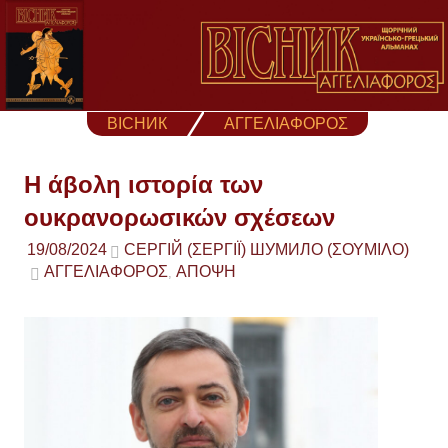
Skip
to
content
ВІСНИК
ΑΓΓΕΛΙΑΦΟΡΟΣ
Η άβολη ιστορία των
ουκρανορωσικών σχέσεων
19/08/2024
СЕРГІЙ (ΣΕΡΓΊΙ) ШУМИЛО (ΣΟΥΜΊΛΟ)
ΑΓΓΕΛΙΑΦΟΡΟΣ
ΑΠΟΨΗ
,