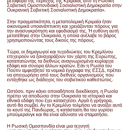
μεταφορά της περιοχής της Κριμαίας από τη Ρωσική
Σοβιετική Ομοσπονδιακή Σοσιαλιστική Δημοκρατία στην
Ουκρανική Σοβιετική Σοσιαλιστική Δημοκρατία».
Στην πραγματικότητα, η μεταπολεμική Κριμαία ήταν
οικονομικά υποανάπτυκτη και χρειάζονταν πόρους για
την ανασυγκρότηση και εφοδιασμό της. Ή ευθύνη αυτή
μετατέθηκε στην Ουκρανία, η οποία ανέλαβε το βάρος
χρησιμοποιώντας τους δικούς της πόρους.
Τώρα, οι δημαγωγοί και τυχοδιώκτες του Κρεμλίνου
επιχειρούν να ξαναχαράξουν τον χάρτη της Ευρώπης,
καταπατώντας τα διεθνώς αναγνωρισμένα κυρίαρχα
εδάφη και σύνορα άλλων κρατών. Εάν η Ρωσία του
Πούτιν αμφισβητεί τα νομικά έγγραφα της ΕΣΣΔ, πρέπει
να αποχωρήσει από τους διεθνείς οργανισμούς που
εντάχθηκε ως διάδοχος του σοβιετικού καθεστώτος.
Ωστόσο, πριν κάνει οποιαδήποτε διεκδίκηση, η Ρωσία
πρέπει να αποδώσει στην Ουκρανία τα ιστορικά και
εθνικά εδάφη που έχει κατασχέσει. Αργά ή γρήγορα,
αυτό θα συμβεί. Αν το Κρεμλίνο τολμήσει να ανοίξει αυτό
το κουτί της Πανδώρας, η κατάσταση θα του γυρίσει
μπούμερανγκ και θα είναι αδύνατο να σταματήσει.
Η Ρωσική Ομοσπονδία είναι μια τεχνητή