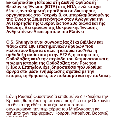
Εκκλησιαστική Ιστορία στη Διεθνή Ορθόδοξη
Θεολογική Ένωση (IOTA) στις ΗΠΑ, ενώ κατέχει
θέσεις αναπληρωτή προέδρου σε διάφορους
οργανισμούς στο Τσερνίχιβ, συμπεριλαμβανομένης
της Ένωσης Συμμετεχόντων στον Αγώνα για την
Ανεξαρτησία της Ουκρανίας τον 20ο αιώνα και της
Ένωσης Βετεράνων της Ουκρανικής Ένωσης
Ανθρωπίνων Δικαιωμάτων του Ελσίνκι.
Ο S. Shumylo είναι συγγραφέας δέκα βιβλίων και
πάνω από 100 επιστημονικών άρθρων που
καλύπτουν θέματα όπως η ιστορία του Άθω, η
ορθόδοξη αντίσταση στην ΕΣΣΔ, η ιστορία της
Ορθοδοξίας κατά την περίοδο του Χετμανάτου και η
πρώιμη ιστορία της Ορθοδοξίας
των Ρως του
Κιέβου. Επιπλέον, έχει δημοσιεύσει πολυάριθμα
άρθρα στα μέσα ενημέρωσης σχετικά με την
ιστορία, τη θρησκεία, τον πολιτισμό και την πολιτική.
Εάν η Ρωσική Ομοσπονδία επιθυμεί να διεκδικήσει την
Κριμαία, θα πρέπει πρώτα να επιστρέψει στην Ουκρανία
τα εθνικά της εδάφη που έχουν αποσπαστεί –
συγκεκριμένα, την περιφέρεια του Μπέλγκοροντ και
τμήματα των περιφερειών Κουρσκ, Μπριάνσκ, Βορόνεζ