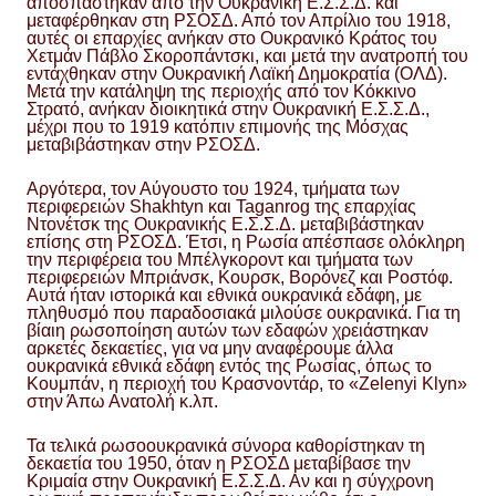
αποσπάστηκαν από την Ουκρανική Ε.Σ.Σ.Δ. και
μεταφέρθηκαν στη ΡΣΟΣΔ. Από τον Απρίλιο του 1918,
αυτές οι επαρχίες ανήκαν στο Ουκρανικό Κράτος του
Χετμάν Πάβλο Σκοροπάντσκι, και μετά την ανατροπή του
εντάχθηκαν στην Ουκρανική Λαϊκή Δημοκρατία (ΟΛΔ).
Μετά την κατάληψη της περιοχής από τον Κόκκινο
Στρατό, ανήκαν διοικητικά στην Ουκρανική Ε.Σ.Σ.Δ.,
μέχρι που το 1919 κατόπιν επιμονής της Μόσχας
μεταβιβάστηκαν στην ΡΣΟΣΔ.
Αργότερα, τον Αύγουστο του 1924, τμήματα των
περιφερειών Shakhtyn και Taganrog της επαρχίας
Ντονέτσκ της Ουκρανικής Ε.Σ.Σ.Δ. μεταβιβάστηκαν
επίσης στη ΡΣΟΣΔ. Έτσι, η Ρωσία απέσπασε ολόκληρη
την περιφέρεια του Μπέλγκοροντ και τμήματα των
περιφερειών Μπριάνσκ, Κουρσκ, Βορόνεζ και Ροστόφ.
Αυτά ήταν ιστορικά και εθνικά ουκρανικά εδάφη, με
πληθυσμό που παραδοσιακά μιλούσε ουκρανικά. Για τη
βίαιη ρωσοποίηση αυτών των εδαφών χρειάστηκαν
αρκετές δεκαετίες, για να μην αναφέρουμε άλλα
ουκρανικά εθνικά εδάφη εντός της Ρωσίας, όπως το
Κουμπάν, η περιοχή του Κρασνοντάρ, το «Zelenyi Klyn»
στην Άπω Ανατολή κ.λπ.
Τα τελικά ρωσοουκρανικά σύνορα καθορίστηκαν τη
δεκαετία του 1950, όταν η ΡΣΟΣΔ μεταβίβασε την
Κριμαία στην Ουκρανική Ε.Σ.Σ.Δ. Αν και η σύγχρονη