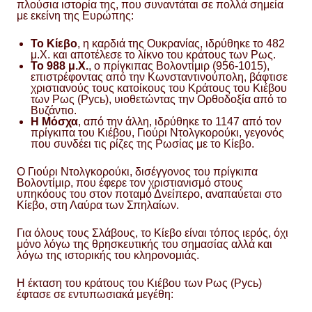
πλούσια ιστορία της, που συναντάται σε πολλά σημεία
με εκείνη της Ευρώπης:
Το Κίεβο
, η καρδιά της Ουκρανίας, ιδρύθηκε το 482
μ.Χ. και αποτέλεσε το λίκνο του κράτους των Ρως.
Το 988 μ.Χ.
, ο πρίγκιπας Βολοντίμιρ (956-1015),
επιστρέφοντας από την Κωνσταντινούπολη, βάφτισε
χριστιανούς τους κατοίκους του Κράτους του Κιέβου
των Ρως (Русь), υιοθετώντας την Ορθοδοξία από το
Βυζάντιο.
Η Μόσχα
, από την άλλη, ιδρύθηκε το 1147 από τον
πρίγκιπα του Κιέβου, Γιούρι Ντολγκορούκι, γεγονός
που συνδέει τις ρίζες της Ρωσίας με το Κίεβο.
Ο Γιούρι Ντολγκορούκι, δισέγγονος του πρίγκιπα
Βολοντίμιρ, που έφερε τον χριστιανισμό στους
υπηκόους του στον ποταμό Δνείπερο, αναπαύεται στο
Κίεβο, στη Λαύρα των Σπηλαίων.
Για όλους τους Σλάβους, το Κίεβο είναι τόπος ιερός, όχι
μόνο λόγω της θρησκευτικής του σημασίας αλλά και
λόγω της ιστορικής του κληρονομιάς.
Η έκταση του κράτους του Κιέβου των Ρως (Русь)
έφτασε σε εντυπωσιακά μεγέθη: