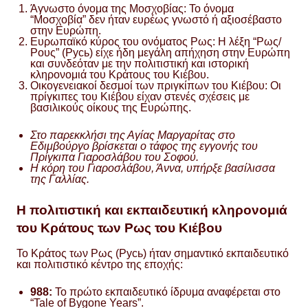
Άγνωστο όνομα της Μοσχοβίας: Το όνομα
“Μοσχοβία” δεν ήταν ευρέως γνωστό ή αξιοσέβαστο
στην Ευρώπη.
Ευρωπαϊκό κύρος του ονόματος Ρως: Η λέξη “Ρως/
Ρους” (Русь) είχε ήδη μεγάλη απήχηση στην Ευρώπη
και συνδεόταν με την πολιτιστική και ιστορική
κληρονομιά του Κράτους του Κιέβου.
Οικογενειακοί δεσμοί των πριγκίπων του Κιέβου: Οι
πρίγκιπες του Κιέβου είχαν στενές σχέσεις με
βασιλικούς οίκους της Ευρώπης.
Στο παρεκκλήσι της Αγίας Μαργαρίτας στο
Εδιμβούργο βρίσκεται ο τάφος της εγγονής του
Πρίγκιπα Γιαροσλάβου του Σοφού.
Η κόρη του Γιαροσλάβου, Άννα, υπήρξε βασίλισσα
της Γαλλίας.
Η πολιτιστική και εκπαιδευτική κληρονομιά
του Κράτους των Ρως του Κιέβου
Το Κράτος των Ρως (Русь) ήταν σημαντικό εκπαιδευτικό
και πολιτιστικό κέντρο της εποχής:
988:
Το πρώτο εκπαιδευτικό ίδρυμα αναφέρεται στο
“Tale of Bygone Years”.