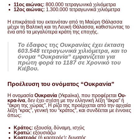
11ος αιώνας:
800.000 τετραγωνικά χιλιόμετρα
12ος αιώνας:
1.300.000 τετραγωνικά χιλιόμετρα
Η επικράτειά του εκτεινόταν από τη Μαύρη Θάλασσα
μέχρι τη Βαλτική και τη Λευκή Θάλασσα, καθιστώντας το
ένα από τα μεγαλύτερα κράτη της εποχής.
Το έδαφος της Ουκρανίας έχει έκταση
603.548 τετραγωνικά χιλιόμετρα, και το
όνομα “Ουκρανία” εμφανίζεται για
πρώτη φορά το 1187 σε Χρονικό του
Κιέβου.
Προέλευση του ονόματος “Ουκρανία”
Η ονομασία
Ουκρανία
(Україна), που προφέρεται
Ου-
κρα-ίνα
, δεν έχει σχέση με την ελληνική λέξη “άκρα” ή
“άκρη της χώρας”. Η ρίζα της προέρχεται από την αρχαία
λέξη “κρας”, γενική του “κράτος”, και συνδέεται με έννοιες
όπως:
Κράτος:
εξουσία, δύναμη, ισχύς
Κρατώ:
εξουσιάζω
Κρατερός
(ή καρτερός)
:
δυνατός