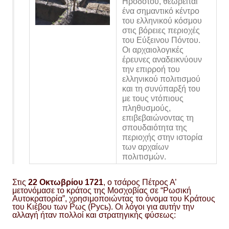
Ηροδότου, θεωρείται
ένα σημαντικό κέντρο
του ελληνικού κόσμου
στις βόρειες περιοχές
του Εύξεινου Πόντου.
Οι αρχαιολογικές
έρευνες αναδεικνύουν
την επιρροή του
ελληνικού πολιτισμού
και τη συνύπαρξή του
με τους ντόπιους
πληθυσμούς,
επιβεβαιώνοντας τη
σπουδαιότητα της
περιοχής στην ιστορία
των αρχαίων
πολιτισμών.
Στις
22 Οκτωβρίου 1721
, ο τσάρος Πέτρος Α’
μετονόμασε το κράτος της Μοσχοβίας σε “Ρωσική
Αυτοκρατορία”, χρησιμοποιώντας το όνομα του Κράτους
του Κιέβου των Ρως (Русь). Οι λόγοι για αυτήν την
αλλαγή ήταν πολλοί και στρατηγικής φύσεως: