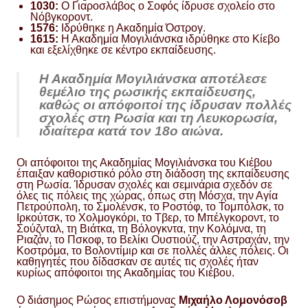
1030:
Ο Γιαροσλάβος ο Σοφός ίδρυσε σχολείο στο
Νόβγκοροντ.
1576:
Ιδρύθηκε η Ακαδημία Όστρογ.
1615:
Η Ακαδημία Μογιλιάνσκα ιδρύθηκε στο Κίεβο
και εξελίχθηκε σε κέντρο εκπαίδευσης.
Η Ακαδημία Μογιλιάνσκα αποτέλεσε
θεμέλιο της ρωσικής εκπαίδευσης,
καθώς οι απόφοιτοί της ίδρυσαν πολλές
σχολές στη Ρωσία και τη Λευκορωσία,
ιδιαίτερα κατά τον 18ο αιώνα.
Οι απόφοιτοι της Ακαδημίας Μογιλιάνσκα του Κιέβου
έπαιξαν καθοριστικό ρόλο στη διάδοση της εκπαίδευσης
στη Ρωσία. Ίδρυσαν σχολές και σεμινάρια σχεδόν σε
όλες τις πόλεις της χώρας, όπως στη Μόσχα, την Αγία
Πετρούπολη, το Σμολένσκ, το Ροστόφ, το Τομπόλσκ, το
Ιρκούτσκ, το Χολμογκόρι, το Τβερ, το Μπέλγκοροντ, το
Σούζνταλ, τη Βιάτκα, τη Βόλογκντα, την Κολόμνα, τη
Ριαζάν, το Πσκοφ, το Βελίκι Ουστιούζ, την Αστραχάν, την
Κοστρόμα, το Βολοντίμιρ και σε πολλές άλλες πόλεις. Οι
καθηγητές που δίδασκαν σε αυτές τις σχολές ήταν
κυρίως απόφοιτοι της Ακαδημίας του Κιέβου.
Ο διάσημος Ρώσος επιστήμονας
Μιχαήλο Λομονόσοβ