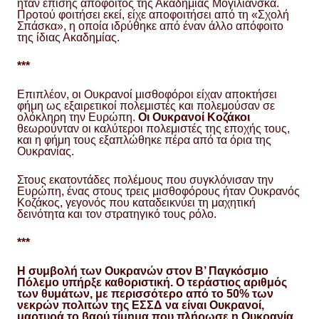
ήταν επίσης απόφοιτος της Ακαδημίας Μογιλιάνσκα.
Προτού φοιτήσει εκεί, είχε αποφοιτήσει από τη «Σχολή
Σπάσκα», η οποία ιδρύθηκε από έναν άλλο απόφοιτο
της ίδιας Ακαδημίας.
***
Επιπλέον, οι Ουκρανοί μισθοφόροι είχαν αποκτήσει
φήμη ως εξαιρετικοί πολεμιστές και πολεμούσαν σε
ολόκληρη την Ευρώπη.
Οι Ουκρανοί Κοζάκοι
θεωρούνταν οι καλύτεροι πολεμιστές της εποχής τους,
και η φήμη τους εξαπλώθηκε πέρα από τα όρια της
Ουκρανίας.
Στους εκατοντάδες πολέμους που συγκλόνισαν την
Ευρώπη, ένας στους τρεις μισθοφόρους ήταν Ουκρανός
Κοζάκος, γεγονός που καταδεικνύει τη μαχητική
δεινότητα και τον στρατηγικό τους ρόλο.
***
Η συμβολή των Ουκρανών στον Β’ Παγκόσμιο
Πόλεμο υπήρξε καθοριστική. Ο τεράστιος αριθμός
των θυμάτων, με περισσότερο από το 50% των
νεκρών πολιτών της ΕΣΣΔ να είναι Ουκρανοί,
μαρτυρά το βαρύ τίμημα που πλήρωσε η Ουκρανία