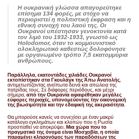
Η ουκρανική γλώσσα απαγορεύτηκε
επίσημα 134 φορές, με στόχο να
περιοριστεί η πολιτιστική έκφραση και η
εθνική συνοχή του λαού της. Οι
Ουκρανοί υπέστησαν γενοκτονία κατά
τον λιμό του 1932-1933, γνωστό ως
Holodomor, όταν το κομμουνιστικό
ολοκληρωτικό καθεστώς δολοφόνησε
με οργανωμένο τρόπο 7,5 εκατομμύρια
ανθρώπους.
Παράλληλα, εκατοντάδες χιλιάδες Ουκρανοί
εκτοπίστηκαν στα Γκουλάγκ της Άπω Ανατολής
,
αντιμετωπίζοντας ανείπωτα δεινά και απώλεια της
πατρίδας τους. Σε διάφορες περιόδους, και μέχρι
σήμερα,
από την Ουκρανία αφαιρέθηκαν μεγάλες
εύφορες περιοχές, υπονομεύοντας την οικονομική
της βιωσιμότητα και την εδαφική της ακεραιότητα
.
Θα μπορούσε κανείς να συνεχίσει με έναν μακρύ
κατάλογο εγκλημάτων και κλοπών που η Ρωσία
προσπαθεί να αποκρύψει.
Μια χώρα που το
πραγματικό της όνομα είναι Μοσχοβία, η οποία
παραμένει κληρονόμος των παραδόσεων της