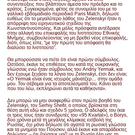
συνεντεύξεις που βλάπτουν άμεσα τον πρόεδρο και το
κράτος. Συγκεκριμένα, φέτος σε συνομιλία του με το
γαλλικό εβδομαδιαίο περιοδικό Paris Match, δήλωσε
ευθέως ότι το μεγαλύτερο λάθος του Zelenskyi ήταν η
απόρριψη του ειρηνευτικού σχεδίου της
Κωνσταντινούπολης. Και μόλις πρόσφατα αντέδρασε
στην αλλαγή του επικεφαλής του Ινστιτούτου Εθνικής
Μνήμης, συμβουλεύοντας να μη βρεθεί νέος επικεφαλής,
διότι, όπως είπε, “με την πρώτη του απόφαση θα
διαλύσει το Ινστιτούτο”.
Θα μπορούσατε να πείτε ότι είναι πρώην σύμβουλος.
Ωστόσο, έκανε τις επιθέσεις του κατά της ουκρανικής
γλώσσας ενώ ήταν σύμβουλος του Andriy Yermak, και
δεν έχουμε ξεχάσει τα λόγια του Zelenskyi, έτσι δεν είναι;
«Ο Yermak είναι ένας ισχυρός μάνατζερ… στην ομάδα
μου. Τον σέβομαι για τα αποτελέσματά του. Κάνει αυτό
που του λέω, εκπληρώνει αυτά τα καθήκοντα».
Δεν μπορώ να μην αναφερθώ στον πρώτο βοηθό του
Zelenskyi, τον Serhiy Shefir, ο οποίος βρίσκεται στη
θέση αυτή εδώ και σχεδόν 5 χρόνια. Ο αδελφός του (και
οι τρεις τους ήταν συνιδρυτές του «95 Kvartal»), ο Borys,
δύο χρόνια μετά τη μεγάλης κλίμακας εισβολή της
Ρωσίας, όχι μόνο δήλωσε ότι αγαπά τη ρωσική γλώσσα
και τα μνημεία του Πούσκιν, αλλά έκανε και απαράδεκτες
δηλώσεις – ότι ζούσαμε μαζί με τη Ρωσία όλη μας τη