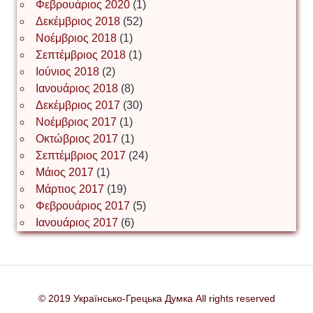
Φεβρουάριος 2020
(1)
Δεκέμβριος 2018
(52)
Іван Наконечний
Νοέμβριος 2018
(1)
Σεπτέμβριος 2018
(1)
Ιούνιος 2018
(2)
Інга Короткевич
Ιανουάριος 2018
(8)
Δεκέμβριος 2017
(30)
Νοέμβριος 2017
(1)
Ірина Ключковська
Οκτώβριος 2017
(1)
Σεπτέμβριος 2017
(24)
Μάιος 2017
(1)
Μάρτιος 2017
(19)
Ірина Наконечна
Φεβρουάριος 2017
(5)
Ιανουάριος 2017
(6)
Ірина Осінчук
© 2019 Українсько-Грецька Думка All rights reserved
Ірина Пясецька