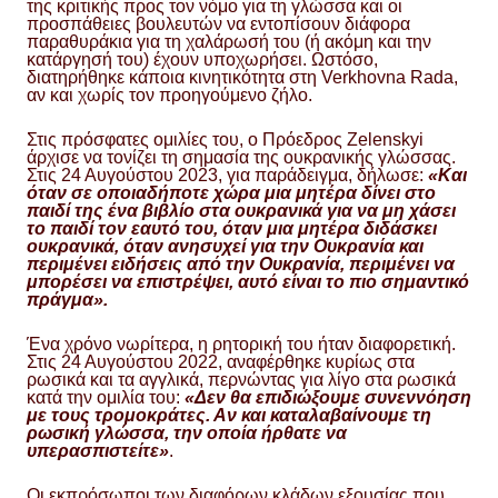
της κριτικής προς τον νόμο για τη γλώσσα και οι
προσπάθειες βουλευτών να εντοπίσουν διάφορα
παραθυράκια για τη χαλάρωσή του (ή ακόμη και την
κατάργησή του) έχουν υποχωρήσει. Ωστόσο,
διατηρήθηκε κάποια κινητικότητα στη Verkhovna Rada,
αν και χωρίς τον προηγούμενο ζήλο.
Στις πρόσφατες ομιλίες του, ο Πρόεδρος Zelenskyi
άρχισε να τονίζει τη σημασία της ουκρανικής γλώσσας.
Στις 24 Αυγούστου 2023, για παράδειγμα, δήλωσε:
«Και
όταν σε οποιαδήποτε χώρα μια μητέρα δίνει στο
παιδί της ένα βιβλίο στα ουκρανικά για να μη χάσει
το παιδί τον εαυτό του, όταν μια μητέρα διδάσκει
ουκρανικά, όταν ανησυχεί για την Ουκρανία και
περιμένει ειδήσεις από την Ουκρανία, περιμένει να
μπορέσει να επιστρέψει, αυτό είναι το πιο σημαντικό
πράγμα».
Ένα χρόνο νωρίτερα, η ρητορική του ήταν διαφορετική.
Στις 24 Αυγούστου 2022, αναφέρθηκε κυρίως στα
ρωσικά και τα αγγλικά, περνώντας για λίγο στα ρωσικά
κατά την ομιλία του:
«Δεν θα επιδιώξουμε συνεννόηση
με τους τρομοκράτες. Αν και καταλαβαίνουμε τη
ρωσική γλώσσα, την οποία ήρθατε να
υπερασπιστείτε»
.
Οι εκπρόσωποι των διαφόρων κλάδων εξουσίας που