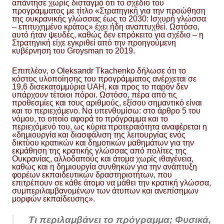
απάντησε χωρίς δισταγμό ότι το σχέδιο του
προγράμματος με τίτλο «Στρατηγική για την προώθηση
της ουκρανικής γλώσσας έως το 2030: Ισχυρή γλώσσα
– επιτυχημένο κράτος» έχει ήδη αναπτυχθεί. Ωστόσο,
αυτό ήταν ψευδές, καθώς δεν επρόκειτο για σχέδιο – η
Στρατηγική είχε εγκριθεί από την προηγούμενη
κυβέρνηση του Groysman το 2019.
Επιπλέον, ο Oleksandr Tkachenko δήλωσε ότι το
κόστος υλοποίησης του προγράμματος ανέρχεται σε
19,6 δισεκατομμύρια UAH, και προς το παρόν δεν
υπάρχουν τέτοιοι πόροι. Ωστόσο, πέρα από τις
προθεσμίες και τους αριθμούς, εξίσου σημαντικό είναι
και το περιεχόμενο. Να υπενθυμίσω: στο άρθρο 5 του
νόμου, το οποίο αφορά το πρόγραμμα και το
περιεχόμενό του, ως κύρια προτεραιότητα αναφέρεται η
«δημιουργία και διασφάλιση της λειτουργίας ενός
δικτύου κρατικών και δημοτικών μαθημάτων για την
εκμάθηση της κρατικής γλώσσας από πολίτες της
Ουκρανίας, αλλοδαπούς και άτομα χωρίς ιθαγένεια,
καθώς και η δημιουργία συνθηκών για την ανάπτυξη
φορέων εκπαιδευτικών δραστηριοτήτων, που
επιτρέπουν σε κάθε άτομο να μάθει την κρατική γλώσσα,
συμπεριλαμβανομένων των άτυπων και ανεπίσημων
μορφών εκπαίδευσης».
Τι περιλαμβάνει το πρόγραμμα; Φυσικά,