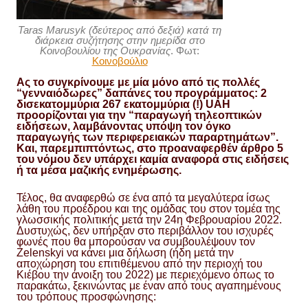
Taras Marusyk (δεύτερος από δεξιά) κατά τη
διάρκεια συζήτησης στην ημερίδα στο
Κοινοβουλίου της Ουκρανίας
. Φωτ:
Κοινοβούλιο
Ας το συγκρίνουμε με μία μόνο από τις πολλές
“γενναιόδωρες” δαπάνες του προγράμματος: 2
δισεκατομμύρια 267 εκατομμύρια (!) UAH
προορίζονται για την “παραγωγή τηλεοπτικών
ειδήσεων, λαμβάνοντας υπόψη τον όγκο
παραγωγής των περιφερειακών παραρτημάτων”.
Και, παρεμπιπτόντως, στο προαναφερθέν άρθρο 5
του νόμου δεν υπάρχει καμία αναφορά στις ειδήσεις
ή τα μέσα μαζικής ενημέρωσης.
Τέλος, θα αναφερθώ σε ένα από τα μεγαλύτερα ίσως
λάθη του προέδρου και της ομάδας του στον τομέα της
γλωσσικής πολιτικής μετά την 24η Φεβρουαρίου 2022.
Δυστυχώς, δεν υπήρξαν στο περιβάλλον του ισχυρές
φωνές που θα μπορούσαν να συμβουλέψουν τον
Zelenskyi να κάνει μια δήλωση (ήδη μετά την
αποχώρηση του επιτιθέμενου από την περιοχή του
Κιέβου την άνοιξη του 2022) με περιεχόμενο όπως το
παρακάτω, ξεκινώντας με έναν από τους αγαπημένους
του τρόπους προσφώνησης: