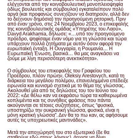
ελέγχονται από την κοινοβουλευτική μονοπλειοψηφία
(ιδίως βουλευτές και σύμβουλοι) εγκαταλείπουν πολύ
αργά (και προφανώς συνεχίζουν να διατηρούν, αλλά δεν
το δείχνουν δημόσια) την προηγούμενη ρητορική. Πριν
από έναν χρόνο, στις 24 Νοεμβρίου 2023, ο επικεφαλής
της κοινοβουλευτικής ομάδας «Υπηρέτης του Λαού»,
Davyd Arakhamia, δήλωσε: «…υπό τον προηγούμενο
πρόεδρο, ψηφίσαμε έναν νόμο για τη γλώσσα και τώρα
υπάρχουν πολλά ζητήματα με αυτόν όσον αφορά την
ευρωπαϊκή ένταξη. Η Ουγγαρία, η Ρουμανία… Η
Ευρωπαϊκή Ένωση, βασικά… θα μας αναγκάσει να
ζούμε με λίγη περισσότερη ανεκτικότητα».
Ο σύμβουλος του επικεφαλής του Γραφείου του
Προέδρου, πλέον πρώην, Oleksiy Arestovych, κατά τη
διάρκεια του μεγάλου πολέμου, επανειλημμένα επέδειξε
ειρωνεία και κυνισμό σχετικά με το θέμα της γλώσσας.
Ακολουθεί μία από τις δηλώσεις του τον Ιούνιο του
2022: «Δε θέλω καν να εκφράσω τώρα τα καθιερωμένα
κοπλιμέντα και τις συνήθεις φράσεις που πάντα
ακούγονται σε τέτοιες συζητήσεις, όπως “φυσικά,
υποστηρίζω την ουκρανική γλώσσα, φυσικά, είναι η
μόνη κρατική γλώσσα”. Δεν θα το πω καν, ας αφήσουμε
αυτές τις υποχρεωτικές μαντινάδες».
Μετά την αποχώρησή του στο εξωτερικό (δε θα
σταθούμε εδώ στους λόγους), άρχισε να δίνει