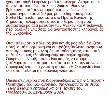
χρησιμοποιηθεί ευρέως μετά τον πόλεμο. Ακόμα και οι
συνειδητοποιημένοι πολίτες εξακολουθούν να
βρίσκονται υπό την επιρροή τέτοιων ιδεών. Για
παράδειγμα, ο συνάδελφός μου, ο δημοσιογράφος
Serhii Harmash, πρόσφατα στο Πρώτο Κανάλι της
Δημόσιας Τηλεόρασης, υποστήριξε μια θέση που
ουσιαστικά μοιάζει με αυτήν των Avakov και Arestovych,
περί ρωσικής γλώσσας ως αναπόσπαστης κληρονομιάς
της Ουκρανίας.
Όταν τελειώσει ο πόλεμος (και κανείς μας εδώ δεν ξέρει
πότε), αυτή η ρητορική και οι πράξεις θα λειτουργήσουν
σαν εκρηκτικός μηχανισμός, τοποθετημένος κάτω από
τα θεμέλια μιας εξασθενημένης και λεηλατημένης
Ουκρανίας. Νομίζω πως είναι καιρός να πούμε
ξεκάθαρα και με αποφασιστικότητα σε όλη την κοινωνία,
παραφράζοντας μια γνωστή φράση: «Η Ουκρανία είναι
εκεί όπου μιλιέται η ουκρανική γλώσσα».
Ομιλία σε ημερίδα που διοργανώθηκε από την Επιτροπή
Πολιτισμού του Κοινοβουλίου της Ουκρανίας με θέμα:
«Πώς άλλαξε η ρητορική και οι ενέργειες του
Προέδρου». 18 Δεκεμβρίου 2024.