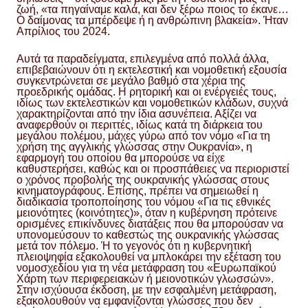
ζωή, «τα πηγαίναμε καλά, και δεν ξέρω ποιος το έκανε…
Ο δαίμονας τα μπέρδεψε ή η ανθρώπινη βλακεία». Ήταν
Απρίλιος του 2024.
Αυτά τα παραδείγματα, επιλεγμένα από πολλά άλλα,
επιβεβαιώνουν ότι η εκτελεστική και νομοθετική εξουσία
συγκεντρώνεται σε μεγάλο βαθμό στα χέρια της
προεδρικής ομάδας. Η ρητορική και οι ενέργειές τους,
ιδίως των εκτελεστικών και νομοθετικών κλάδων, συχνά
χαρακτηρίζονται από την ίδια ασυνέπεια. Αξίζει να
αναφερθούν οι περιττές, ιδίως κατά τη διάρκεια του
μεγάλου πολέμου, μάχες γύρω από τον νόμο «Για τη
χρήση της αγγλικής γλώσσας στην Ουκρανία», η
εφαρμογή του οποίου θα μπορούσε να είχε
καθυστερήσει, καθώς και οι προσπάθειες να περιοριστεί
ο χρόνος προβολής της ουκρανικής γλώσσας στους
κινηματογράφους. Επίσης, πρέπει να σημειωθεί η
διαδικασία τροποποίησης του νόμου «Για τις εθνικές
μειονότητες (κοινότητες)», όταν η κυβέρνηση πρότεινε
ορισμένες επικίνδυνες διατάξεις που θα μπορούσαν να
υπονομεύσουν το καθεστώς της ουκρανικής γλώσσας
μετά τον πόλεμο. Ή το γεγονός ότι η κυβερνητική
πλειοψηφία εξακολουθεί να μπλοκάρει την εξέταση του
νομοσχεδίου για τη νέα μετάφραση του «Ευρωπαϊκού
Χάρτη των περιφερειακών ή μειονοτικών γλωσσών».
Στην ισχύουσα έκδοση, με την εσφαλμένη μετάφραση,
εξακολουθούν να εμφανίζονται γλώσσες που δεν