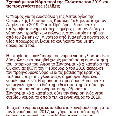
Σχετικά με τον Νόμο περί της Γλώσσας του 2019 και
τις προγενέστερες εξελίξεις
Ο “Νόμος για τη Διασφάλιση της Λειτουργίας της
Ουκρανικής Γλώσσας ως Κρατικής” τέθηκε σε ισχύ τον
Απρίλιο του 2019. Ο τότε Πρόεδρος Poroshenko
υπέγραψε τον νόμο τέσσερις ημέρες μετά τον δεύτερο
γύρο των προεδρικών εκλογών, στον οποίο ηττήθηκε
από τον Zelenskyi. Λιγότερο από έναν μήνα αργότερα, ο
νέος πρόεδρος ανέλαβε τα καθήκοντά του με την
ορκωμοσία του.
Η ιστορία της υιοθέτησης του νόμου για τη γλώσσα είναι
δύσκολο να κατανοηθεί χωρίς μια σύντομη επισκόπηση
του ιστορικού του. Αφού το Συνταγματικό Δικαστήριο της
Ουκρανίας (КСУ) τον Φεβρουάριο του 2018 ακύρωσε
τον προηγούμενο νόμο «Για τις βάσεις της κρατικής
πολιτικής περί της γλώσσας», δημιουργήθηκε ένα
νομοθετικό κενό. Η ομάδα του προέδρου Poroshenko
για μεγάλο χρονικό διάστημα δεν υποστήριζε ούτε την
ακύρωση αυτού του νόμου, επηρεάζοντας το
Συνταγματικό Δικαστήριο, ούτε την έγκριση ενός νέου
σχεδίου νόμου, το οποίο τελικά έγινε νόμος το 2019.
Το σχέδιο νόμου είχε κατατεθεί στο κοινοβούλιο ήδη από
τον Ιανουάριο του 2017, και γύρω από αυτό υπήρξε
έντονη αντιπαράθεση μεταξύ δύο πτερύγων της