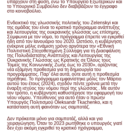
υπάρχουν στη φύση, ενώ το Υπουργείο Εξωτερικών και
το Υπουργικό Συμβούλιο δεν διαβιβάζουν το έγγραφο
στο κοινοβούλιο.
Ενδεικτικό της γλωσσικής πολιτικής του Zelenskyi και
της ομάδας του είναι το κρατικό πρόγραμμα ανάπτυξης
και λειτουργίας της ουκρανικής γλώσσας ως επίσημης.
Σύμφωνα με τον νόμο, το πρόγραμμα έπρεπε να εγκριθεί
ήδη από τον Ιανουάριο του 2020. Ωστόσο, η κυβέρνηση
ενέκρινε μόλις ενάμιση χρόνο αργότερα την «Εθνική
Πολιτιστική Στοχοθετημένη Σύλληψη για τη Διασφάλιση
της Πολυδιάστατης Ανάπτυξης και Λειτουργίας της
Ουκρανικής Γλώσσας ως Κρατικής σε Όλους τους
Τομείς της Κοινωνικής Ζωής έως το 2030», ορίζοντας
νέα εξάμηνη προθεσμία για τη δημιουργία του
προγράμματος. Παρ’ όλα αυτά, ούτε αυτή η προθεσμία
τηρήθηκε. Το πρόγραμμα εμφανίστηκε μόλις τον Μάρτιο
αυτού του έτους (2024), σχεδόν πέντε χρόνια μετά την
έναρξη ισχύος του νόμου περί της γλώσσας . Με αυτόν
τον τρόπο, η κυβέρνηση καθυστέρησε την εφαρμογή του
νέου νόμου. Υπεύθυνος για αυτό ήταν ο πρώην
Υπουργός Πολιτισμού Oleksandr Tkachenko, και η
κατάσταση αυτή φαινόταν ως σαμποτάζ.
Δεν πρόκειται μόνο για σαμποτάζ, αλλά και για
χειραγώγηση. Όταν το 2023 ρωτήθηκε ο υπουργός γιατί
δεν έχει ακόμη εγκριθεί το κρατικό πρόγραμμα,