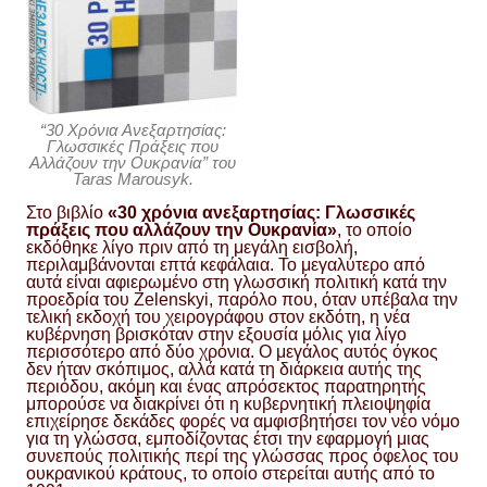
“30 Χρόνια Ανεξαρτησίας:
Γλωσσικές Πράξεις που
Αλλάζουν την Ουκρανία” του
Taras Marousyk.
Στο βιβλίο
«30 χρόνια ανεξαρτησίας: Γλωσσικές
πράξεις που αλλάζουν την Ουκρανία»
, το οποίο
εκδόθηκε λίγο πριν από τη μεγάλη εισβολή,
περιλαμβάνονται επτά κεφάλαια. Το μεγαλύτερο από
αυτά είναι αφιερωμένο στη γλωσσική πολιτική κατά την
προεδρία του Zelenskyi, παρόλο που, όταν υπέβαλα την
τελική εκδοχή του χειρογράφου στον εκδότη, η νέα
κυβέρνηση βρισκόταν στην εξουσία μόλις για λίγο
περισσότερο από δύο χρόνια. Ο μεγάλος αυτός όγκος
δεν ήταν σκόπιμος, αλλά κατά τη διάρκεια αυτής της
περιόδου, ακόμη και ένας απρόσεκτος παρατηρητής
μπορούσε να διακρίνει ότι η κυβερνητική πλειοψηφία
επιχείρησε δεκάδες φορές να αμφισβητήσει τον νέο νόμο
για τη γλώσσα, εμποδίζοντας έτσι την εφαρμογή μιας
συνεπούς πολιτικής περί της γλώσσας προς όφελος του
ουκρανικού κράτους, το οποίο στερείται αυτής από το