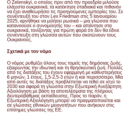
Ο Zelenskyi, ο οποίος πριν από την προεδρία μιλούσε
ελάχιστα ουκρανικά, τα κατέκτησε σταδιακά και πιθανόν
να έχει αναθεωρήσει τις προηγούμενες εμπειρίες του. Σε
συνέντευξή του στον Lex Friedman στις 5 Ιανουαρίου
2025, αρνήθηκε να μιλήσει ρωσικά – μια γλώσσα που
κατανοούσε ο συνομιλητής του – και απάντησε στα
ουκρανικά, τονίζοντας για πρώτη φορά ότι δεν θα έδινε
συνέντευξη στη γλώσσα αυτών που σκοτώνουν τους
Ουκρανούς.
Σχετικά με τον νόμο
Ο νόμος ρυθμίζει όλους τους τομείς της δημόσιας ζωής,
εξαιρώντας την ιδιωτική και τη θρησκευτική ζωή. Πολλές
από τις διατάξεις του έχουν εφαρμογή με καθυστερήσεις
6 μηνών, 1 έτους, 1,5-2,5-3 ετών ή και περισσότερο. Μία
από αυτές τις διατάξεις προβλέπεται να τεθεί σε ισχύ το
2030 και αφορά τη γλώσσα στην Εξωτερική Ανεξάρτητη
Αξιολόγηση με βάση τα αποτελέσματα της πλήρους
δευτεροβάθμιας εκπαίδευσης. Προς το παρόν, η
Εξωτερική Αξιολόγηση μπορεί να πραγματοποιείται και
σε γλώσσες εθνικών μειονοτήτων που ανήκουν στις
επίσημες γλώσσες της ΕΕ.