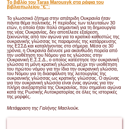
Το βιβλίο του Taras Marousyk στα ράφια του
βιβλιοπωλείου “Є”:
Το γλωσσικό ζήτημα στην απάτριδη Ουκρανία ήταν
πάντα θέμα πολιτικής. Η περίοδος των τελευταίων 30
ετών, η οποία ήταν πολύ σημαντική για τη δημιουργία
της νέας Ουκρανίας, δεν αποτέλεσε εξαίρεση,
ξεκινώντας από τον αγώνα για το κρατικό καθεστώς της
ουκρανικής γλώσσας τις παραμονές της κατάρρευσης
της ΕΣΣΔ και καταλήγοντας στο σήμερα. Μέσα σε 30
χρόνια, η Ουκρανία διένυσε μια ακανθώδη πορεία από
την υιοθέτηση του Νόμου για τις γλώσσες στην
Ουκρανική Ε.Σ.Σ.Δ., ο οποίος κατέστησε την ουκρανική
γλώσσα τη μόνη κρατική γλώσσα, μέχρι την υιοθέτηση
του πρώτου νόμου για την ίδια την ουκρανική γλώσσα,
του Νόμου για τη διασφάλιση της λειτουργίας της
ουκρανικής γλώσσας ως κρατικής γλώσσας. Ο αγώνας
για την ουκρανική γλώσσα είναι ένας αγώνας για την
πλήρη ανεξαρτησία της Ουκρανίας, που σημαίνει αγώνα
κατά της Ρωσικής Αυτοκρατορίας σε όλες τις ιστορικές
της μορφές.
Μετάφραση της Γαλήνης Μασλιούκ.
΄
Taras