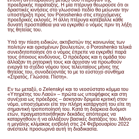
προεδρικής παράταξης. Η μία πτέρυγα θεωρούσε ότι οι
δραστικές κινήσεις στο γλωσσικό πεδίο θα μείωναν την
υποστήριξη προς τον Poroshenko στις επερχόμενες
προεδρικές εκλογές. Η άλλη πτέρυγα κατέβαλλε κάθε
δυνατή προσπάθεια για να εγκριθεί ο νόμος πριν τη λήξη
της θητείας του.
Υπό την πίεση ειδικών, ακτιβιστών της κοινωνίας των
πολιτών και ορισμένων βουλευτών, ο Poroshenko τελικά
συνειδητοποίησε ότι ο νόμος έπρεπε να εγκριθεί παρά
τους όποιους κινδύνους. Ο πρόεδρος και η ομάδα του
άλλαξαν τη ρητορική τους και άρχισαν να προωθούν
ενεργά το σχέδιο νόμου τους τελευταίους μήνες της
θητείας του, συνοδεύοντάς το με το εύστοχο σύνθημα
«Στρατός. Γλώσσα. Πίστη».
Εν τω μεταξύ, ο Zelenskyi και το νεοσύστατο κόμμα του
«Υπηρέτης του Λαού» – πρώτα ως υποψήφιος και στη
συνέχεια ως πρόεδρος – άσκησαν δριμεία κριτική στον
νόμο, υποσχόμενοι είτε την πλήρη κατάργησή του είτε τη
σημαντική τροποποίησή του. Κατά τη διάρκεια δυόμισι
ετών, πραγματοποιήθηκαν δεκάδες απόπειρες να
καταργηθούν ή να αλλάξουν βασικές διατάξεις του. Μόνο
η μεγάλης κλίμακας εισβολή στις 24 Φεβρουαρίου 2022
ανέστειλε προσωρινά αυτή τη διαδικασία.