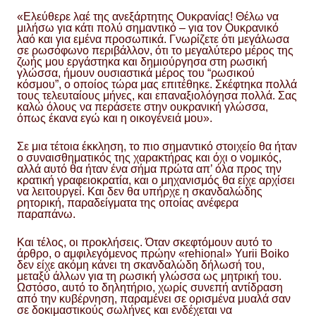
«Ελεύθερε λαέ της ανεξάρτητης Ουκρανίας! Θέλω να
μιλήσω για κάτι πολύ σημαντικό – για τον Ουκρανικό
λαό και για εμένα προσωπικά. Γνωρίζετε ότι μεγάλωσα
σε ρωσόφωνο περιβάλλον, ότι το μεγαλύτερο μέρος της
ζωής μου εργάστηκα και δημιούργησα στη ρωσική
γλώσσα, ήμουν ουσιαστικά μέρος του “ρωσικού
κόσμου”, ο οποίος τώρα μας επιτέθηκε. Σκέφτηκα πολλά
τους τελευταίους μήνες, και επαναξιολόγησα πολλά. Σας
καλώ όλους να περάσετε στην ουκρανική γλώσσα,
όπως έκανα εγώ και η οικογένειά μου».
Σε μια τέτοια έκκληση, το πιο σημαντικό στοιχείο θα ήταν
ο συναισθηματικός της χαρακτήρας και όχι ο νομικός,
αλλά αυτό θα ήταν ένα σήμα πρώτα απ’ όλα προς την
κρατική γραφειοκρατία, και ο μηχανισμός θα είχε αρχίσει
να λειτουργεί. Και δεν θα υπήρχε η σκανδαλώδης
ρητορική, παραδείγματα της οποίας ανέφερα
παραπάνω.
Και τέλος, οι προκλήσεις. Όταν σκεφτόμουν αυτό το
άρθρο, ο αμφιλεγόμενος πρώην «rehional» Yurii Boiko
δεν είχε ακόμη κάνει τη σκανδαλώδη δήλωσή του,
μεταξύ άλλων για τη ρωσική γλώσσα ως μητρική του.
Ωστόσο, αυτό το δηλητήριο, χωρίς συνεπή αντίδραση
από την κυβέρνηση, παραμένει σε ορισμένα μυαλά σαν
σε δοκιμαστικούς σωλήνες και ενδέχεται να