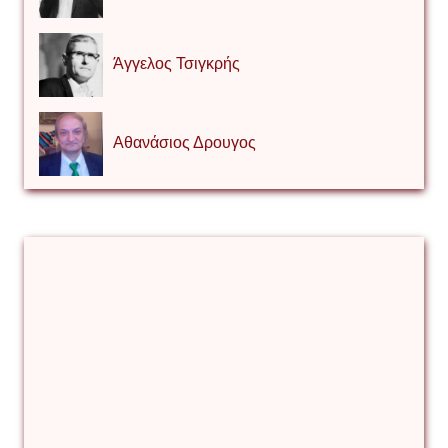
Άγγελος Τσιγκρής
Αθανάσιος Δρουγος
Αλέξιος Κάκκος
Βίρα Κόνικ
Βιταλιυ Κλιμτσουκ