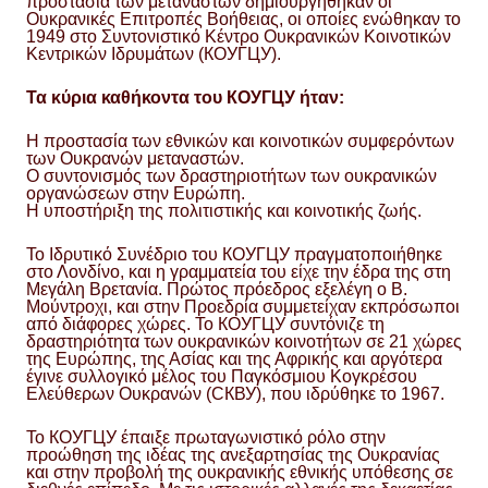
προστασία των μεταναστών δημιουργήθηκαν οι
Ουκρανικές Επιτροπές Βοήθειας, οι οποίες ενώθηκαν το
1949 στο Συντονιστικό Κέντρο Ουκρανικών Κοινοτικών
Κεντρικών Ιδρυμάτων (КОУГЦУ).
Τα κύρια καθήκοντα του КОУГЦУ ήταν:
Η προστασία των εθνικών και κοινοτικών συμφερόντων
των Ουκρανών μεταναστών.
Ο συντονισμός των δραστηριοτήτων των ουκρανικών
οργανώσεων στην Ευρώπη.
Η υποστήριξη της πολιτιστικής και κοινοτικής ζωής.
Το Ιδρυτικό Συνέδριο του КОУГЦУ πραγματοποιήθηκε
στο Λονδίνο, και η γραμματεία του είχε την έδρα της στη
Μεγάλη Βρετανία. Πρώτος πρόεδρος εξελέγη ο Β.
Μούντροχι, και στην Προεδρία συμμετείχαν εκπρόσωποι
από διάφορες χώρες. Το КОУГЦУ συντόνιζε τη
δραστηριότητα των ουκρανικών κοινοτήτων σε 21 χώρες
της Ευρώπης, της Ασίας και της Αφρικής και αργότερα
έγινε συλλογικό μέλος του Παγκόσμιου Κογκρέσου
Ελεύθερων Ουκρανών (СКВУ), που ιδρύθηκε το 1967.
Το КОУГЦУ έπαιξε πρωταγωνιστικό ρόλο στην
προώθηση της ιδέας της ανεξαρτησίας της Ουκρανίας
και στην προβολή της ουκρανικής εθνικής υπόθεσης σε