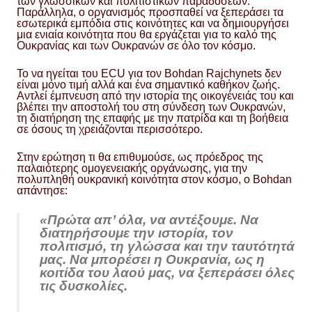
των γλωσσικών και πολιτιστικών παραδόσεων.
Παράλληλα, ο οργανισμός προσπαθεί να ξεπεράσει τα
εσωτερικά εμπόδια στις κοινότητες και να δημιουργήσει
μια ενιαία κοινότητα που θα εργάζεται για το καλό της
Ουκρανίας και των Ουκρανών σε όλο τον κόσμο.
Το να ηγείται του ECU για τον Bohdan Rajchynets δεν
είναι μόνο τιμή αλλά και ένα σημαντικό καθήκον ζωής.
Αντλεί έμπνευση από την ιστορία της οικογένειάς του και
βλέπει την αποστολή του στη σύνδεση των Ουκρανών,
τη διατήρηση της επαφής με την πατρίδα και τη βοήθεια
σε όσους τη χρειάζονται περισσότερο.
Στην ερώτηση τι θα επιθυμούσε, ως πρόεδρος της
παλαιότερης ομογενειακής οργάνωσης, για την
πολυπληθή ουκρανική κοινότητα στον κόσμο, ο Bohdan
απάντησε:
«Πρώτα απ’ όλα, να αντέξουμε. Να
διατηρήσουμε την ιστορία, τον
πολιτισμό, τη γλώσσα και την ταυτότητά
μας. Να μπορέσει η Ουκρανία, ως η
κοιτίδα του λαού μας, να ξεπεράσει όλες
τις δυσκολίες.