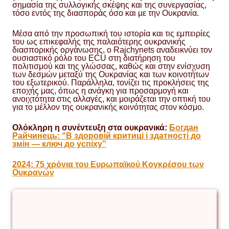
σημασία της συλλογικής σκέψης και της συνεργασίας,
τόσο εντός της διασποράς όσο και με την Ουκρανία.
Μέσα από την προσωπική του ιστορία και τις εμπειρίες
του ως επικεφαλής της παλαιότερης ουκρανικής
διασπορικής οργάνωσης, ο Rajchynets αναδεικνύει τον
ουσιαστικό ρόλο του ECU στη διατήρηση του
πολιτισμού και της γλώσσας, καθώς και στην ενίσχυση
των δεσμών μεταξύ της Ουκρανίας και των κοινοτήτων
του εξωτερικού. Παράλληλα, τονίζει τις προκλήσεις της
εποχής μας, όπως η ανάγκη για προσαρμογή και
ανοιχτότητα στις αλλαγές, και μοιράζεται την οπτική του
για το μέλλον της ουκρανικής κοινότητας στον κόσμο.
Ολόκληρη η συνέντευξη στα ουκρανικά:
Богдан
Райчинець: “В здоровій критиці і здатності до
змін — ключ до успіху”
2024: 75 χρόνια του Ευρωπαϊκού Κογκρέσου των
Ουκρανών
Bohdan
Rajchynets
European
Congress
of