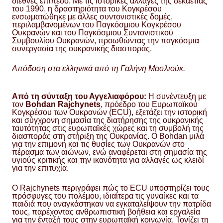
διεθνές επίπεδο. Με τις ιστορικές αλλαγές της δεκαετίας
του 1990, η δραστηριότητα του Κογκρέσου
ενσωματώθηκε με άλλες συντονιστικές δομές,
περιλαμβανομένων του Παγκόσμιου Κογκρέσου
Ουκρανών και του Παγκόσμιου Συντονιστικού
Συμβουλίου Ουκρανών, προωθώντας την παγκόσμια
συνεργασία της ουκρανικής διασποράς.
Απόδοση στα ελληνικά από τη Γαλήνη Μασλιούκ.
Από τη σύνταξη του Αγγελιαφόρου:
Η συνέντευξη με
τον
Bohdan Rajchynets
, πρόεδρο του Ευρωπαϊκού
Κογκρέσου των Ουκρανών (ECU), εξετάζει την ιστορική
και σύγχρονη σημασία της διατήρησης της ουκρανικής
ταυτότητας στις ευρωπαϊκές χώρες και τη συμβολή της
διασποράς στη στήριξη της Ουκρανίας. Ο Bohdan μιλά
για την επιμονή και τις θυσίες των Ουκρανών στο
πέρασμα των αιώνων, ενώ αναφέρεται στη σημασία της
υγιούς κριτικής και την ικανότητα για αλλαγές ως κλειδί
για την επιτυχία.
Ο Rajchynets περιγράφει πώς το ECU υποστηρίζει τους
πρόσφυγες του πολέμου, ιδιαίτερα τις γυναίκες και τα
παιδιά που αναγκάστηκαν να εγκαταλείψουν την πατρίδα
τους, παρέχοντας ανθρωπιστική βοήθεια και εργαλεία
για την ένταξή τους στην ευρωπαϊκή κοινωνία. Τονίζει τη