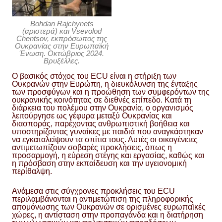
Bohdan Rajchynets
(αριστερά) και Vsevolod
Chentsov, εκπρόσωπος της
Ουκρανίας στην Ευρωπαϊκή
Ένωση. Οκτώβριος 2024.
Βρυξέλλες.
Ο βασικός στόχος του ECU είναι η στήριξη των
Ουκρανών στην Ευρώπη, η διευκόλυνση της ένταξης
των προσφύγων και η προώθηση των συμφερόντων της
ουκρανικής κοινότητας σε διεθνές επίπεδο. Κατά τη
διάρκεια του πολέμου στην Ουκρανία, ο οργανισμός
λειτούργησε ως γέφυρα μεταξύ Ουκρανίας και
διασποράς, παρέχοντας ανθρωπιστική βοήθεια και
υποστηρίζοντας γυναίκες με παιδιά που αναγκάστηκαν
να εγκαταλείψουν τα σπίτια τους. Αυτές οι οικογένειες
αντιμετωπίζουν σοβαρές προκλήσεις, όπως η
προσαρμογή, η εύρεση στέγης και εργασίας, καθώς και
η πρόσβαση στην εκπαίδευση και την υγειονομική
περίθαλψη.
Ανάμεσα στις σύγχρονες προκλήσεις του ECU
περιλαμβάνονται η αντιμετώπιση της πληροφορικής
απομόνωσης των Ουκρανών σε ορισμένες ευρωπαϊκές
χώρες, η αντίσταση στην προπαγάνδα και η διατήρηση