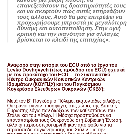
επανεξετάσουν τις δραστηριότητές τους
και να σκεφτούν πώς αυτές επηρεάζουν
τους άλλους. Αυτό θα μας επιτρέψει να
προχωρήσουμε μπροστά με μεγαλύτερη
δύναμη και αυτοπεποίθηση. Στην υγιή
κριτική και την ικανότητα για αλλαγές
βρίσκεται το κλειδί της επιτυχίας».
Αναφορά στην ιστορία του ECU από το έργο του
Levko Dovhovych (τέως πρόεδρο του ECU) σχετικά
με τον προκάτοχο του ECU – το Συντονιστικό
Κέντρο Ουκρανικών Κοινοτικών Κεντρικών
Ιδρυμάτων (КОУГЦУ) και του Παγκόσμιου
Κογκρέσου Ελεύθερων Ουκρανών (СКВУ):
Μετά τον Β΄ Παγκόσμιο Πόλεμο, εκατοντάδες χιλιάδες
Ουκρανοί έγιναν πρόσφυγες στις χώρες της Δυτικής
Ευρώπης λόγω των διώξεων των καθεστώτων του
Στάλιν και του Χίτλερ. Η Μόσχα προσπαθούσε να
επαναπατρίσει τους Ουκρανούς στη Σοβιετική Ένωση,
αλλά οι περισσότεροι αρνήθηκαν από φόβο για τα
στρατόπεδα συγκέντρωσης του Στάλιν. Για την