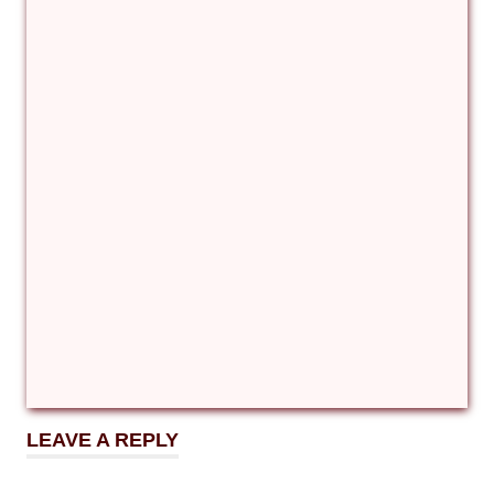
Ukrainians
Ευρωπαϊκό
Κογκρέσο
Ουκρανών
πρόεδρος
ECU
LEAVE A REPLY