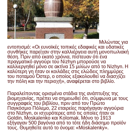
Μιλώντας για
εντοπισμό: «Οι ευνοϊκές τοπικές εδαφικές και υδατικές
συνθήκες παρείχαν στην καλλιέργεια αυτή μονοπωλιακή
θέση. Πριν από εκατό χρόνια, πίστευαν ότι ένα
πραγματικό αγγούρι του Nizhyn μπορούσε να
καλλιεργηθεί μόνο σε ακτίνα 15 μιλίων από το Nizhyn. Η
καλύτερη γη ήταν οι κοιλάδες στις ελώδεις πλημμύρες
του ποταμού Όστερ, ο οποίος εξακολουθεί να διασχίζει
την πόλη και την περιοχή», αναφέρεται στο βιβλίο.
Παραλείποντας ορισμένα στάδια της ανάπτυξης της
βιομηχανίας, πρέπει να σημειωθεί ότι, σύμφωνα με τους
συγγραφείς του βιβλίου, πριν από τον Πρώτο
Παγκόσμιο Πόλεμο, 22 εταιρείες παρήγαγαν αγγούρια
στο Nizhyn, οι ισχυρότερες από τις οποίες ήταν οι
Goldin, Moskalenko και Kolomak. Μόνο το 1913
εξήγαγαν 500 βαγόνια από το τότε ήδη διάσημο προϊόν
τους. Θυμηθείτε αυτό το όνομα: «Moskalenky».