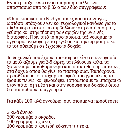
Εν τω μεταξύ, εδώ είναι απαραίτητο άλλο ένα
απόσπασμα από το βιβλίο των δύο συγγραφέων:
«Όσοι κάτοικοι του Nizhyn, τόσες και οι συνταγές,
ωστόσο υπάρχουν γενικοί τεχνολογικοί κανόνες για το
πίκλαρισμα, οι οποίοι συμβάλλουν στη διατήρηση της
γεύσης και στην τήρηση των αρχών της υγιεινής
διατροφής. Πριν από το παστάρισμα, ταξινομούμε τα
αγγούρια ανάλογα με το μέγεθος και την ωριμότητα και
τα τοποθετούμε σε ξεχωριστά δοχεία.
Τα λαχανικά που έχουν προετοιμαστεί για επεξεργασία
τα μουλιάζουμε για 2-5 ώρες, τα πλένουμε καλά, τα
ξεπλένουμε με καθαρό νερό και τα τοποθετούμε αμέσως
στα δοχεία όπου θα γίνει το παστάρισμα. Ταυτόχρονα,
προσθέτουμε τα μπαχαρικά, αφού προηγουμένως τα
έχουμε πλύνει και ψιλοκόψει. Τοποθετούμε τα μπαχαρικά
στον πάτο, στη μέση και στην κορυφή του δοχείου όπου
θα παστωθούν τα αγγούρια.
Για κάθε 100 κιλά αγγούρια, συνιστούμε να προσθέσετε:
3 κιλά άνηθο,
300 γραμμάρια σκόρδο,
500 γραμμάρια χρένο,
100 γραμμάρια καυτερή κόκκινη πιπεριά.