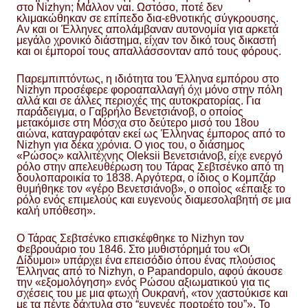
στο Nizhyn; Μάλλον ναι. Ωστόσο, ποτέ δεν
κλιμακώθηκαν σε επίπεδο δια-εθνοτικής σύγκρουσης.
Αν και οι Έλληνες απολάμβαναν αυτονομία για αρκετά
μεγάλο χρονικό διάστημα, είχαν τον δικό τους δικαστή
και οι έμποροί τους απαλλάσσονταν από τους φόρους.
Παρεμπιπτόντως, η ιδιότητα του Έλληνα εμπόρου στο
Nizhyn προσέφερε φοροαπαλλαγή όχι μόνο στην πόλη
αλλά και σε άλλες περιοχές της αυτοκρατορίας. Για
παράδειγμα, ο Γαβρήλο Βενετσιάνοβ, ο οποίος
μετακόμισε στη Μόσχα στο δεύτερο μισό του 18ου
αιώνα, καταγραφόταν εκεί ως Έλληνας έμπορος από το
Nizhyn για δέκα χρόνια. Ο γιος του, ο διάσημος
«Ρώσος» καλλιτέχνης Oleksii Βενετσιάνοβ, είχε ενεργό
ρόλο στην απελευθέρωση του Τάρας Σεβτσένκο από τη
δουλοπαροικία το 1838. Αργότερα, ο ίδιος ο Κομπζάρ
θυμήθηκε τον «γέρο Βενετσιάνοβ», ο οποίος «έπαιξε το
ρόλο ενός επιμελούς και ευγενούς διαμεσολαβητή σε μια
καλή υπόθεση».
Ο Τάρας Σεβτσένκο επισκέφθηκε το Nizhyn τον
Φεβρουάριο του 1846. Στο μυθιστόρημά του «Οι
Δίδυμοι» υπάρχει ένα επεισόδιο όπου ένας πλούσιος
Έλληνας από το Nizhyn, ο Papandopulo, αφού άκουσε
την «εξομολόγηση» ενός Ρώσου αξιωματικού για τις
σχέσεις του με μια φτωχή Ουκρανή, «τον χαστούκισε και
με τα πέντε δάχτυλα στο “ευγενές πορτρέτο του”». Το