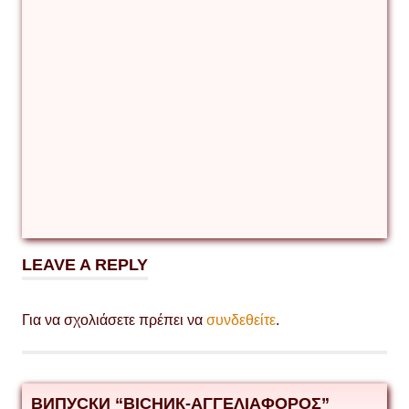
Αγγούρια
τουρσί
Έλληνες
στην
Ουκρανία
Κέντρο
Ανθρωπιστικής
Συνεργασίας
με την
Ουκρανική
Διασπορά του
Κρατικού
Πανεπιστημίου
του Nizhyn
Mykola Hohol
τουρσιά
LEAVE A REPLY
Για να σχολιάσετε πρέπει να
συνδεθείτε
.
ВИПУСКИ “ВІСНИК-ΑΓΓΕΛΙΑΦΟΡΟΣ”