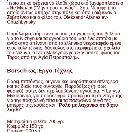
περιστατικό φέρεται να έλαβε χώρα στο ζαχαροπλαστείο
«Ne Mynaj» (“Μην προσπερνάς” – Σημ. Μεταφρ.), το
οποίο όντως υπήρχε στην πόλη και όπου διέμεναν ο
Σεβτσένκο και ο φίλος του, Oleksandr Afanasiev-
Chuzhbynsky.
Παράλληλα, σύμφωνα με τους συγγραφείς του βιβλίου
για το Nizhyn και τα αγγούρια του, «σε ένα σπιτάκι με
ανθόκηπο απέναντι από το ελληνικό νεκροταφείο έμενε
ένας καλλιτέχνης, δάσκαλος στο περιφερειακό σχολείο
του Nizhyn, ο Ivan Maksymovych Soshenko, φίλος του
Τάρας από την Αγία Πετρούπολη».
Borsch ως Έργο Τέχνης
Παρεμπιπτόντως, οι γυναίκες μοιράστηκαν απλόχερα
και τις δικές τους συνταγές. Παραδόξως (ή ίσως
φυσικό), αυτές δεν περιλαμβάνουν αγγούρια. Η Larysa
Mykolaivna, για παράδειγμα, προσφέρει τη συνταγή της
για την πασχαλινή πίτα και τα πασχαλινά αυγά της
μητέρας της, καθώς και
“Ρολό με λαχανικά σε δίχτυ
λαρδί”
:
Μοσχαρίσιο φιλέτο: 700 γρ.
Κρεμμύδι: 150 γρ.
Πιπεριά: 200 γρ.