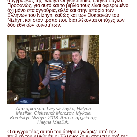
συγγραφέας της Nadiya Onyshchenko, Larysa Zayko.
Προφανώς, για αυτό και το βιβλίο τους είναι αφιερωμένο
όχι μόνο στα αγγούρια, αλλά και στην ιστορία των
Ελλήνων του Nizhyn, καθώς και των Ουκρανών του
Nizhyn, και στον τρόπο που διαπλέκονται οι τύχες των
δύο εθνικών κοινοτήτων.
Από αριστερά: Larysa Zayko, Halyna
Masliuk, Oleksandr Morozov, Mykola
Koretskyi. Nizhyn, 2018. Από το αρχείο της
Halyna Masliuk
.
Ο συγγραφέας αυτού του άρθρου γνώριζε από την
παιδική του ηλικία ότι οι Έλληνες ζουν στην περιοχή της