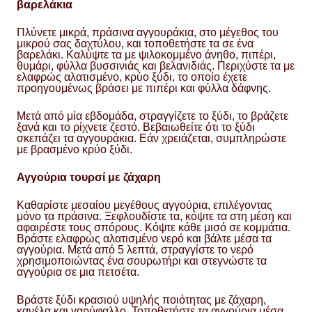
βαρελάκια
Πλύνετε μικρά, πράσινα αγγουράκια, στο μέγεθος του
μικρού σας δαχτύλου, και τοποθετήστε τα σε ένα
βαρελάκι. Καλύψτε τα με ψιλοκομμένο άνηθο, πιπέρι,
θυμάρι, φύλλα βυσσινιάς και βελανιδιάς. Περιχύστε τα με
ελαφρώς αλατισμένο, κρύο ξύδι, το οποίο έχετε
προηγουμένως βράσει με πιπέρι και φύλλα δάφνης.
Μετά από μία εβδομάδα, στραγγίζετε το ξύδι, το βράζετε
ξανά και το ρίχνετε ζεστό. Βεβαιωθείτε ότι το ξύδι
σκεπάζει τα αγγουράκια. Εάν χρειάζεται, συμπληρώστε
με βρασμένο κρύο ξύδι.
Αγγούρια τουρσί με ζάχαρη
Καθαρίστε μεσαίου μεγέθους αγγούρια, επιλέγοντας
μόνο τα πράσινα. Ξεφλουδίστε τα, κόψτε τα στη μέση και
αφαιρέστε τους σπόρους. Κόψτε κάθε μισό σε κομμάτια.
Βράστε ελαφρώς αλατισμένο νερό και βάλτε μέσα τα
αγγούρια. Μετά από 5 λεπτά, στραγγίστε το νερό
χρησιμοποιώντας ένα σουρωτήρι και στεγνώστε τα
αγγούρια σε μια πετσέτα.
Βράστε ξύδι κρασιού υψηλής ποιότητας με ζάχαρη,
κανέλα και γαρύφαλλο. Τοποθετήστε τα αγγούρια μέσα