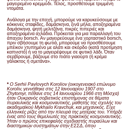
μαγειρεμένο κρεμμύδι. Τέλος, προσθέτουμε τριμμένη
ντομάτα.
Ανάλογα με την εποχή, μπορούμε να καρυκεύσουμε με
κόκκινες σταφίδες, δαμάσκηνα, ξινά μήλα, αποξηραμένα
δαμάσκηνα, ψητή μελιτζάνα, πικρές πιπεριές και
αποξηραμένα αχλάδια. Πρόκειται για μια παραλλαγή του
άπαχου borsch. Αν μαγειρεύουμε ένα χορταστικό borsch,
πριν σβήσουμε τη φωτιά, μπορούμε να προσθέσουμε
μπέικον χτυπημένο με αλάτι και σκόρδο (κατά προτίμηση
καπνιστό) ή να το μαγειρέψουμε σε φυτικό λάδι. Όταν
σερβίρουμε, βάζουμε στο πιάτο γιαούρτι (ή κρέμα
γάλακτος ή σμετάνα».
*
Ο Serhii Pavlovych Koroliov (οικογενειακό επώνυμο
Koroliv, γεννήθηκε στις 12 Ιανουαρίου 1907 στο
Zhytomyr, πέθανε στις 14 Ιανουαρίου 1966 στη Μόσχα)
ήταν Ουκρανός σοβιετικός επιστήμονας σε θέματα
πυραυλικής και κοσμοναυτικής, μαθητής της σχολής του
ακαδημαϊκού Mykhailo Kravchuk, και μηχανικός. Είχε
ελληνικές ρίζες από την πλευρά της μητέρας του. Υπήρξε
ένας από τους θεμελιωτές της πρακτικής κοσμοναυτικής.
Ήταν ο πρώτος επικεφαλής σχεδιαστής πυραύλων και
διαστημικών συστημάτων στην ΕΣΣΔ, όπου