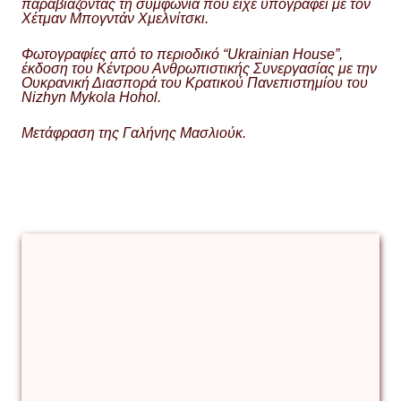
παραβιάζοντας τη συμφωνία που είχε υπογραφεί με τον
Χέτμαν Μπογντάν Χμελνίτσκι.
Φωτογραφίες από το περιοδικό “Ukrainian House”,
έκδοση του Κέντρου Ανθρωπιστικής Συνεργασίας με την
Ουκρανική Διασπορά του Κρατικού Πανεπιστημίου του
Nizhyn Mykola Hohol.
Μετάφραση της Γαλήνης Μασλιούκ.
Larysa
Zayko
Nadiya
Onyshchenko
Nizhyn
Ukrainian
House
Αγγούρια
του
Nizhyn