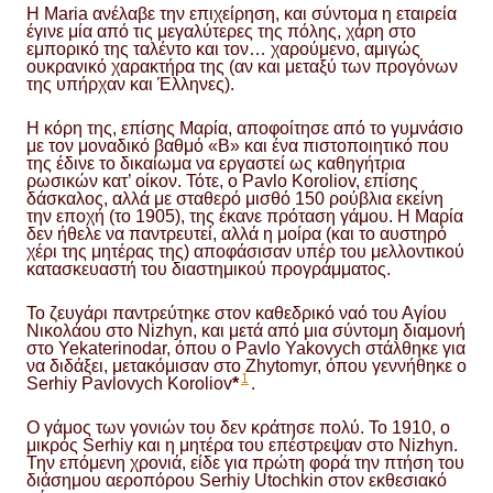
Η Maria ανέλαβε την επιχείρηση, και σύντομα η εταιρεία
έγινε μία από τις μεγαλύτερες της πόλης, χάρη στο
εμπορικό της ταλέντο και τον… χαρούμενο, αμιγώς
ουκρανικό χαρακτήρα της (αν και μεταξύ των προγόνων
της υπήρχαν και Έλληνες).
Η κόρη της, επίσης Μαρία, αποφοίτησε από το γυμνάσιο
με τον μοναδικό βαθμό «Β» και ένα πιστοποιητικό που
της έδινε το δικαίωμα να εργαστεί ως καθηγήτρια
ρωσικών κατ’ οίκον. Τότε, ο Pavlo Koroliov, επίσης
δάσκαλος, αλλά με σταθερό μισθό 150 ρούβλια εκείνη
την εποχή (το 1905), της έκανε πρόταση γάμου. Η Μαρία
δεν ήθελε να παντρευτεί, αλλά η μοίρα (και το αυστηρό
χέρι της μητέρας της) αποφάσισαν υπέρ του μελλοντικού
κατασκευαστή του διαστημικού προγράμματος.
Το ζευγάρι παντρεύτηκε στον καθεδρικό ναό του Αγίου
Νικολάου στο Nizhyn, και μετά από μια σύντομη διαμονή
στο Yekaterinodar, όπου ο Pavlo Yakovych στάλθηκε για
να διδάξει, μετακόμισαν στο Zhytomyr, όπου γεννήθηκε ο
1
Serhiy Pavlovych Koroliov
*
.
Ο γάμος των γονιών του δεν κράτησε πολύ. Το 1910, ο
μικρός Serhiy και η μητέρα του επέστρεψαν στο Nizhyn.
Την επόμενη χρονιά, είδε για πρώτη φορά την πτήση του
διάσημου αεροπόρου Serhiy Utochkin στον εκθεσιακό