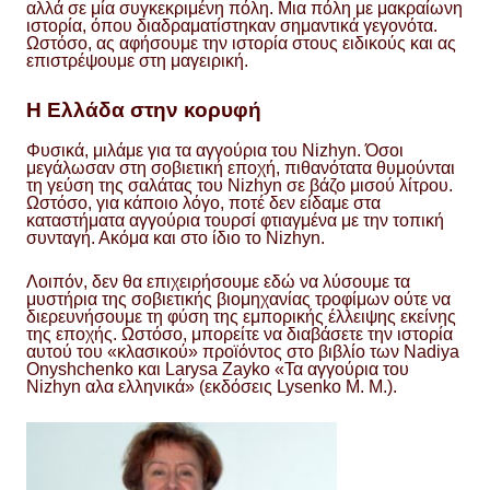
αλλά σε μία συγκεκριμένη πόλη. Μια πόλη με μακραίωνη
ιστορία, όπου διαδραματίστηκαν σημαντικά γεγονότα.
Ωστόσο, ας αφήσουμε την ιστορία στους ειδικούς και ας
επιστρέψουμε στη μαγειρική.
Η Ελλάδα στην κορυφή
Φυσικά, μιλάμε για τα αγγούρια του Nizhyn. Όσοι
μεγάλωσαν στη σοβιετική εποχή, πιθανότατα θυμούνται
τη γεύση της σαλάτας του Nizhyn σε βάζο μισού λίτρου.
Ωστόσο, για κάποιο λόγο, ποτέ δεν είδαμε στα
καταστήματα αγγούρια τουρσί φτιαγμένα με την τοπική
συνταγή. Ακόμα και στο ίδιο το Nizhyn.
Λοιπόν, δεν θα επιχειρήσουμε εδώ να λύσουμε τα
μυστήρια της σοβιετικής βιομηχανίας τροφίμων ούτε να
διερευνήσουμε τη φύση της εμπορικής έλλειψης εκείνης
της εποχής. Ωστόσο, μπορείτε να διαβάσετε την ιστορία
αυτού του «κλασικού» προϊόντος στο βιβλίο των Nadiya
Onyshchenko και Larysa Zayko «Τα αγγούρια του
Nizhyn αλα ελληνικά» (εκδόσεις Lysenko M. M.).