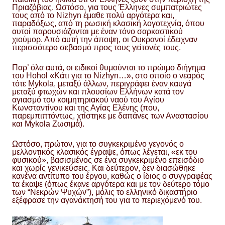
Πριαζόβιας. Ωστόσο, για τους Έλληνες συμπατριώτες
τους από το Nizhyn έμαθε πολύ αργότερα και,
παραδόξως, από τη ρωσική κλασική λογοτεχνία, όπου
αυτοί παρουσιάζονται με έναν τόνο σαρκαστικού
χιούμορ. Από αυτή την άποψη, οι Ουκρανοί έδειχναν
περισσότερο σεβασμό προς τους γείτονές τους.
Παρ’ όλα αυτά, οι ειδικοί θυμούνται το πρώιμο διήγημα
του Hohol «Κάτι για το Nizhyn…», στο οποίο ο νεαρός
τότε Mykola, μεταξύ άλλων, περιγράφει έναν καυγά
μεταξύ φτωχών και πλουσίων Ελλήνων κατά τον
αγιασμό του κοιμητηριακού ναού του Αγίου
Κωνσταντίνου και της Αγίας Ελένης (που,
παρεμπιπτόντως, χτίστηκε με δαπάνες των Αναστασίου
και Mykola Ζωσιμά).
Ωστόσο, πρώτον, για το συγκεκριμένο γεγονός ο
μελλοντικός κλασικός έγραψε, όπως λέγεται, «εκ του
φυσικού», βασισμένος σε ένα συγκεκριμένο επεισόδιο
και χωρίς γενικεύσεις. Και δεύτερον, δεν διασώθηκε
κανένα αντίτυπο του έργου, καθώς ο ίδιος ο συγγραφέας
τα έκαψε (όπως έκανε αργότερα και με τον δεύτερο τόμο
των “Νεκρών Ψυχών”), μόλις το ελληνικό δικαστήριο
εξέφρασε την αγανάκτησή του για το περιεχόμενό του.