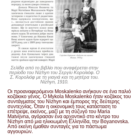
Σελίδα από το βιβλίο που αναφέρεται στην
περίοδο του Nizhyn του Σεργίυ Κορολιόφ. Ο
Σ. Κορολιόφ με τη γιαγιά και τη μητέρα του.
Nizhyn, 1910.
Οι προαναφερόμενοι Moskalenko ανήκουν σε ένα παλιό
κοζάκικο γένος. Ο Mykola Moskalenko ήταν κοζάκος του
συντάγματος του Nizhyn και έμπορος της δεύτερης
συντεχνίας. Όταν η οικονομική τους κατάσταση το
επέτρεψε, εκείνος, μαζί με τη σύζυγό του Maria
Matvijvna, αγόρασαν ένα αρχοντικό στο κέντρο του
Nizhyn από μια ηλικιωμένη Ελληνίδα, την Boyanovska.
Από εκείνη έμαθαν συνταγές για το πάστωμα
αγγουριών.