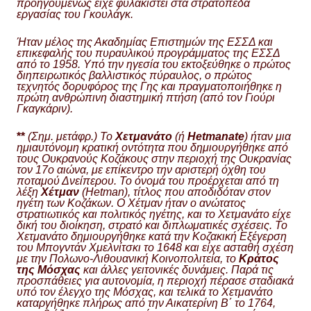
προηγουμένως είχε φυλακιστεί στα στρατόπεδα
εργασίας του Γκουλάγκ.
Ήταν μέλος της Ακαδημίας Επιστημών της ΕΣΣΔ και
επικεφαλής του πυραυλικού προγράμματος της ΕΣΣΔ
από το 1958. Υπό την ηγεσία του εκτοξεύθηκε ο πρώτος
διηπειρωτικός βαλλιστικός πύραυλος, ο πρώτος
τεχνητός δορυφόρος της Γης και πραγματοποιήθηκε η
πρώτη ανθρώπινη διαστημική πτήση (από τον Γιούρι
Γκαγκάριν).
**
(Σημ. μετάφρ.) Το
Χετμανάτο
(ή
Hetmanate
) ήταν μια
ημιαυτόνομη κρατική οντότητα που δημιουργήθηκε από
τους Ουκρανούς Κοζάκους στην περιοχή της Ουκρανίας
τον 17ο αιώνα, με επίκεντρο την αριστερή όχθη του
ποταμού Δνείπερου. Το όνομά του προέρχεται από τη
λέξη
Χέτμαν
(Hetman), τίτλος που αποδιδόταν στον
ηγέτη των Κοζάκων. Ο Χέτμαν ήταν ο ανώτατος
στρατιωτικός και πολιτικός ηγέτης, και το Χετμανάτο είχε
δική του διοίκηση, στρατό και διπλωματικές σχέσεις. Το
Χετμανάτο δημιουργήθηκε κατά την Κοζακική Εξέγερση
του Μπογντάν Χμελνίτσκι το 1648 και είχε ασταθή σχέση
με την Πολωνο-Λιθουανική Κοινοπολιτεία, το
Κράτος
της Μόσχας
και άλλες γειτονικές δυνάμεις. Παρά τις
προσπάθειες για αυτονομία, η περιοχή πέρασε σταδιακά
υπό τον έλεγχο της Μόσχας, και τελικά το Χετμανάτο
καταργήθηκε πλήρως από την Αικατερίνη Β΄ το 1764,