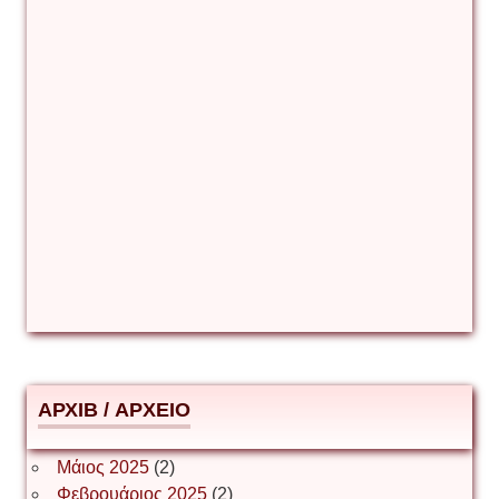
Γιάννης Καζάκος
Γιούρι Αβράμοφ
Δέσποινα Μώκου
Δημήτριος Ζακοντινός
АРХІВ / ΑΡΧΕΙΟ
ΕΥΑΓΓΕΛΟΣ ΜΩΚΟΣ
Μάιος 2025
(2)
Φεβρουάριος 2025
(2)