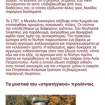
χώρα». Το γεγονός ότι ο μεγάλος χετμάνος είχε δίκιο
τουλάχιστον σε αυτό, επιβεβαιώθηκε από τους
διαδόχους του, οι οποίοι εξέδωσαν άλλες τρεις δεκάδες
παρόμοια διατάγματα.
Το 1787, η Μεγάλη Αικατερίνη ταξίδεψε στην Κριμαία και
επισκέφθηκε ορισμένες ουκρανικές πόλεις. Οι ντόπιοι
την υποδέχθηκαν με διάφορους τρόπους. Στο Novhorod-
Siverskyi, για παράδειγμα, ανεγέρθηκε μια θριαμβική
αψίδα προς τιμήν της αυτοκράτειρας. Πιο πρακτικοί
έμποροι από το Nizhyn παρουσίασαν ένα βαρέλι με
τοπικά αγγούρια, καλλιεργημένα και παρασκευασμένα με
τον «ελληνικό» τρόπο. Η καλεσμένη, αφού δοκίμασε τα
αγγούρια, ενθουσιάστηκε τόσο που έδωσε εντολή: «Από
εδώ και στο εξής, τα αγγούρια από το Nizhyn πρέπει
πάντα να προμηθεύουν το τραπέζι του τσάρου στην Αγία
Πετρούπολη». Αυτή η εντολή έδωσε σοβαρή ώθηση
στην τοπική οικονομία, και τον επόμενο χρόνο η εταιρεία
του Dmytrenko-Kolomak ξεκίνησε τη βιομηχανική
παραγωγή τουρσιών.
Τα μυστικά του «στρατηγικού» προϊόντος