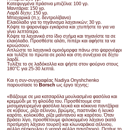
Κατεψυγμένα πράσινα μπιζέλια: 100 γρ.
Μανιτάρια: 150 γρ.
Λαρδί δίχτυ: 150 γρ.
Μπαχαρικά (π.χ. δεντρολίβανο)
Ελαιόλαδο για το τηγάνισμα λαχανικών: 30 γρ.
Κόψτε το ψαρονέφρι εγκάρσια και χτυπήστε το για να
γίνει λεπτότερο.
Κόψτε τα λαχανικά στο ίδιο σχήμα και τηγανίστε τα σε
ελαιόλαδο. Προσθέστε αλάτι, πιπέρι και αφήστε τα να
κρυώσουν.
Απλώστε τα λαχανικά ομοιόμορφα πάνω στο ψαρονέφρι
και τυλίξτε το πρώτα σε ρολό και στη συνέχεια σε δίχτυ
λαρδί.
Τυλίξτε το σε λαδόκολλα και ψήστε στον φούρνο στους
180°C για 25-30 λεπτά.
Και η συν-συγγραφέας Nadiya Onyshchenko
παρουσίασε το
Borsch
ως έργο τέχνης:
«Βάζουμε σε μια κατσαρόλα μουλιασμένα φασόλια και
κρεμμύδι με τη φλούδα του. Προσθέτουμε στα
μισομαγειρεμένα φασόλια λευκά και κόκκινα παντζάρια
σε κύβους, ρίζα σέλινου, βρώμης, παστινάκι ή λευκό
καρότο, κολοκύθα, ρίζα μαϊντανού και καρότου. Όταν
βράσει λίγο, προσθέτουμε ψιλοκομμένο λάχανο (κατά
προτίμηση λάχανο τουρσί) και κλωναράκια σέλινου,
φύλλα σέσκουλου ή νεαρά φύλλα παντζαριού. Πετάμε το