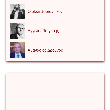
Oleksii Bobrovnikov
Άγγελος Τσιγκρής
Αθανάσιος Δρουγος
Αλέξιος Κάκκος
Βίρα Κόνικ
Βιταλιυ Κλιμτσουκ