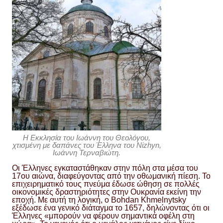
Η Εκκλησία του Ιωάννη του Θεολόγου,
χτισμένη με δαπάνες του Έλληνα του Nizhyn,
Ιωάννη Τερναβιώτη.
Οι Έλληνες εγκαταστάθηκαν στην πόλη στα μέσα του
17ου αιώνα, διαφεύγοντας από την οθωμανική πίεση. Το
επιχειρηματικό τους πνεύμα έδωσε ώθηση σε πολλές
οικονομικές δραστηριότητες στην Ουκρανία εκείνη την
εποχή. Με αυτή τη λογική, ο Bohdan Khmelnytsky
εξέδωσε ένα γενικό διάταγμα το 1657, δηλώνοντας ότι οι
Έλληνες «μπορούν να φέρουν σημαντικά οφέλη στη