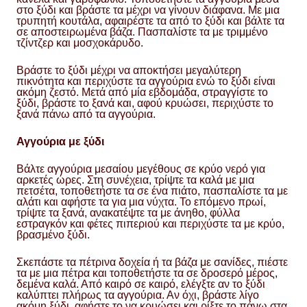
στο ξύδι και βράστε τα μέχρι να γίνουν διάφανα. Με μια
τρυπητή κουτάλα, αφαιρέστε τα από το ξύδι και βάλτε τα
σε αποστειρωμένα βάζα. Πασπαλίστε τα με τριμμένο
τζίντζερ και μοσχοκάρυδο.
Βράστε το ξύδι μέχρι να αποκτήσει μεγαλύτερη
πικνότητα και περιχύστε τα αγγούρια ενώ το ξύδι είναι
ακόμη ζεστό. Μετά από μία εβδομάδα, στραγγίστε το
ξύδι, βράστε το ξανά και, αφού κρυώσει, περιχύστε το
ξανά πάνω από τα αγγούρια.
Αγγούρια με ξύδι
Βάλτε αγγούρια μεσαίου μεγέθους σε κρύο νερό για
αρκετές ώρες. Στη συνέχεια, τρίψτε τα καλά με μια
πετσέτα, τοποθετήστε τα σε ένα πιάτο, πασπαλίστε τα με
αλάτι και αφήστε τα για μια νύχτα. Το επόμενο πρωί,
τρίψτε τα ξανά, ανακατέψτε τα με άνηθο, φύλλα
εστραγκόν και φέτες πιπεριού και περιχύστε τα με κρύο,
βρασμένο ξύδι.
Σκεπάστε τα πέτρινα δοχεία ή τα βάζα με σανίδες, πιέστε
τα με μια πέτρα και τοποθετήστε τα σε δροσερό μέρος,
δεμένα καλά. Από καιρό σε καιρό, ελέγξτε αν το ξύδι
καλύπτει πλήρως τα αγγούρια. Αν όχι, βράστε λίγο
ακόμη ξύδι, αφήστε το να κρυώσει και ρίξτε το πάνω στα