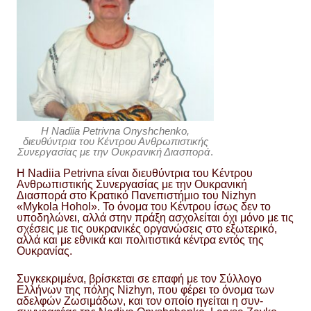
Η Nadiia Petrivna Onyshchenko,
διευθύντρια του Κέντρου Ανθρωπιστικής
Συνεργασίας με την Ουκρανική Διασπορά
.
Η Nadiia Petrivna είναι διευθύντρια του Κέντρου
Ανθρωπιστικής Συνεργασίας με την Ουκρανική
Διασπορά στο Κρατικό Πανεπιστήμιο του Nizhyn
«Mykola Hohol». Το όνομα του Κέντρου ίσως δεν το
υποδηλώνει, αλλά στην πράξη ασχολείται όχι μόνο με τις
σχέσεις με τις ουκρανικές οργανώσεις στο εξωτερικό,
αλλά και με εθνικά και πολιτιστικά κέντρα εντός της
Ουκρανίας.
Συγκεκριμένα, βρίσκεται σε επαφή με τον Σύλλογο
Ελλήνων της πόλης Nizhyn, που φέρει το όνομα των
αδελφών Ζωσιμάδων, και τον οποίο ηγείται η συν-