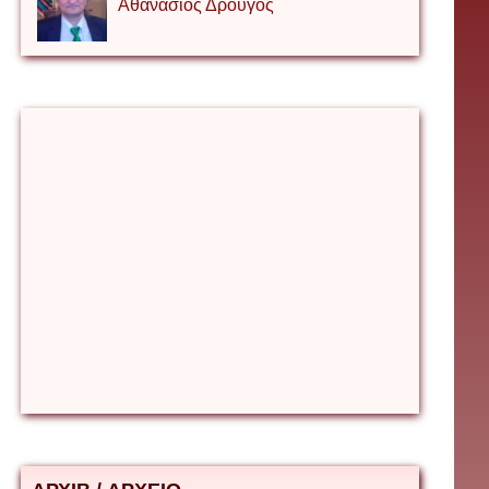
Αθανάσιος Δρουγος
Αλέξιος Κάκκος
Βίρα Κόνικ
Βιταλιυ Κλιμτσουκ
Γιάννης Καζάκος
Γιούρι Αβράμοφ