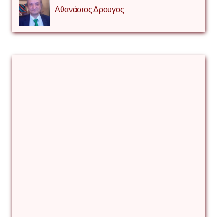
Αθανάσιος Δρουγος
Αλέξιος Κάκκος
Βίρα Κόνικ
Βιταλιυ Κλιμτσουκ
Γιάννης Καζάκος
Γιούρι Αβράμοφ