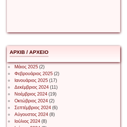
Δέσποινα Μώκου
Δημήτριος Ζακοντινός
АРХІВ / ΑΡΧΕΙΟ
ΕΥΑΓΓΕΛΟΣ ΜΩΚΟΣ
Μάιος 2025
(2)
Φεβρουάριος 2025
(2)
Ιωάννης Σ. Παπαφλωράτος
Ιανουάριος 2025
(17)
Δεκέμβριος 2024
(11)
Νοέμβριος 2024
(19)
Οκτώβριος 2024
(2)
ΝΙΚΟΣ ΓΑΤΟΣ
Σεπτέμβριος 2024
(6)
Αύγουστος 2024
(8)
Ιούλιος 2024
(8)
Νίκος Λυγερός