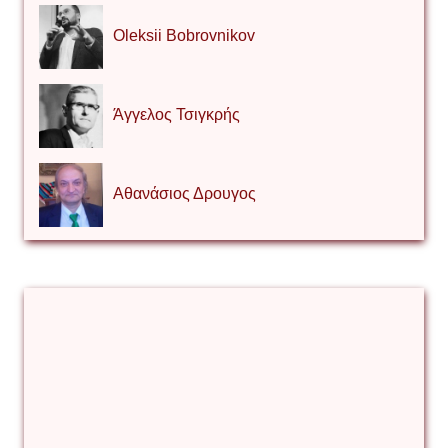
Oleksii Bobrovnikov
Άγγελος Τσιγκρής
Αθανάσιος Δρουγος
Αλέξιος Κάκκος
Βίρα Κόνικ
Βιταλιυ Κλιμτσουκ