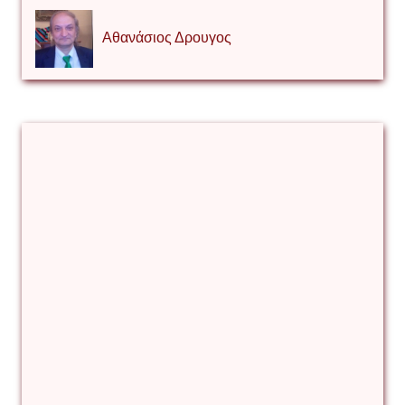
Αθανάσιος Δρουγος
Αλέξιος Κάκκος
Βίρα Κόνικ
Βιταλιυ Κλιμτσουκ
Γιάννης Καζάκος
Γιούρι Αβράμοφ