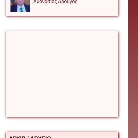
Αθανάσιος Δρουγος
Αλέξιος Κάκκος
Βίρα Κόνικ
Βιταλιυ Κλιμτσουκ
Γιάννης Καζάκος
Γιούρι Αβράμοφ