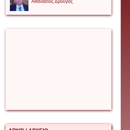
Αθανάσιος Δρουγος
Αλέξιος Κάκκος
Βίρα Κόνικ
Βιταλιυ Κλιμτσουκ
Γιάννης Καζάκος
Γιούρι Αβράμοφ