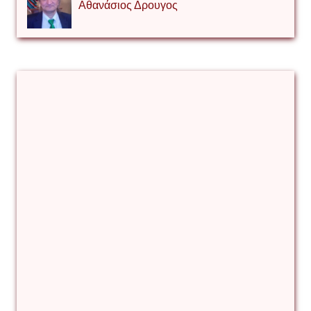
Αθανάσιος Δρουγος
Αλέξιος Κάκκος
Βίρα Κόνικ
Βιταλιυ Κλιμτσουκ
Γιάννης Καζάκος
Γιούρι Αβράμοφ