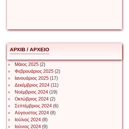
Δέσποινα Μώκου
Δημήτριος Ζακοντινός
АРХІВ / ΑΡΧΕΙΟ
ΕΥΑΓΓΕΛΟΣ ΜΩΚΟΣ
Μάιος 2025
(2)
Φεβρουάριος 2025
(2)
Ιωάννης Σ. Παπαφλωράτος
Ιανουάριος 2025
(17)
Δεκέμβριος 2024
(11)
Νοέμβριος 2024
(19)
Οκτώβριος 2024
(2)
ΝΙΚΟΣ ΓΑΤΟΣ
Σεπτέμβριος 2024
(6)
Αύγουστος 2024
(8)
Ιούλιος 2024
(8)
Νίκος Λυγερός
Ιούνιος 2024
(9)