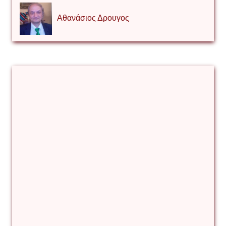
Αθανάσιος Δρουγος
Αλέξιος Κάκκος
Βίρα Κόνικ
Βιταλιυ Κλιμτσουκ
Γιάννης Καζάκος
Γιούρι Αβράμοφ