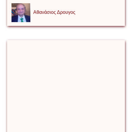
Αθανάσιος Δρουγος
Αλέξιος Κάκκος
Βίρα Κόνικ
Βιταλιυ Κλιμτσουκ
Γιάννης Καζάκος
Γιούρι Αβράμοφ