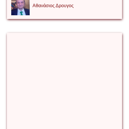
Αθανάσιος Δρουγος
Αλέξιος Κάκκος
Βίρα Κόνικ
Βιταλιυ Κλιμτσουκ
Γιάννης Καζάκος
Γιούρι Αβράμοφ