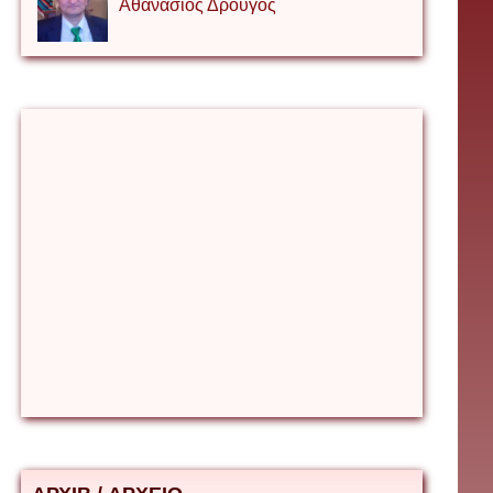
Αθανάσιος Δρουγος
Αλέξιος Κάκκος
Βίρα Κόνικ
Βιταλιυ Κλιμτσουκ
Γιάννης Καζάκος
Γιούρι Αβράμοφ