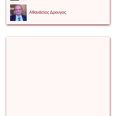
Αθανάσιος Δρουγος
Αλέξιος Κάκκος
Βίρα Κόνικ
Βιταλιυ Κλιμτσουκ
Γιάννης Καζάκος
Γιούρι Αβράμοφ