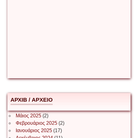
Γιάννης Καζάκος
Γιούρι Αβράμοφ
Δέσποινα Μώκου
Δημήτριος Ζακοντινός
АРХІВ / ΑΡΧΕΙΟ
ΕΥΑΓΓΕΛΟΣ ΜΩΚΟΣ
Μάιος 2025
(2)
Φεβρουάριος 2025
(2)
Ιωάννης Σ. Παπαφλωράτος
Ιανουάριος 2025
(17)
Δεκέμβριος 2024
(11)