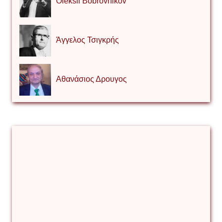
Oleksii Bobrovnikov
Άγγελος Τσιγκρής
Αθανάσιος Δρουγος
Αλέξιος Κάκκος
Βίρα Κόνικ
Βιταλιυ Κλιμτσουκ