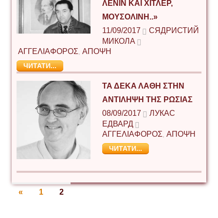
ΛΕΝΙΝ ΚΑΙ ΧΙΤΛΕΡ,
ΜΟΥΣΟΛΙΝΗ..»
11/09/2017
СЯДРИСТИЙ
МИКОЛА
ΑΓΓΕΛΙΑΦΟΡΟΣ
ΑΠΟΨΗ
,
ЧИТАТИ...
ΤΑ ΔΕΚΑ ΛΑΘΗ ΣΤΗΝ
ΑΝΤΙΛΗΨΗ ΤΗΣ ΡΩΣΙΑΣ
08/09/2017
ЛУКАС
ЕДВАРД
ΑΓΓΕΛΙΑΦΟΡΟΣ
ΑΠΟΨΗ
,
ЧИТАТИ...
Πλοήγηση
PREVIOUS
«
1
2
POSTS
άρθρων