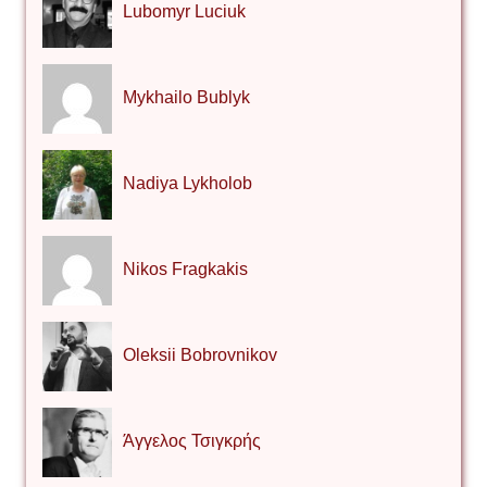
Lubomyr Luciuk
Mykhailo Bublyk
Nadiya Lykholob
Nikos Fragkakis
Oleksii Bobrovnikov
Άγγελος Τσιγκρής