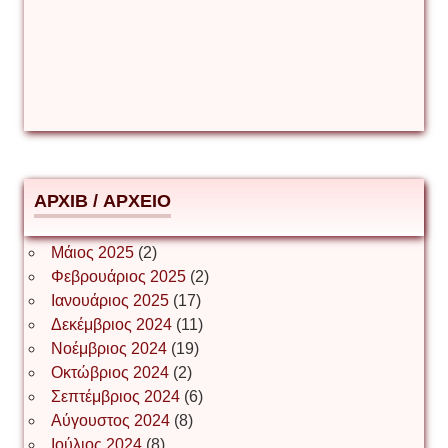
Δέσποινα Μώκου
Δημήτριος Ζακοντινός
АРХІВ / ΑΡΧΕΙΟ
ΕΥΑΓΓΕΛΟΣ ΜΩΚΟΣ
Μάιος 2025
(2)
Φεβρουάριος 2025
(2)
Ιωάννης Σ. Παπαφλωράτος
Ιανουάριος 2025
(17)
Δεκέμβριος 2024
(11)
Νοέμβριος 2024
(19)
Οκτώβριος 2024
(2)
ΝΙΚΟΣ ΓΑΤΟΣ
Σεπτέμβριος 2024
(6)
Αύγουστος 2024
(8)
Ιούλιος 2024
(8)