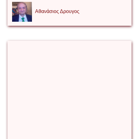
Αθανάσιος Δρουγος
Αλέξιος Κάκκος
Βίρα Κόνικ
Βιταλιυ Κλιμτσουκ
Γιάννης Καζάκος
Γιούρι Αβράμοφ