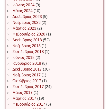
Νίκος Λυγερός
Ιούνιος 2024
(9)
Μάιος 2024
(10)
Δεκέμβριος 2023
(5)
Іван Буртик
Νοέμβριος 2023
(2)
Μάρτιος 2023
(2)
Φεβρουάριος 2020
(1)
Δεκέμβριος 2018
(52)
Іван Наконечний
Νοέμβριος 2018
(1)
Σεπτέμβριος 2018
(1)
Ιούνιος 2018
(2)
Інга Короткевич
Ιανουάριος 2018
(8)
Δεκέμβριος 2017
(30)
Νοέμβριος 2017
(1)
Ірина Ключковська
Οκτώβριος 2017
(1)
Σεπτέμβριος 2017
(24)
Μάιος 2017
(1)
Μάρτιος 2017
(19)
Ірина Наконечна
Φεβρουάριος 2017
(5)